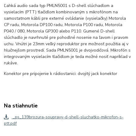
Ľahká audio sada typ PMLN5001 s D-shell slúchadlom a
vysielacím (PTT) tlačidlom kombinovaným s mikrofónom na
samostatnom kábli pre externé ovládanie (vysielačky) Motorola
CP radu, Motorola DP100 radu, Motorola P100 radu, Motorola
P040 / 080, Motorola GP300 alebo P110. Gumené D-shell
slúchadlo je navrhnuté pre pohodlné nosenie na ľavom i pravom
uchu. Vnútri je 23mm veľký reproduktor pre možnosť použitia aj v
hlučnejšom prostredí. Sada PMLN5001 je dvojvodičová. Mikrofón s
integrovaným vysielacím tlačidlom je teda možné nosiť napríklad v
rukáve.
Konektor pre pripojenie k rádiostanici: dvojitý jack konektor
Na stiahnutie
_ps_139brozura-soupravy-d-shell-sluchatko-mikrofon-s-
ptt.pdf