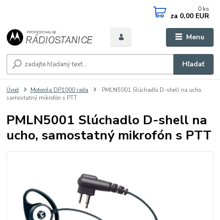
0
ks
za
0,00 EUR
Menu
Hľadať
Úvod
Motorola DP1000 rada
PMLN5001 Slúchadlo D-shell na ucho,
samostatný mikrofón s PTT
PMLN5001 Slúchadlo D-shell na
ucho, samostatný mikrofón s PTT