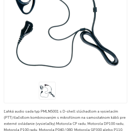
Ľahká audio sada typ PMLN5001 s D-shell slúchadlom a vysielacím
(PTT) tlačidlom kombinovaným s mikrofónom na samostatnom kábli pre
externé ovládanie (vysielačky) Motorola CP radu, Motorola DP100 radu,
Motorola P100 radu, Motorola P040 / 080, Motorola GP300 alebo P110.