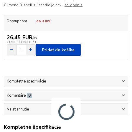
Gumené D-shell slúchadlo je nav...
celý popis
Dostupnosť
do 3 dní
26,45 EUR
/
ks
21,50 EUR
bez DPH
Pridať do košíka
Kompletné špecifikácie
Komentáre
0
Na stiahnutie
Kompletné špecifikácie