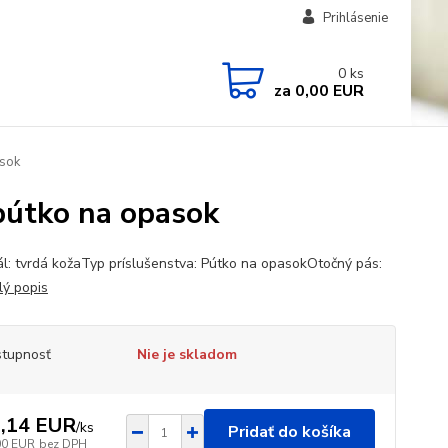
Prihlásenie
0
ks
za
0,00 EUR
asok
pútko na opasok
ál: tvrdá kožaTyp príslušenstva: Pútko na opasokOtočný pás:
lý popis
tupnosť
Nie je skladom
,14 EUR
/
ks
Pridať do košíka
00 EUR
bez DPH