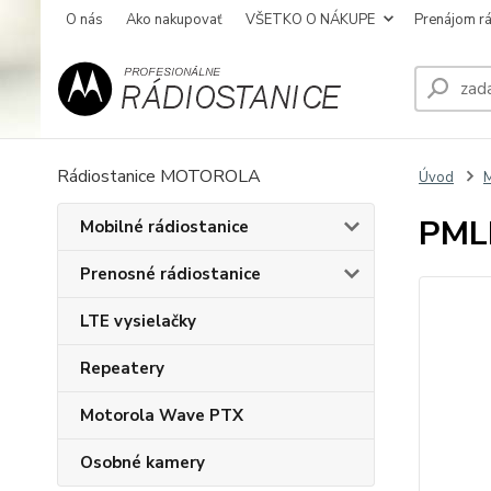
O nás
Ako nakupovať
VŠETKO O NÁKUPE
Prenájom rá
Rádiostanice MOTOROLA
Úvod
M
PMLN
Mobilné rádiostanice
Prenosné rádiostanice
LTE vysielačky
Repeatery
Motorola Wave PTX
Osobné kamery