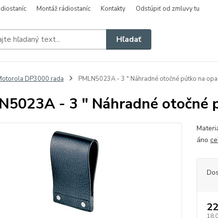
diostaníc
Montáž rádiostaníc
Kontakty
Odstúpiť od zmluvy tu
Hľadať
otorola DP3000 rada
PMLN5023A - 3 " Náhradné otočné pútko na op
5023A - 3 " Náhradné otočné 
Materi
áno
ce
Dos
22
18,