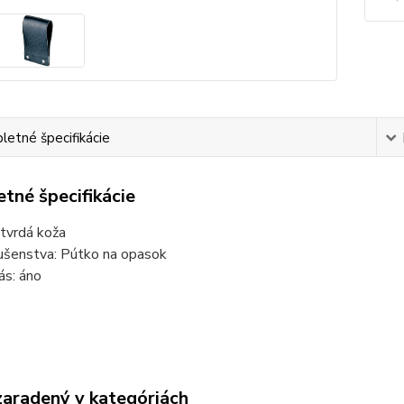
etné špecifikácie
tné špecifikácie
 tvrdá koža
lušenstva: Pútko na opasok
ás: áno
zaradený v kategóriách