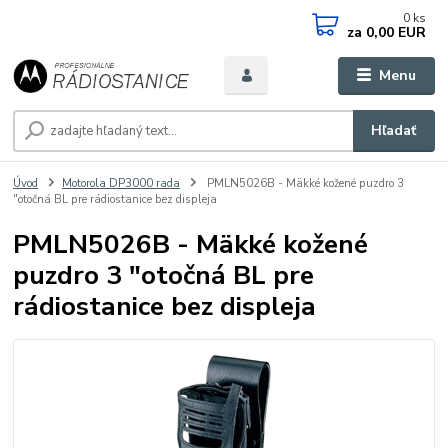
0
ks
za
0,00 EUR
Menu
Hľadať
Úvod
Motorola DP3000 rada
PMLN5026B - Mäkké kožené puzdro 3
"otočná BL pre rádiostanice bez displeja
PMLN5026B - Mäkké kožené
puzdro 3 "otočná BL pre
rádiostanice bez displeja