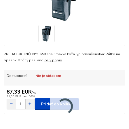
PREDAJ UKONČENÝ!!! Materiál: mäkká kožaTyp príslušenstva: Pútko na
opasokOtočný pás: áno
celý popis
Dostupnosť
Nie je skladom
87,33 EUR
/
ks
71,00 EUR
bez DPH
Pridať do košíka