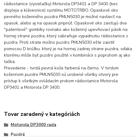
rádiostanice (vysielačky) Motorola DP3401 a DP 3400 (bez
displeja a klávesnice) systému MOTOTRBO. Opaskové oko
pevného koženného puzdra PMLN5030 je možné navliecť na
opasok, alebo aj na opasok pripnúť. Opaskové oko zaisťujú dva
"patentové" gombíky rovnako ako koženný upevňovací pásik na
hornej strane puzdra, ktorý zabraňuje vypadnutiu rádiostanice z
puzdra. Proti strate možno puzdro PMLN5030 ešte zaistiť
pomocou D krúžku, ktorý je na hornej zadnej strane puzdra, vďaka
ktorému môže byť puzdro použité v kombinácii s popruhom aj ako
taška.
Prevedenie - tvrdá pevná koža farbená na čierno. V tvrdom
kožennom puzdre PMLN5030 sú urobené všetky otvory pre
prístup k všetkým ovládacím prvkom rádiostanice Motorola
DP3401 a Motorola DP 3400.
Tovar zaradený v kategóriách
Motorola DP3000 rada
Puzdrá