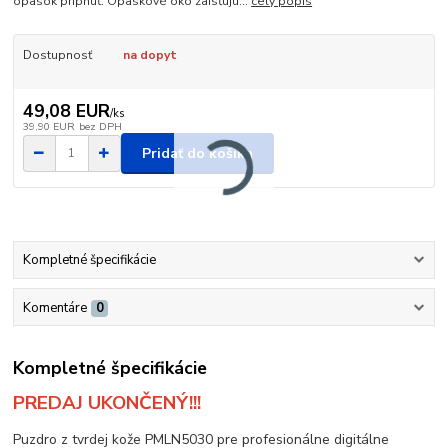
opasok pripnúť. Opaskové oko zaisťujú...
celý popis
Dostupnosť
na dopyt
49,08 EUR
/
ks
39,90 EUR
bez DPH
Pridať do košíka
Kompletné špecifikácie
Komentáre
0
Kompletné špecifikácie
PREDAJ UKONČENÝ!!!
Puzdro z tvrdej kože PMLN5030 pre profesionálne digitálne