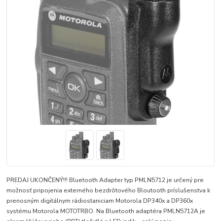
PREDAJ UKONČENÝ!!! Bluetooth Adapter typ PMLN5712 je určený pre
možnosť pripojenia externého bezdrôtového Bloutooth príslušenstva k
prenosným digitálnym rádiostaniciam Motorola DP340x a DP360x
systému Motorola MOTOTRBO. Na Bluetooth adaptéra PMLN5712A je