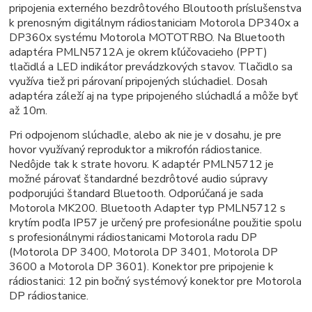
pripojenia externého bezdrôtového Bloutooth príslušenstva
k prenosným digitálnym rádiostaniciam Motorola DP340x a
DP360x systému Motorola MOTOTRBO. Na Bluetooth
adaptéra PMLN5712A je okrem kľúčovacieho (PPT)
tlačidlá a LED indikátor prevádzkových stavov. Tlačidlo sa
využíva tiež pri párovaní pripojených slúchadiel. Dosah
adaptéra záleží aj na type pripojeného slúchadlá a môže byť
až 10m.
Pri odpojenom slúchadle, alebo ak nie je v dosahu, je pre
hovor využívaný reproduktor a mikrofón rádiostanice.
Nedôjde tak k strate hovoru. K adaptér PMLN5712 je
možné párovať štandardné bezdrôtové audio súpravy
podporujúci štandard Bluetooth. Odporúčaná je sada
Motorola MK200. Bluetooth Adapter typ PMLN5712 s
krytím podľa IP57 je určený pre profesionálne použitie spolu
s profesionálnymi rádiostanicami Motorola radu DP
(Motorola DP 3400, Motorola DP 3401, Motorola DP
3600 a Motorola DP 3601). Konektor pre pripojenie k
rádiostanici: 12 pin bočný systémový konektor pre Motorola
DP rádiostanice.