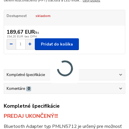
okrem kľúčovacieho (PPT) tlačidlá a LED indik...
celý popis
Dostupnosť
skladom
189,67 EUR
/
ks
154,20 EUR
bez DPH
Pridať do košíka
Kompletné špecifikácie
Komentáre
0
Kompletné špecifikácie
PREDAJ UKONČENÝ!!!
Bluetooth Adapter typ PMLN5712 je určený pre možnosť