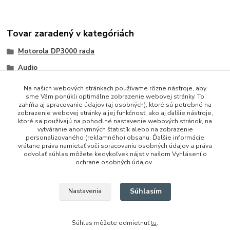
Tovar zaradený v kategóriách
Motorola DP3000 rada
Audio
Na našich webových stránkach používame rôzne nástroje, aby
sme Vám ponúkli optimálne zobrazenie webovej stránky. To
zahŕňa aj spracovanie údajov (aj osobných), ktoré sú potrebné na
zobrazenie webovej stránky a jej funkčnosť, ako aj ďalšie nástroje,
ktoré sa používajú na pohodlné nastavenie webových stránok, na
vytváranie anonymných štatistík alebo na zobrazenie
personalizovaného (reklamného) obsahu. Ďalšie informácie
vrátane práva namietať voči spracovaniu osobných údajov a práva
+421 948 229 224
odvolať súhlas môžete kedykoľvek nájsť v našom Vyhlásení o
ochrane osobných údajov.
info@vysielacky.com
Súhlasím
Nastavenia
Súhlas môžete odmietnuť
tu
.