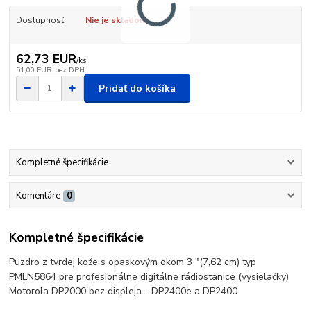
Dostupnosť
Nie je skladom
62,73 EUR
/
ks
51,00 EUR
bez DPH
Pridať do košíka
Kompletné špecifikácie
Komentáre
0
Kompletné špecifikácie
Puzdro z tvrdej kože s opaskovým okom 3 "(7,62 cm) typ
PMLN5864 pre profesionálne digitálne rádiostanice (vysielačky)
Motorola DP2000 bez displeja - DP2400e a DP2400.