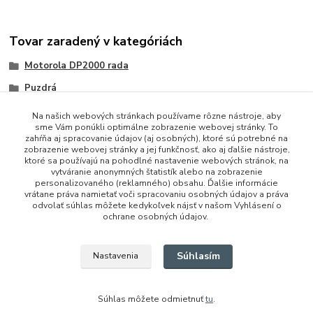
Tovar zaradený v kategóriách
Motorola DP2000 rada
Puzdrá
Na našich webových stránkach používame rôzne nástroje, aby
sme Vám ponúkli optimálne zobrazenie webovej stránky. To
zahŕňa aj spracovanie údajov (aj osobných), ktoré sú potrebné na
zobrazenie webovej stránky a jej funkčnosť, ako aj ďalšie nástroje,
ktoré sa používajú na pohodlné nastavenie webových stránok, na
vytváranie anonymných štatistík alebo na zobrazenie
personalizovaného (reklamného) obsahu. Ďalšie informácie
vrátane práva namietať voči spracovaniu osobných údajov a práva
+421 948 229 224
odvolať súhlas môžete kedykoľvek nájsť v našom Vyhlásení o
ochrane osobných údajov.
info@vysielacky.com
Súhlasím
Nastavenia
Súhlas môžete odmietnuť
tu
.
Vytvorené na
Eshop-rychlo.sk