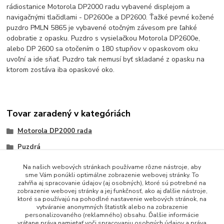
rádiostanice Motorola DP2000 radu vybavené displejom a
navigačnými tlačidlami - DP2600e a DP2600. Ťažké pevné kožené
puzdro PMLN 5865 je vybavené otočným závesom pre ľahké
odobratie z opasku. Puzdro s vysielačkou Motorola DP2600e,
alebo DP 2600 sa otočením o 180 stupňov v opaskovom oku
uvoľní a ide sňať. Puzdro tak nemusí byť skladané z opasku na
ktorom zostáva iba opaskové oko.
Tovar zaradený v kategóriách
Motorola DP2000 rada
Puzdrá
Na našich webových stránkach používame rôzne nástroje, aby
sme Vám ponúkli optimálne zobrazenie webovej stránky. To
zahŕňa aj spracovanie údajov (aj osobných), ktoré sú potrebné na
zobrazenie webovej stránky a jej funkčnosť, ako aj ďalšie nástroje,
ktoré sa používajú na pohodlné nastavenie webových stránok, na
vytváranie anonymných štatistík alebo na zobrazenie
personalizovaného (reklamného) obsahu. Ďalšie informácie
vrátane práva namietať voči spracovaniu osobných údajov a práva