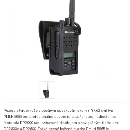
Puzdro z tvrdej kože s otočným opaskovým okom 3 "(7,62 cm) typ
PMLN5865 pre profesionálne duálne (digital / analog) rádiostanice
Motorola DP2000 radu vybavené displejom a navigačnými tlačidlami -
DP2600e a DP2600. Ťažké pevné kožené puzdro PMLN 5865 je