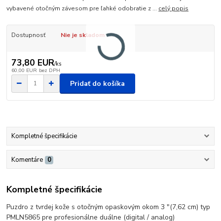
vybavené otočným závesom pre ľahké odobratie z ...
celý popis
Dostupnosť
Nie je skladom
73,80 EUR
/
ks
60,00 EUR
bez DPH
Pridať do košíka
Kompletné špecifikácie
Komentáre
0
Kompletné špecifikácie
Puzdro z tvrdej kože s otočným opaskovým okom 3 "(7,62 cm) typ
PMLN5865 pre profesionálne duálne (digital / analog)