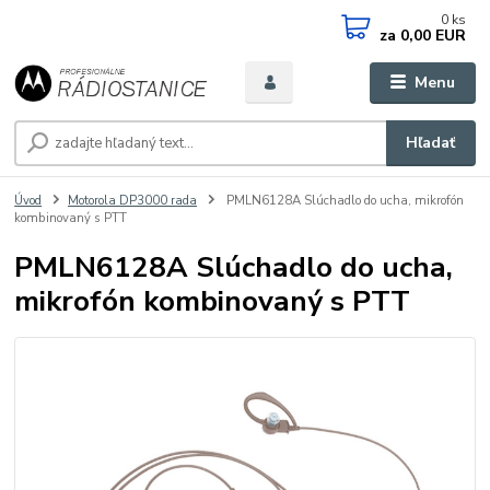
0
ks
za
0,00 EUR
Menu
Hľadať
Úvod
Motorola DP3000 rada
PMLN6128A Slúchadlo do ucha, mikrofón
kombinovaný s PTT
PMLN6128A Slúchadlo do ucha,
mikrofón kombinovaný s PTT