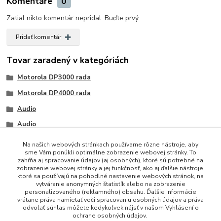
Komentáre
0
Zatial nikto komentár nepridal. Buďte prvý.
Pridať komentár
Tovar zaradený v kategóriách
Motorola DP3000 rada
Motorola DP4000 rada
Audio
Audio
Na našich webových stránkach používame rôzne nástroje, aby
sme Vám ponúkli optimálne zobrazenie webovej stránky. To
zahŕňa aj spracovanie údajov (aj osobných), ktoré sú potrebné na
zobrazenie webovej stránky a jej funkčnosť, ako aj ďalšie nástroje,
ktoré sa používajú na pohodlné nastavenie webových stránok, na
vytváranie anonymných štatistík alebo na zobrazenie
personalizovaného (reklamného) obsahu. Ďalšie informácie
vrátane práva namietať voči spracovaniu osobných údajov a práva
+421 948 229 224
odvolať súhlas môžete kedykoľvek nájsť v našom Vyhlásení o
ochrane osobných údajov.