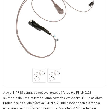
Audio IMPRES súprava v béžovej (telovej) farbe typ PMLN6128 -
slúchadlo do ucha, mikrofón kombinovaný s vysielacím (PTT) tlačidlom.
Profesionálna audio súprava PMLN 6128 pre skryté nosenie a teda aj
nepozorované používanie rádiostanice (vysielačky) Motorola radu