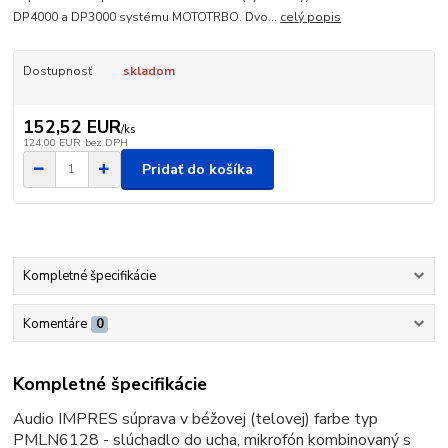
DP4000 a DP3000 systému MOTOTRBO. Dvo...
celý popis
Dostupnosť
skladom
152,52 EUR
/
ks
124,00 EUR
bez DPH
Pridať do košíka
Kompletné špecifikácie
Komentáre
0
Kompletné špecifikácie
Audio IMPRES súprava v béžovej (telovej) farbe typ
PMLN6128 - slúchadlo do ucha, mikrofón kombinovaný s