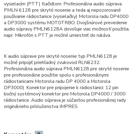
vysielacím (PTT) tlačidlom. Profesionálna audio súprava
PMLN 6128 pre skryté nosenie a teda aj nepozorované
používanie rádiostanice (vysielačky) Motorola radu DP4000
a DP3000 systému MOTOTRBO. Dvojšnúrové prevedenie
audio súpravy PMLN6128A dovoľuje viac možností použitia,
napr. Mikrofón s PTT je možné umiestniť do rukáva.
K audio súprave pre skryté nosenie typ PMLN6128 je
možné pripojiť priehľadný zvukovod RLN6232.
Profesionálna audio súprava PMLN6128 pre skryté nosenie
pre profesionálne použitie spolu s profesionálnymi
rádiostanicami Motorola radu DP 4000 a Motorola
DP3000). Konektor pre pripojenie k rádiostanici
: 12 pin
bočný systémový konektor pre Motorola DP4000 / 3000
rádiostanice. Audio súprava je súčasťou profesionálnej rady
originálneho príslušenstva IMPRES.