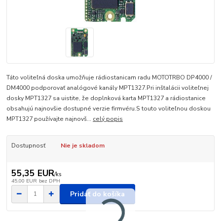
Táto voliteľná doska umožňuje rádiostanicam radu MOTOTRBO DP4000 /
DM4000 podporovať analógové kanály MPT1327.Pri inštalácii voliteľnej
dosky MPT1327 sa uistite, že doplnková karta MPT1327 a rádiostanice
obsahujú najnovšie dostupné verzie firmvéru.S touto voliteľnou doskou
MPT1327 používajte najnovš...
celý popis
Dostupnosť
Nie je skladom
55,35 EUR
/
ks
45,00 EUR
bez DPH
Pridať do košíka