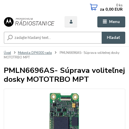
0
ks
za
0,00 EUR
Menu
Hľadať
Úvod
Motorola DP4000 rada
PMLN6696AS- Súprava voliteľnej dosky
MOTOTRBO MPT
PMLN6696AS- Súprava voliteľnej
dosky MOTOTRBO MPT