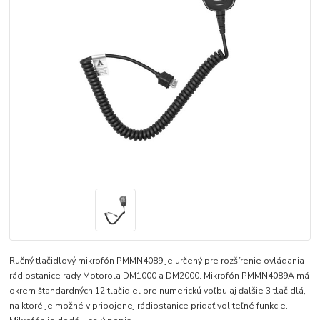
Ručný tlačidlový mikrofón PMMN4089 je určený pre rozšírenie ovládania
rádiostanice rady Motorola DM1000 a DM2000. Mikrofón PMMN4089A má
okrem štandardných 12 tlačidiel pre numerickú voľbu aj ďalšie 3 tlačidlá,
na ktoré je možné v pripojenej rádiostanice pridať voliteľné funkcie.