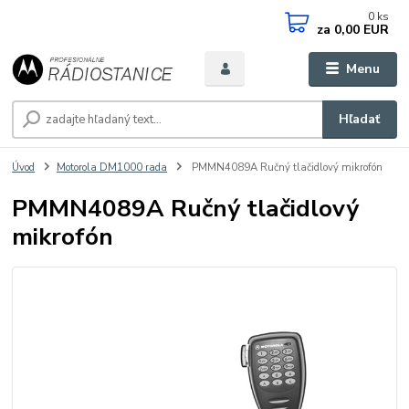
0
ks
za
0,00 EUR
Menu
Hľadať
Úvod
Motorola DM1000 rada
PMMN4089A Ručný tlačidlový mikrofón
PMMN4089A Ručný tlačidlový
mikrofón