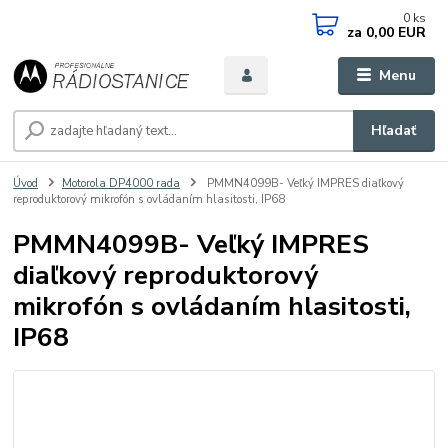
0
ks
za
0,00 EUR
Menu
Hľadať
Úvod
Motorola DP4000 rada
PMMN4099B- Veľký IMPRES diaľkový
reproduktorový mikrofón s ovládaním hlasitosti, IP68
PMMN4099B- Veľký IMPRES
diaľkový reproduktorový
mikrofón s ovládaním hlasitosti,
IP68