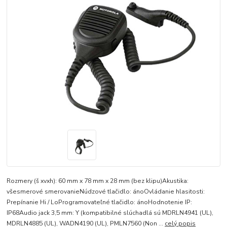
Rozmery (š xvxh): 60 mm x 78 mm x 28 mm (bez klipu)Akustika:
všesmerové smerovanieNúdzové tlačidlo: ánoOvládanie hlasitosti:
Prepínanie Hi / LoProgramovateľné tlačidlo: ánoHodnotenie IP:
IP68Audio jack 3,5 mm: Y (kompatibilné slúchadlá sú MDRLN4941 (UL),
MDRLN4885 (UL), WADN4190 (UL), PMLN7560 (Non ...
celý popis