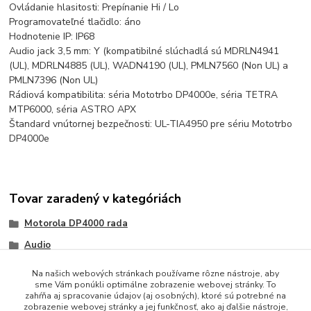
Ovládanie hlasitosti: Prepínanie Hi / Lo
Programovateľné tlačidlo: áno
Hodnotenie IP: IP68
Audio jack 3,5 mm: Y (kompatibilné slúchadlá sú MDRLN4941
(UL), MDRLN4885 (UL), WADN4190 (UL), PMLN7560 (Non UL) a
PMLN7396 (Non UL)
Rádiová kompatibilita: séria Mototrbo DP4000e, séria TETRA
MTP6000, séria ASTRO APX
Štandard vnútornej bezpečnosti: UL-TIA4950 pre sériu Mototrbo
DP4000e
Tovar zaradený v kategóriách
Motorola DP4000 rada
Audio
Na našich webových stránkach používame rôzne nástroje, aby
sme Vám ponúkli optimálne zobrazenie webovej stránky. To
zahŕňa aj spracovanie údajov (aj osobných), ktoré sú potrebné na
zobrazenie webovej stránky a jej funkčnosť, ako aj ďalšie nástroje,