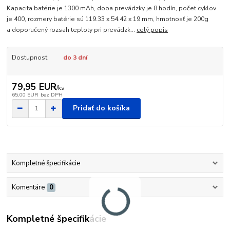
Kapacita batérie je 1300 mAh, doba prevádzky je 8 hodín, počet cyklov
je 400, rozmery batérie sú 119.33 x 54.42 x 19 mm, hmotnosť je 200g
a doporučený rozsah teploty pri prevádzk...
celý popis
Dostupnosť
do 3 dní
79,95 EUR
/
ks
65,00 EUR
bez DPH
Pridať do košíka
Kompletné špecifikácie
Komentáre
0
Kompletné špecifikácie