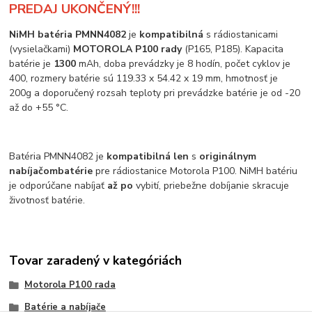
PREDAJ UKONČENÝ!!!
NiMH batéria PMNN4082
je
kompatibilná
s rádiostanicami
(vysielačkami)
MOTOROLA P100 rady
(P165, P185). Kapacita
batérie je
1300
mAh, doba prevádzky je 8 hodín, počet cyklov je
400, rozmery batérie sú 119.33 x 54.42 x 19 mm, hmotnosť je
200g a doporučený rozsah teploty pri prevádzke batérie je od -20
až do +55 °C.
Batéria PMNN4082 je
kompatibilná len
s
originálnym
nabíjačom
batérie
pre rádiostanice Motorola P100. NiMH batériu
je odporúčane nabíjať
až po
vybití, priebežne dobíjanie skracuje
životnosť batérie.
Tovar zaradený v kategóriách
Motorola P100 rada
Batérie a nabíjače