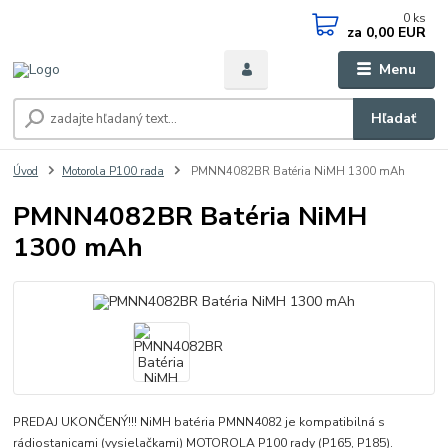
0
ks
za
0,00 EUR
Menu
Hľadať
Úvod
Motorola P100 rada
PMNN4082BR Batéria NiMH 1300 mAh
PMNN4082BR Batéria NiMH
1300 mAh
PREDAJ UKONČENÝ!!! NiMH batéria PMNN4082 je kompatibilná s
rádiostanicami (vysielačkami) MOTOROLA P100 rady (P165, P185).