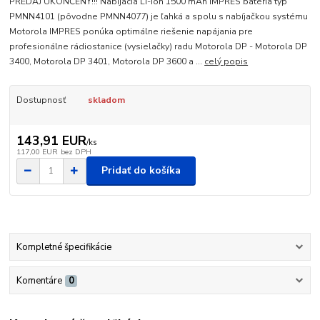
PREDAJ UKONČENÝ!!! Nabíjacia Li-Ion 1500 mAh IMPRES batéria typ
PMNN4101 (pôvodne PMNN4077) je ľahká a spolu s nabíjačkou systému
Motorola IMPRES ponúka optimálne riešenie napájania pre
profesionálne rádiostanice (vysielačky) radu Motorola DP - Motorola DP
3400, Motorola DP 3401, Motorola DP 3600 a ...
celý popis
Dostupnosť
skladom
143,91 EUR
/
ks
117,00 EUR
bez DPH
Pridať do košíka
Kompletné špecifikácie
Komentáre
0