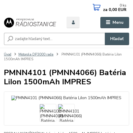
0
ks
za
0,00 EUR
Menu
Hľadať
Úvod
Motorola DP3000 rada
PMNN4101 (PMNN4066) Batéria LiIon
1500mAh IMPRES
PMNN4101 (PMNN4066) Batéria
LiIon 1500mAh IMPRES