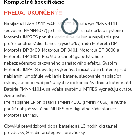
Kompletné špecifikácie
PREDAJ UKONČENÝ!!!
Nabíjacia Li-Ion 1500 mAh IMPRES batéria typ PMNN4101
(pôvodne PMNN4077) je ľahká a spolu s nabíjačkou systému
Motorola IMPRES ponúka optimálne riešenie napájania pre
profesionálne rádiostanice (vysielačky) radu Motorola DP -
Motorola DP 3400, Motorola DP 3401, Motorola DP 3600 a
Motorola DP 3601. Použitá technológia odstraňuje
nebezpečenstvo takzvaného pamäťového efektu. Systém
Motorola IMPRES dovoľuje vykonávať inicializáciu batérie pred
nabíjaním, umožňuje vybíjanie batérie, sledovanie nabíjacích
cyklov, alebo odhad počtu cyklov do konca životnosti batérie atď.
Batérie PMNN4101A sa vďaka systému IMPRES vyznačujú dlhšou
životnosťou.
Pre nabíjanie Li-Ion batéria PMNN 4101 (PMNN 4066) je nutné
použiť nabíjač systému IMPRES pre digitálne rádiostanice
Motorola DP radu.
Obvyklá prevádzková doba batérie: až 13 hodín digitálnej
prevádzky, 9 hodín analógovej prevádzky