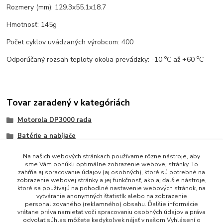
Rozmery (mm): 129.3x55.1x18.7
Hmotnosť: 145g
Počet cyklov uvádzaných výrobcom: 400
o
o
Odporúčaný rozsah teploty okolia prevádzky: -10
C až +60
C
Tovar zaradený v kategóriách
Motorola DP3000 rada
Batérie a nabíjače
Na našich webových stránkach používame rôzne nástroje, aby
sme Vám ponúkli optimálne zobrazenie webovej stránky. To
zahŕňa aj spracovanie údajov (aj osobných), ktoré sú potrebné na
zobrazenie webovej stránky a jej funkčnosť, ako aj ďalšie nástroje,
ktoré sa používajú na pohodlné nastavenie webových stránok, na
vytváranie anonymných štatistík alebo na zobrazenie
personalizovaného (reklamného) obsahu. Ďalšie informácie
vrátane práva namietať voči spracovaniu osobných údajov a práva
+421 948 229 224
odvolať súhlas môžete kedykoľvek nájsť v našom Vyhlásení o