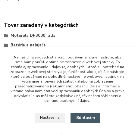
Tovar zaradený v kategóriách
Motorola DP3000 rada
Batérie a nabíjače
Na našich webových stránkach používame rôzne nástroje, aby
sme Vám ponúkli optimálne zobrazenie webovej stránky. To
zahŕňa aj spracovanie údajov (aj osobných), ktoré sú potrebné na
zobrazenie webovej stránky a jej funkčnosť, ako aj ďalšie nástroje,
ktoré sa používajú na pohodlné nastavenie webových stránok, na
vytváranie anonymných štatistík alebo na zobrazenie
personalizovaného (reklamného) obsahu. Ďalšie informácie
vrátane práva namietať voči spracovaniu osobných údajov a práva
+421 948 229 224
odvolať súhlas môžete kedykoľvek nájsť v našom Vyhlásení o
ochrane osobných údajov.
info@vysielacky.com
Súhlasím
Nastavenia