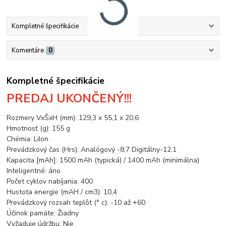
Kompletné špecifikácie
Komentáre
0
Kompletné špecifikácie
PREDAJ UKONČENÝ!!!
Rozmery VxŠxH (mm): 129,3 x 55,1 x 20,6
Hmotnosť (g): 155 g
Chémia: LiIon
Prevádzkový čas (Hrs): Analógový -8,7 Digitálny-12.1
Kapacita [mAh]: 1500 mAh (typická) / 1400 mAh (minimálna)
Inteligentné: áno
Počet cyklov nabíjania: 400
Hustota energie (mAH / cm3): 10,4
Prevádzkový rozsah teplôt (° c): -10 až +60
Účinok pamäte: Žiadny
Vyžaduje údržbu: Nie