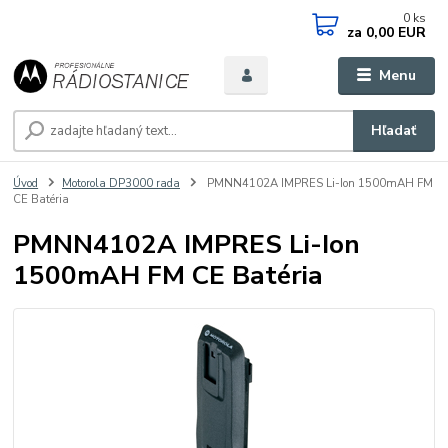
0
ks
za
0,00 EUR
Menu
Hľadať
Úvod
Motorola DP3000 rada
PMNN4102A IMPRES Li-Ion 1500mAH FM
CE Batéria
PMNN4102A IMPRES Li-Ion
1500mAH FM CE Batéria