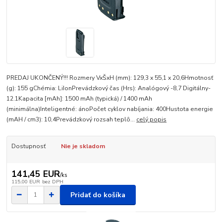
PREDAJ UKONČENÝ!!! Rozmery VxŠxH (mm): 129,3 x 55,1 x 20,6Hmotnosť
(g): 155 gChémia: LiIonPrevádzkový čas (Hrs): Analógový -8,7 Digitálny-
12.1Kapacita [mAh]: 1500 mAh (typická) / 1400 mAh
(minimálna)Inteligentné: ánoPočet cyklov nabíjania: 400Hustota energie
(mAH / cm3): 10,4Prevádzkový rozsah teplô...
celý popis
Dostupnosť
Nie je skladom
141,45 EUR
/
ks
115,00 EUR
bez DPH
Pridať do košíka