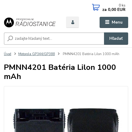
0
ks
za
0,00 EUR
Menu
Hľadať
Úvod
Motorola GP344/GP388
PMNN4201 Batéria Lilon 1000 mAh
PMNN4201 Batéria Lilon 1000
mAh