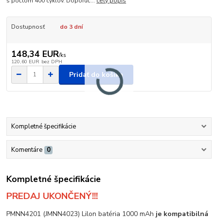
s počtom 400 cyklov. Doporuč...
celý popis
Dostupnosť
do 3 dní
148,34 EUR
/
ks
120,60 EUR
bez DPH
Pridať do košíka
Kompletné špecifikácie
Komentáre
0
Kompletné špecifikácie
PREDAJ UKONČENÝ!!!
PMNN4201 (JMNN4023) Lilon batéria 1000 mAh
je kompatibilná