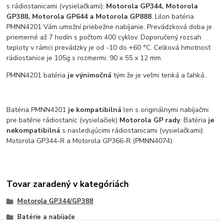
s rádiostanicami (vysielačkami):
Motorola GP344, Motorola
GP388, Motorola GP644 a Motorola GP888
. Lilon batéria
PMNN4201 Vám umožní priebežne nabíjanie. Prevádzková doba je
priemerné až 7 hodín s počtom 400 cyklov. Doporučený rozsah
teploty v rámci prevádzky je od -10 do +60 °C. Celková hmotnosť
rádiostanice je 105g s rozmermi: 90 x 55 x 12 mm.
PMNN4201 batéria
je výnimočná
tým že je veľmi tenká a ľahká..
Batéria PMNN4201
je kompatibilná
len s originálnymi nabíjačmi
pre batérie rádiostaníc (vysielačiek)
Motorola GP rady
. Batéria
je
nekompatibilná
s nasledujúcimi rádiostanicami (vysielačkami):
Motorola GP344-R a Motorola GP366-R (PMNN4074).
Tovar zaradený v kategóriách
Motorola GP344/GP388
Batérie a nabíjače