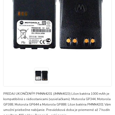
PREDAJ UKONČENÝ!!! PMNN4201 (JMNN4023) Lilon batéria 1000 mAh je
kompatibilná s rádiostanicami (vysielačkami): Motorola GP344, Motorola
GP388, Motorola GP644 a Motorola GP888. Lilon batéria PMNN4201 Vám
umožní priebežne nabíjanie. Prevádzková doba je priemerné až 7 hodín