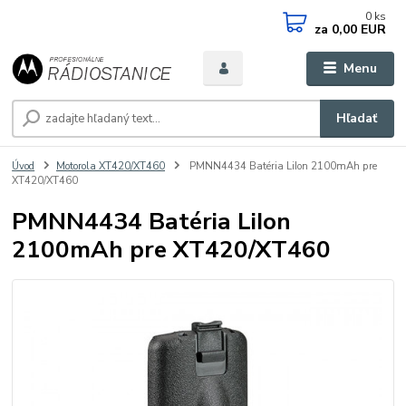
0
ks
za
0,00 EUR
Menu
Hľadať
Úvod
Motorola XT420/XT460
PMNN4434 Batéria LiIon 2100mAh pre
XT420/XT460
PMNN4434 Batéria LiIon
2100mAh pre XT420/XT460