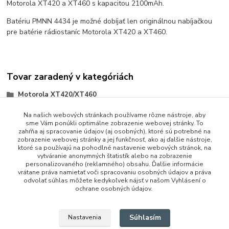
Motorola XT420 a XT460 s kapacitou 2100mAh.
Batériu PMNN 4434 je možné dobíjať len originálnou nabíjačkou
pre batérie rádiostaníc Motorola XT420 a XT460.
Tovar zaradený v kategóriách
Motorola XT420/XT460
Na našich webových stránkach používame rôzne nástroje, aby
sme Vám ponúkli optimálne zobrazenie webovej stránky. To
zahŕňa aj spracovanie údajov (aj osobných), ktoré sú potrebné na
zobrazenie webovej stránky a jej funkčnosť, ako aj ďalšie nástroje,
ktoré sa používajú na pohodlné nastavenie webových stránok, na
vytváranie anonymných štatistík alebo na zobrazenie
personalizovaného (reklamného) obsahu. Ďalšie informácie
vrátane práva namietať voči spracovaniu osobných údajov a práva
+421 948 229 224
odvolať súhlas môžete kedykoľvek nájsť v našom Vyhlásení o
ochrane osobných údajov.
info@vysielacky.com
Súhlasím
Nastavenia