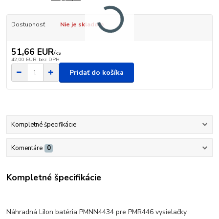
Dostupnosť
Nie je skladom
51,66 EUR
/
ks
42,00 EUR
bez DPH
Pridať do košíka
Kompletné špecifikácie
Komentáre
0
Kompletné špecifikácie
Náhradná LiIon batéria PMNN4434 pre PMR446 vysielačky