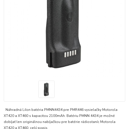
Náhradná LiIon batéria PMNN4434 pre PMR446 vysielačky Motorola
XT420 a XT460 s kapacitou 2100mAh. Batériu PMNN 4434 je možné
dobíjať len originálnou nabíjačkou pre batérie rádiostaníc Motorola
XT420 a XT460.
celý popis