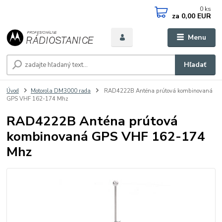
0
ks
za
0,00 EUR
Menu
Hľadať
Úvod
Motorola DM3000 rada
RAD4222B Anténa prútová kombinovaná
GPS VHF 162-174 Mhz
RAD4222B Anténa prútová
kombinovaná GPS VHF 162-174
Mhz