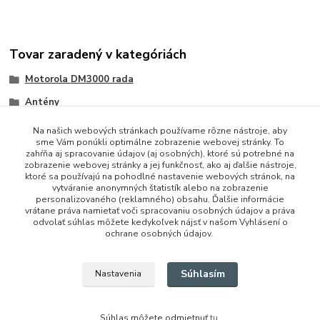
Tovar zaradený v kategóriách
Motorola DM3000 rada
Antény
Na našich webových stránkach používame rôzne nástroje, aby
sme Vám ponúkli optimálne zobrazenie webovej stránky. To
zahŕňa aj spracovanie údajov (aj osobných), ktoré sú potrebné na
zobrazenie webovej stránky a jej funkčnosť, ako aj ďalšie nástroje,
ktoré sa používajú na pohodlné nastavenie webových stránok, na
vytváranie anonymných štatistík alebo na zobrazenie
personalizovaného (reklamného) obsahu. Ďalšie informácie
vrátane práva namietať voči spracovaniu osobných údajov a práva
+421 948 229 224
odvolať súhlas môžete kedykoľvek nájsť v našom Vyhlásení o
ochrane osobných údajov.
info@vysielacky.com
Súhlasím
Nastavenia
Súhlas môžete odmietnuť
tu
.