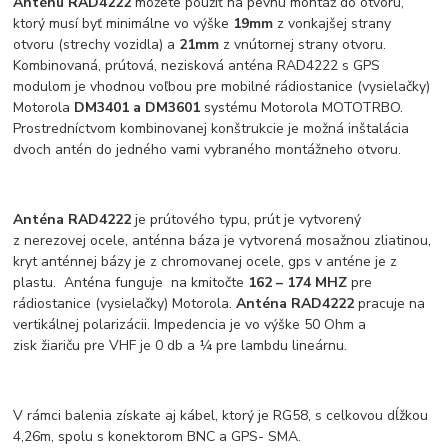
Anténu RAD4222
môžete použiť na pevnú montáž do otvoru,
ktorý musí byť minimálne vo výške
19mm
z vonkajšej strany
otvoru (strechy vozidla) a
21mm
z vnútornej strany otvoru.
Kombinovaná, prútová, nezisková anténa RAD4222 s GPS
modulom je vhodnou voľbou pre mobilné rádiostanice (vysielačky)
Motorola
DM3401 a DM3601
systému Motorola MOTOTRBO.
Prostredníctvom kombinovanej konštrukcie je možná inštalácia
dvoch antén do jedného vami vybraného montážneho otvoru.
Anténa RAD4222
je prútového typu, prút je vytvorený
z nerezovej ocele, anténna báza je vytvorená mosažnou zliatinou,
kryt anténnej bázy je z chromovanej ocele, gps v anténe je z
plastu. Anténa funguje na kmitočte
162 – 174 MHZ
pre
rádiostanice (vysielačky) Motorola.
Anténa RAD4222
pracuje na
vertikálnej polarizácii. Impedencia je vo výške 50 Ohm a
zisk žiariču pre VHF je 0 db a ¼ pre lambdu lineárnu.
V rámci balenia získate aj kábel, ktorý je RG58, s celkovou dĺžkou
4,26m, spolu s konektorom BNC a GPS- SMA.