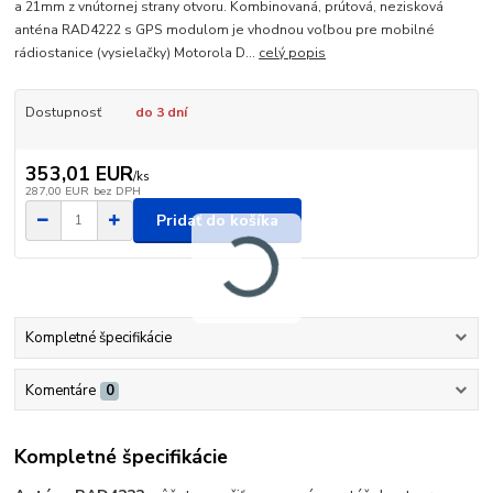
a 21mm z vnútornej strany otvoru. Kombinovaná, prútová, nezisková
anténa RAD4222 s GPS modulom je vhodnou voľbou pre mobilné
rádiostanice (vysielačky) Motorola D...
celý popis
Dostupnosť
do 3 dní
353,01 EUR
/
ks
287,00 EUR
bez DPH
Pridať do košíka
Kompletné špecifikácie
Komentáre
0
Kompletné špecifikácie