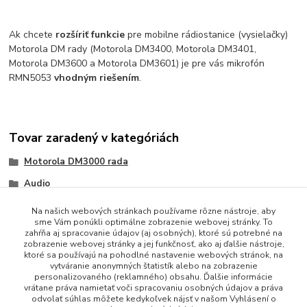
Ak chcete
rozšíriť funkcie
pre mobilne rádiostanice (vysielačky)
Motorola DM rady (Motorola DM3400, Motorola DM3401,
Motorola DM3600 a Motorola DM3601) je pre vás mikrofón
RMN5053
vhodným riešením
.
Tovar zaradený v kategóriách
Motorola DM3000 rada
Audio
Na našich webových stránkach používame rôzne nástroje, aby
sme Vám ponúkli optimálne zobrazenie webovej stránky. To
zahŕňa aj spracovanie údajov (aj osobných), ktoré sú potrebné na
zobrazenie webovej stránky a jej funkčnosť, ako aj ďalšie nástroje,
ktoré sa používajú na pohodlné nastavenie webových stránok, na
vytváranie anonymných štatistík alebo na zobrazenie
personalizovaného (reklamného) obsahu. Ďalšie informácie
vrátane práva namietať voči spracovaniu osobných údajov a práva
+421 948 229 224
odvolať súhlas môžete kedykoľvek nájsť v našom Vyhlásení o