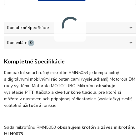
Kompletné špecifikácie
Komentáre
0
Kompletné špecifikácie
Kompaktní smart ručný mikrofón RMN5053 je kompatibilný
s digitálnymi mobilnými rádiostanicami (vysielačkami) Motorola DM
rady systému Motorola MOTOTRBO. Mikrofón
obsahuje
vysielacie
PTT
tlačidlo a
dve funkčné
tlačidla, pre ktoré si
môžete v nastaveniach pripojenej rádiostanice (vysielačky) zvoliť
voliteľné
užitočné
funkcie.
Sada mikrofónu RMN5053
obsahuje
mikrofón
a
záves mikrofónu
HLN9073
.