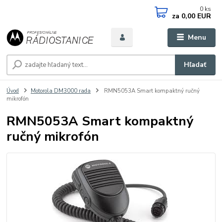
0
ks
za
0,00 EUR
Menu
Hľadať
Úvod
Motorola DM3000 rada
RMN5053A Smart kompaktný ručný
mikrofón
RMN5053A Smart kompaktný
ručný mikrofón