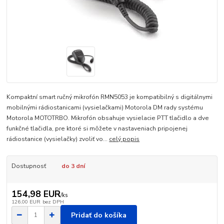
Kompaktní smart ručný mikrofón RMN5053 je kompatibilný s digitálnymi
mobilnými rádiostanicami (vysielačkami) Motorola DM rady systému
Motorola MOTOTRBO. Mikrofón obsahuje vysielacie PTT tlačidlo a dve
funkčné tlačidla, pre ktoré si môžete v nastaveniach pripojenej
rádiostanice (vysielačky) zvoliť vo...
celý popis
Dostupnosť
do 3 dní
154,98 EUR
/
ks
126,00 EUR
bez DPH
Pridať do košíka