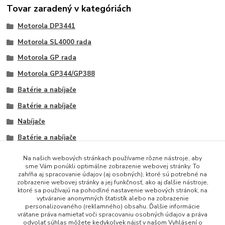
Tovar zaradený v kategóriách
Motorola DP3441
Motorola SL4000 rada
Motorola GP rada
Motorola GP344/GP388
Batérie a nabíjače
Batérie a nabíjače
Nabíjače
Batérie a nabíjače
Na našich webových stránkach používame rôzne nástroje, aby
sme Vám ponúkli optimálne zobrazenie webovej stránky. To
zahŕňa aj spracovanie údajov (aj osobných), ktoré sú potrebné na
zobrazenie webovej stránky a jej funkčnosť, ako aj ďalšie nástroje,
ktoré sa používajú na pohodlné nastavenie webových stránok, na
vytváranie anonymných štatistík alebo na zobrazenie
personalizovaného (reklamného) obsahu. Ďalšie informácie
vrátane práva namietať voči spracovaniu osobných údajov a práva
+421 948 229 224
odvolať súhlas môžete kedykoľvek nájsť v našom Vyhlásení o