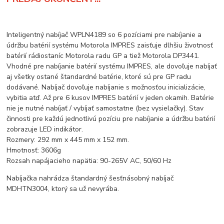
Inteligentný nabíjač WPLN4189 so 6 pozíciami pre nabíjanie a
údržbu batérií systému Motorola IMPRES zaisťuje dlhšiu životnosť
batérií rádiostaníc Motorola radu GP a tiež Motorola DP3441.
Vhodné pre nabíjanie batérií systému IMPRES, ale dovoľuje nabíjať
aj všetky ostané štandardné batérie, ktoré sú pre GP radu
dodávané. Nabíjač dovoľuje nabíjanie s možnosťou inicializácie,
vybitia atď. Až pre 6 kusov IMPRES batérií v jeden okamih. Batérie
nie je nutné nabíjať / vybíjať samostatne (bez vysielačky). Stav
činnosti pre každú jednotlivú pozíciu pre nabíjanie a údržbu batérií
zobrazuje LED indikátor.
Rozmery: 292 mm x 445 mm x 152 mm.
Hmotnosť: 3606g
Rozsah napájacieho napätia: 90-265V AC, 50/60 Hz
Nabíjačka nahrádza štandardný šesťnásobný nabíjač
MDHTN3004, ktorý sa už nevyrába.