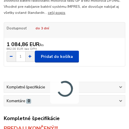
životnosť batérií rádiostaníc Motorola radu GP a tiež Motorola DP3441.
Vhodné pre nabíjanie batérií systému IMPRES, ale dovoľuje nabíjať aj
všetky ostané štandardn...
celý popis
Dostupnosť
do 3 dní
1 084,86 EUR
/
ks
882,00 EUR
bez DPH
Pridať do košíka
Kompletné špecifikácie
Komentáre
0
Kompletné špecifikácie
PREDAJ UKONČENÝ!!!