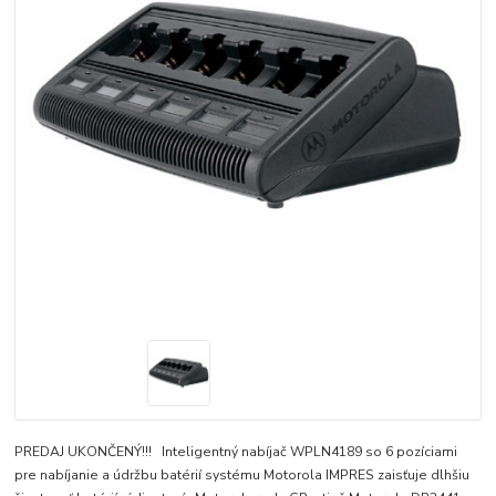
PREDAJ UKONČENÝ!!! Inteligentný nabíjač WPLN4189 so 6 pozíciami
pre nabíjanie a údržbu batérií systému Motorola IMPRES zaisťuje dlhšiu