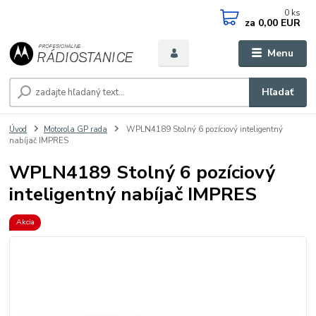
0
ks
za
0,00 EUR
Menu
Hľadať
Úvod
Motorola GP rada
WPLN4189 Stolný 6 pozíciový inteligentný
nabíjač IMPRES
WPLN4189 Stolný 6 pozíciový
inteligentný nabíjač IMPRES
Akcia