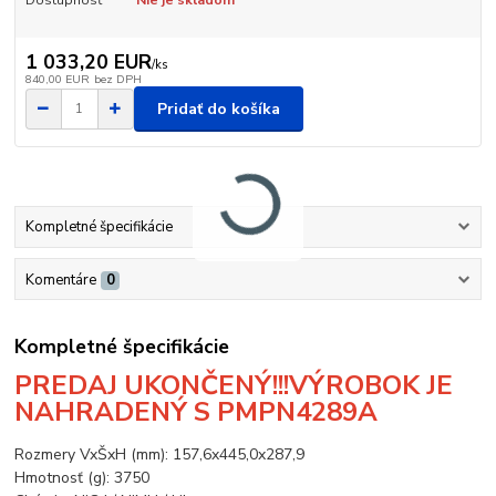
1 033,20 EUR
/
ks
840,00 EUR
bez DPH
Pridať do košíka
Kompletné špecifikácie
Komentáre
0
Kompletné špecifikácie
PREDAJ UKONČENÝ!!!VÝROBOK JE
NAHRADENÝ S PMPN4289A
Rozmery VxŠxH (mm): 157,6x445,0x287,9
Hmotnosť (g): 3750