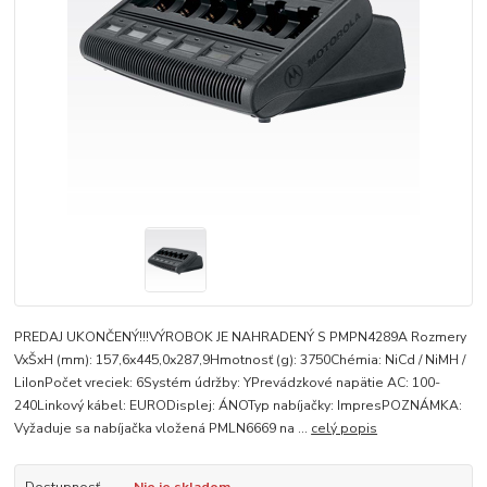
PREDAJ UKONČENÝ!!!VÝROBOK JE NAHRADENÝ S PMPN4289A Rozmery
VxŠxH (mm): 157,6x445,0x287,9Hmotnosť (g): 3750Chémia: NiCd / NiMH /
LiIonPočet vreciek: 6Systém údržby: YPrevádzkové napätie AC: 100-
240Linkový kábel: EURODisplej: ÁNOTyp nabíjačky: ImpresPOZNÁMKA:
Vyžaduje sa nabíjačka vložená PMLN6669 na ...
celý popis
Dostupnosť
Nie je skladom