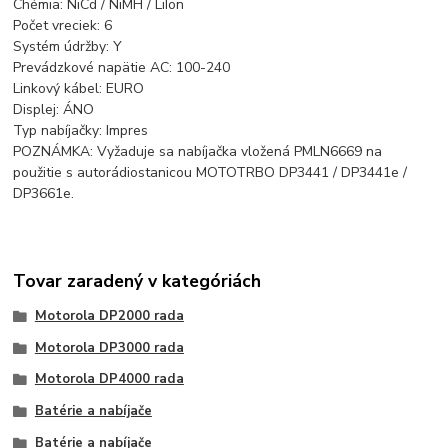
Chémia: NiCd / NiMH / LiIon
Počet vreciek: 6
Systém údržby: Y
Prevádzkové napätie AC: 100-240
Linkový kábel: EURO
Displej: ÁNO
Typ nabíjačky: Impres
POZNÁMKA: Vyžaduje sa nabíjačka vložená PMLN6669 na
použitie s autorádiostanicou MOTOTRBO DP3441 / DP3441e /
DP3661e.
Tovar zaradený v kategóriách
Motorola DP2000 rada
Motorola DP3000 rada
Motorola DP4000 rada
Batérie a nabíjače
Batérie a nabíjače