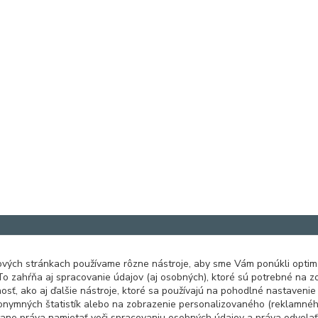
vých stránkach používame rôzne nástroje, aby sme Vám ponúkli optim
To zahŕňa aj spracovanie údajov (aj osobných), ktoré sú potrebné na 
čnosť, ako aj ďalšie nástroje, ktoré sa používajú na pohodlné nastaveni
onymných štatistík alebo na zobrazenie personalizovaného (reklamnéh
tane práva namietať voči spracovaniu osobných údajov a práva odvola