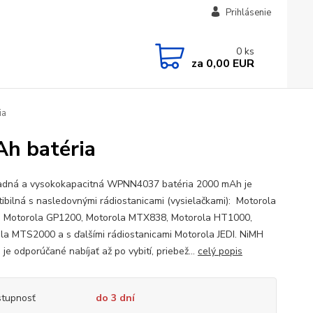
Prihlásenie
0
ks
za
0,00 EUR
ia
 batéria
dná a vysokokapacitná WPNN4037 batéria 2000 mAh je
ibilná s nasledovnými rádiostanicami (vysielačkami): Motorola
 Motorola GP1200, Motorola MTX838, Motorola HT1000,
la MTS2000 a s ďalšími rádiostanicami Motorola JEDI. NiMH
 je odporúčané nabíjať až po vybití, priebež...
celý popis
tupnosť
do 3 dní