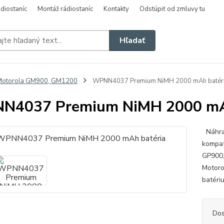
diostaníc
Montáž rádiostaníc
Kontakty
Odstúpiť od zmluvy tu
Hľadať
Motorola GM900, GM1200
WPNN4037 Premium NiMH 2000 mAh batér
N4037 Premium NiMH 2000 mAh
Náhra
kompat
GP900,
Motoro
batériu
Dos