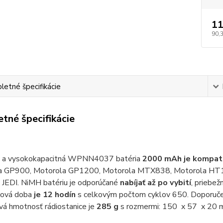
11
90,
etné špecifikácie
tné špecifikácie
 a vysokokapacitná WPNN4037 batéria
2000 mAh je kompati
 GP900, Motorola GP1200, Motorola MTX838, Motorola HT100
 JEDI. NiMH batériu je odporúčané
nabíjať až po vybití
, priebež
ková doba
je 12 hodín
s celkovým počtom cyklov 650. Doporučen
vá hmotnosť rádiostanice je
285 g
s rozmermi: 150 x 57 x 20 