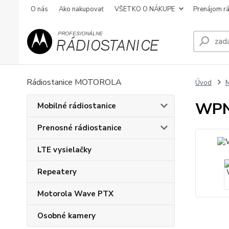
O nás
Ako nakupovať
VŠETKO O NÁKUPE
Prenájom rá
Rádiostanice MOTOROLA
Úvod
WPN
Mobilné rádiostanice
Prenosné rádiostanice
LTE vysielačky
Repeatery
Motorola Wave PTX
Osobné kamery