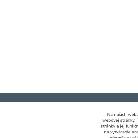
Na našich webo
webovej stránky. 
+421 948 229 224
stránky a jej funk
na vytváranie an
informácie vrá