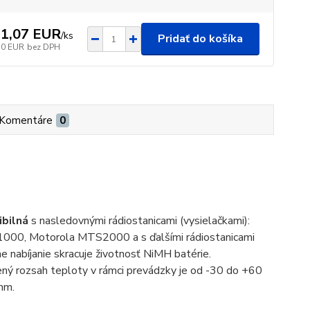
1,07 EUR
/
ks
Pridať do košíka
30 EUR
bez DPH
Komentáre
0
bilná
s nasledovnými rádiostanicami (vysielačkami):
0, Motorola MTS2000 a s ďalšími rádiostanicami
ne nabíjanie skracuje životnosť NiMH batérie.
ý rozsah teploty v rámci prevádzky je od -30 do +60
mm.