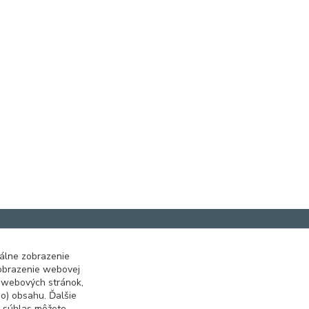
álne zobrazenie
zobrazenie webovej
e webových stránok,
o) obsahu. Ďalšie
ť súhlas môžete