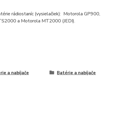
atérie rádiostaníc (vysielačiek): Motorola GP900,
TS2000 a Motorola MT2000 (JEDI).
rie a nabíjače
Batérie a nabíjače