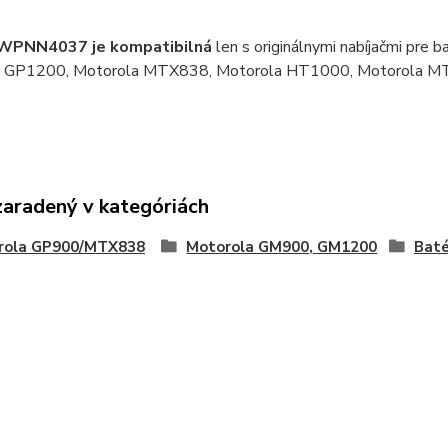
 WPNN4037 je kompatibilná
len s originálnymi nabíjačmi pre b
a GP1200, Motorola MTX838, Motorola HT1000, Motorola M
zaradený v kategóriách
rola GP900/MTX838
Motorola GM900, GM1200
Baté