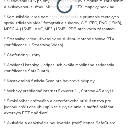
° Sledovanie GPS polohy spolupracovníkov s mobilním zariadením
a aktivovanou službou Motorola Wave PTX, mapový podklad
° Komunikácia v reálnom čase, zasielanie a prijímanie textových
správ, zdieľanie videí, fotografií a súborov, GIF, JPEG, PNG (15MB),
MPEG-4 (15MB), AAC, MP3 (15MB), PDF, archivácia záznamov
° Streaming videa užívateľov so službou Motorola Wave PTX
(tarif/licence + Streaming Video)
° Geofencing - zóny
° Ambient Listening - odposluch okolia mobilného zariadenia
(tarif/licence SafeGuard)
° Nastaviteľná funkcia Scan pre hovorové skupiny
° Webový prehliadač Internet Explorer 11, Chrome 45 a vyšší
° Široký výber drôtového a bezdrôtového príslušenstva pre
jednoduchšiu obsluhu aplikácie (vysielanie je možné ovládať
externým PTT tlačidlom)
° Aktivácia a deaktivácia používateľa (tarif/licence SafeGuard)