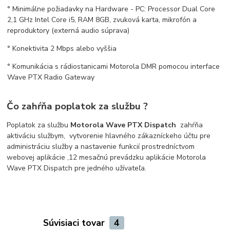
° Minimálne požiadavky na Hardware - PC: Processor Dual Core
2,1 GHz Intel Core i5, RAM 8GB, zvuková karta, mikrofón a
reproduktory (externá audio súprava)
° Konektivita 2 Mbps alebo vyššia
° Komunikácia s rádiostanicami Motorola DMR pomocou interface
Wave PTX Radio Gateway
Čo zahŕňa poplatok za službu ?
Poplatok za službu
Motorola Wave PTX Dispatch
zahŕňa
a
ktiváciu službym, v
ytvorenie hlavného zákazníckeho účtu pre
administráciu služby a nastavenie funkcií prostredníctvom
webovej aplikácie
,
12 mesačnú prevádzku aplikácie Motorola
Wave PTX Dispatch pre jedného užívateľa.
Súvisiaci tovar
4