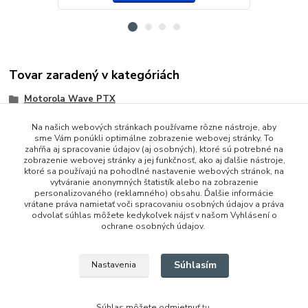
Tovar zaradený v kategóriách
Motorola Wave PTX
Na našich webových stránkach používame rôzne nástroje, aby
sme Vám ponúkli optimálne zobrazenie webovej stránky. To
zahŕňa aj spracovanie údajov (aj osobných), ktoré sú potrebné na
zobrazenie webovej stránky a jej funkčnosť, ako aj ďalšie nástroje,
ktoré sa používajú na pohodlné nastavenie webových stránok, na
vytváranie anonymných štatistík alebo na zobrazenie
personalizovaného (reklamného) obsahu. Ďalšie informácie
vrátane práva namietať voči spracovaniu osobných údajov a práva
+421 948 229 224
odvolať súhlas môžete kedykoľvek nájsť v našom Vyhlásení o
ochrane osobných údajov.
info@vysielacky.com
Súhlasím
Nastavenia
Súhlas môžete odmietnuť
tu
.