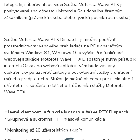
fotografií, súborov alebo videí.
Služba Motorola Wave PTX je
poskytovaná spoločnosťou Motorola Solutions iba firemným
zákazníkom (právnická osoba alebo fyzická podnikajúca osoba.)
Službu Motorola Wave PTX Dispatch je možné používať
prostredníctvom webového prehliadača na PC s operačným
systémom Windovs 8.1, Windows 10 a vyššie.
Pre funkčnosť
webovej aplikácie Motorola Wave PTX Dispatch je nutný prístup k
internetu.
Odkaz na webovú aplikáciu vám bude zaslaný
elektronicky po uzavretí zmluvy o poskytovaní služby a uhradení
ročného predplatného. Službu je možné objednať pre minimálne 1
užívateľa - dispečera a ďalšieho 1 účastníka služby Motorola
Wave PTX.
Hlavné vlastnosti a funkcie Motorola Wave PTX Dispatch
° Skupinová a súkromná PTT hlasová komunikácia
° Monitoring až 20 užívateľských skupín