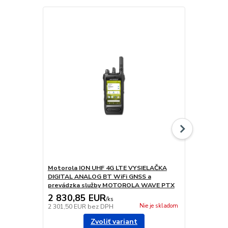
Motorola ION UHF 4G LTE VYSIELAČKA
Motorola E
DIGITAL ANALOG BT WiFi GNSS a
WIFI GNSS 
prevádzka služby MOTOROLA WAVE PTX
WAVE PTX 
2 830,85 EUR
1 044,7
/
ks
Nie je skladom
2 301,50 EUR
bez DPH
849,40 EUR
Zvoliť variant