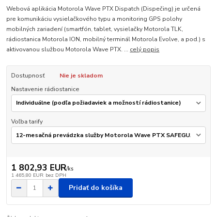
Webová aplikácia Motorola Wave PTX Dispatch (Dispečing) je určená
pre komunikáciu vysielačkového typu a monitoring GPS polohy
mobilných zariadení (smartfón, tablet, vysielačky Motorola TLK,
rádiostanica Motorola ION, mobilný terminál Motorola Evolve, a pod.) s
aktivovanou službou Motorola Wave PTX. ...
celý popis
Dostupnosť
Nie je skladom
Nastavenie rádiostanice
Voľba tarify
1 802,93 EUR
/
ks
1 465,80 EUR
bez DPH
Pridať do košíka