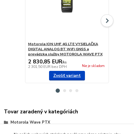
Motorola ION UHF 4G LTE VYSIELAČKA
Motorola E
DIGITAL ANALOG BT WiFi GNSS a
WIFI GNSS 
prevádzka služby MOTOROLA WAVE PTX
WAVE PTX 
2 830,85 EUR
1 044,7
/
ks
Nie je skladom
2 301,50 EUR
bez DPH
849,40 EUR
Zvoliť variant
Tovar zaradený v kategóriách
Motorola Wave PTX