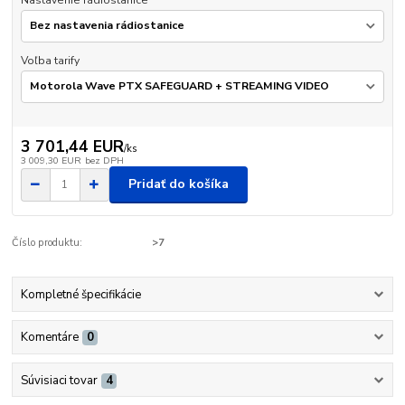
Nastavenie rádiostanice
Voľba tarify
3 701,44 EUR
/
ks
3 009,30 EUR
bez DPH
Pridať do košíka
Číslo produktu:
>7
Kompletné špecifikácie
Komentáre
0
Súvisiaci tovar
4