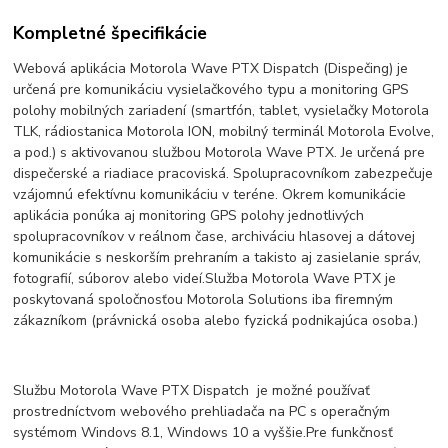
Kompletné špecifikácie
Webová aplikácia Motorola Wave PTX Dispatch (Dispečing) je
určená pre komunikáciu vysielačkového typu a monitoring GPS
polohy mobilných zariadení (smartfón, tablet, vysielačky Motorola
TLK, rádiostanica Motorola ION, mobilný terminál Motorola Evolve,
a pod.) s aktivovanou službou Motorola Wave PTX.
Je určená pre
dispečerské a riadiace pracoviská. Spolupracovníkom zabezpečuje
vzájomnú efektívnu komunikáciu v teréne.
Okrem komunikácie
aplikácia ponúka aj monitoring GPS polohy jednotlivých
spolupracovníkov v reálnom čase, archiváciu hlasovej a dátovej
komunikácie s neskorším prehraním a takisto aj zasielanie správ,
fotografií, súborov alebo videí.
Služba Motorola Wave PTX je
poskytovaná spoločnosťou Motorola Solutions iba firemným
zákazníkom (právnická osoba alebo fyzická podnikajúca osoba.)
Službu Motorola Wave PTX Dispatch je možné používať
prostredníctvom webového prehliadača na PC s operačným
systémom Windovs 8.1, Windows 10 a vyššie.
Pre funkčnosť