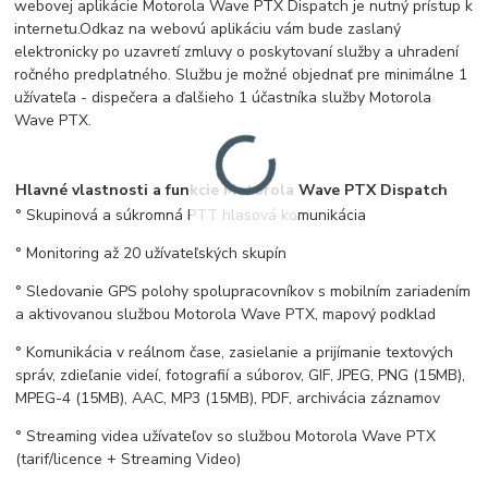
webovej aplikácie Motorola Wave PTX Dispatch je nutný prístup k
internetu.
Odkaz na webovú aplikáciu vám bude zaslaný
elektronicky po uzavretí zmluvy o poskytovaní služby a uhradení
ročného predplatného. Službu je možné objednať pre minimálne 1
užívateľa - dispečera a ďalšieho 1 účastníka služby Motorola
Wave PTX.
Hlavné vlastnosti a funkcie Motorola Wave PTX Dispatch
° Skupinová a súkromná PTT hlasová komunikácia
° Monitoring až 20 užívateľských skupín
° Sledovanie GPS polohy spolupracovníkov s mobilním zariadením
a aktivovanou službou Motorola Wave PTX, mapový podklad
° Komunikácia v reálnom čase, zasielanie a prijímanie textových
správ, zdieľanie videí, fotografií a súborov, GIF, JPEG, PNG (15MB),
MPEG-4 (15MB), AAC, MP3 (15MB), PDF, archivácia záznamov
° Streaming videa užívateľov so službou Motorola Wave PTX
(tarif/licence + Streaming Video)