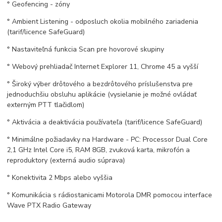
° Geofencing - zóny
° Ambient Listening - odposluch okolia mobilného zariadenia
(tarif/licence SafeGuard)
° Nastaviteľná funkcia Scan pre hovorové skupiny
° Webový prehliadač Internet Explorer 11, Chrome 45 a vyšší
° Široký výber drôtového a bezdrôtového príslušenstva pre
jednoduchšiu obsluhu aplikácie (vysielanie je možné ovládať
externým PTT tlačidlom)
° Aktivácia a deaktivácia používateľa (tarif/licence SafeGuard)
° Minimálne požiadavky na Hardware - PC: Processor Dual Core
2,1 GHz Intel Core i5, RAM 8GB, zvuková karta, mikrofón a
reproduktory (externá audio súprava)
° Konektivita 2 Mbps alebo vyššia
° Komunikácia s rádiostanicami Motorola DMR pomocou interface
Wave PTX Radio Gateway