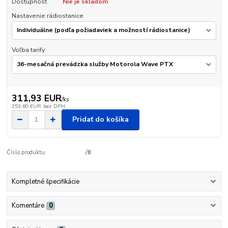
Dostupnosť
Nie je skladom
Nastavenie rádiostanice
Voľba tarify
311,93 EUR
/
ks
253,60 EUR
bez DPH
Pridať do košíka
Číslo produktu:
/8
Kompletné špecifikácie
Komentáre
0