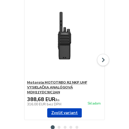
Motorola MOTOTRBO R2 NKP UHF
Aplikácia D
VYSIELAČKA ANALÓGOVÁ
Motorola W
MDH11YDC9JC2AN
388,68 EUR
713,28 
/
ks
Skladom
316,00 EUR
bez DPH
579,90 EUR
Zvoliť variant