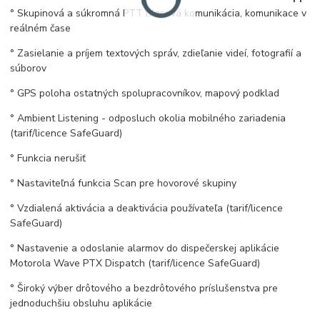
° Skupinová a súkromná PTT hlasová komunikácia, komunikace v
reálném čase
° Zasielanie a príjem textových správ, zdieľanie videí, fotografií a
súborov
° GPS poloha ostatných spolupracovníkov, mapový podklad
° Ambient Listening - odposluch okolia mobilného zariadenia
(tarif/licence SafeGuard)
° Funkcia nerušiť
° Nastaviteľná funkcia Scan pre hovorové skupiny
° Vzdialená aktivácia a deaktivácia používateľa (tarif/licence
SafeGuard)
° Nastavenie a odoslanie alarmov do dispečerskej aplikácie
Motorola Wave PTX Dispatch (tarif/licence SafeGuard)
° Široký výber drôtového a bezdrôtového príslušenstva pre
jednoduchšiu obsluhu aplikácie