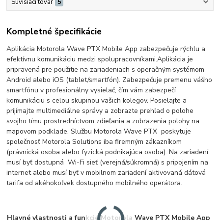
Súvisiaci tovar
5
Kompletné špecifikácie
Aplikácia Motorola Wave PTX Mobile App zabezpečuje rýchlu a
efektívnu komunikáciu medzi spolupracovníkami.
Aplikácia je
pripravená pre použitie na zariadeniach s operačným systémom
Android alebo iOS (tablet/smartfón). Zabezpečuje premenu vášho
smartfónu v profesionálny vysielač, čím vám zabezpečí
komunikáciu s celou skupinou vašich kolegov.
Posielajte a
prijímajte multimediálne správy a zobrazte prehľad o polohe
svojho tímu prostredníctvom zdieľania a zobrazenia polohy na
mapovom podklade. Službu Motorola Wave PTX poskytuje
společnosť Motorola Solutions iba firemným zákazníkom
(právnická osoba alebo fyzická podnikajúca osoba). Na zariadení
musí byť dostupná Wi-Fi sieť (verejná/súkromná) s pripojením na
internet alebo musí byť v mobilnom zariadení aktivovaná dátová
tarifa od akéhokoľvek dostupného mobilného operátora.
Hlavné vlastnosti a funkcie Motorola Wave PTX Mobile App