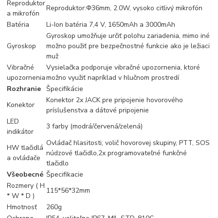
Reproduktor
Reproduktor:Φ36mm, 2.0W, vysoko citlivý mikrofón
a mikrofón
Batéria
Li-Ion batéria 7,4 V, 1650mAh a 3000mAh
Gyroskop umožňuje určiť polohu zariadenia, mimo iné
Gyroskop
možno použiť pre bezpečnostné funkcie ako je ležiaci
muž
Vibračné
Vysielačka podporuje vibračné upozornenia, ktoré
upozornenia
možno využiť napríklad v hlučnom prostredí
Rozhranie
Špecifikácie
Konektor 2x JACK pre pripojenie hovorového
Konektor
príslušenstva a dátové pripojenie
LED
3 farby (modrá/červená/zelená)
indikátor
Ovládač hlasitosti, volič hovorovej skupiny, PTT, SOS
HW tlačidlá
núdzové tlačidlo,2x programovateľné funkčné
a ovládače
tlačidlo
Všeobecné
Špecifikacie
Rozmery ( H
115*56*32mm
* W * D )
Hmotnosť
260g