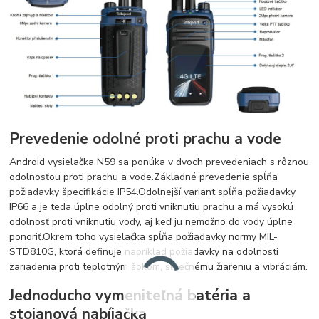
Prevedenie odolné proti prachu a vode
Android vysielačka N59 sa ponúka v dvoch prevedeniach s rôznou
odolnosťou proti prachu a vode.
Základné prevedenie spĺňa
požiadavky špecifikácie IP54.
Odolnejší variant spĺňa požiadavky
IP66 a je teda úplne odolný proti vniknutiu prachu a má vysokú
odolnosť proti vniknutiu vody, aj keď ju nemožno do vody úplne
ponoriť.
Okrem toho vysielačka spĺňa požiadavky normy MIL-
STD810G, ktorá definuje napríklad požiadavky na odolnosti
zariadenia proti teplotným šokom, slnečnému žiareniu a vibráciám.
Jednoducho vymeniteľná batéria a
stojanová nabíjačka