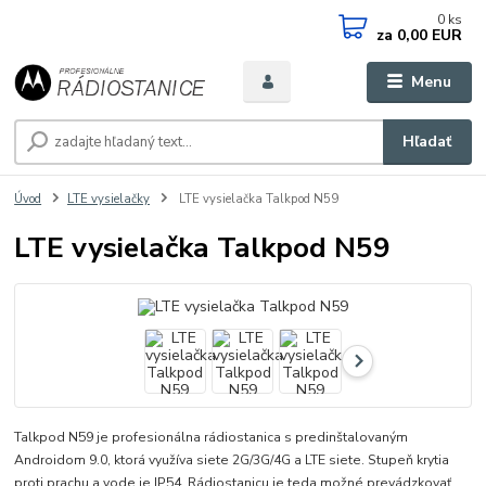
0
ks
za
0,00 EUR
Menu
Hľadať
Úvod
LTE vysielačky
LTE vysielačka Talkpod N59
LTE vysielačka Talkpod N59
Talkpod N59 je profesionálna rádiostanica s predinštalovaným
Androidom 9.0, ktorá využíva siete 2G/3G/4G a LTE siete. Stupeň krytia
proti prachu a vode je IP54. Rádiostanicu je teda možné prevádzkovať