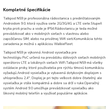
Kompletné špecifikácie
Talkpod N59 je profesionálna rádiostanica s predinštalovaným
Androidom 9.0, ktorá využíva siete 2G/3G/4G a LTE siete.
Stupeň
krytia proti prachu a vode je IP54.
Rádiostanicu je teda možné
prevádzkovať ako v mobilných sieťach s vlastnou alebo
zapožičanou SIM, alebo na privátnej Wifi sieti.
Komunikácia tohto
zariadenia je možná s aplikáciou WalkieFleet.
Talkpod N59 je výkonná Android vysielačka pre
technológiu PoC určená na prevádzku dátových sieťach mobilných
operátorov LTE a lokálnych sieťach WiFi.
Talkpod N59 má všetky
ovládacie prvky, ktoré používatelia pre rýchlu tímovú komunikáciu
vyžadujú.
Android vysielačka je vybavená dotykovým displejom s
uhlopriečkou 2,4″, Displej je pri tejto veľkosti dobre čitateľný, ale
vysielačka je stále kompaktná a dobre sa drží v ruke.
Operačný
systém Android 9.0 umožňuje prevádzkovať vysielačku ako
šikovný mobilný telefón a využívať populárne aplikácie.