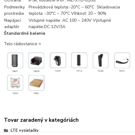
Ochrana
IP54, voliteľne IP67, MIL-STD-810G
Podmienky
Prevádzková teplota:-20°C ~ 60°C Skladovacia
prostredia
teplota: -30°C ~ 70°C Vlhkosť: 20 ~ 90%
Napájací
Vstupné napätie :AC 100 ~ 240V Výstupné
adaptér
napätie:DC 12V/3A
Štandardné balenie
Telo rádiostanice +
Tovar zaradený v kategóriách
LTE vysielačky