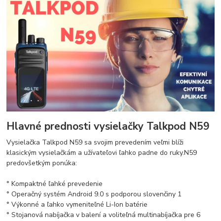
Hlavné prednosti vysielačky Talkpod N59
Vysielačka Talkpod N59 sa svojim prevedením veľmi blíži
klasickým vysielačkám a užívateľovi ľahko padne do ruky.
N59
predovšetkým ponúka:
° Kompaktné ľahké prevedenie
° Operačný systém Android 9.0 s podporou slovenčiny
1
° Výkonné a ľahko vymeniteľné Li-Ion batérie
° Stojanová nabíjačka v balení a voliteľná multinabíjačka pre 6