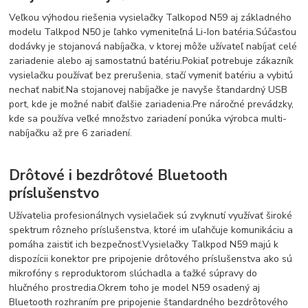
Veľkou výhodou riešenia vysielačky Talkopod N59 aj základného
modelu Talkpod N50 je ľahko vymeniteľná Li-Ion batéria.
Súčasťou
dodávky je stojanová nabíjačka, v ktorej môže užívateľ nabíjať celé
zariadenie alebo aj samostatnú batériu.
Pokiaľ potrebuje zákazník
vysielačku používať bez prerušenia, stačí vymeniť batériu a vybitú
nechať nabiť.
Na stojanovej nabíjačke je navyše štandardný USB
port, kde je možné nabiť ďalšie zariadenia.
Pre náročné prevádzky,
kde sa používa veľké množstvo zariadení ponúka výrobca multi-
nabíjačku až pre 6 zariadení.
Drôtové i bezdrôtové Bluetooth
príslušenstvo
Užívatelia profesionálnych vysielačiek sú zvyknutí využívať široké
spektrum rôzneho príslušenstva, ktoré im uľahčuje komunikáciu a
pomáha zaistiť ich bezpečnosť.
Vysielačky Talkpod N59 majú k
dispozícii konektor pre pripojenie drôtového príslušenstva ako sú
mikrofóny s reproduktorom slúchadla a ťažké súpravy do
hlučného prostredia.
Okrem toho je model N59 osadený aj
Bluetooth rozhraním pre pripojenie štandardného bezdrôtového