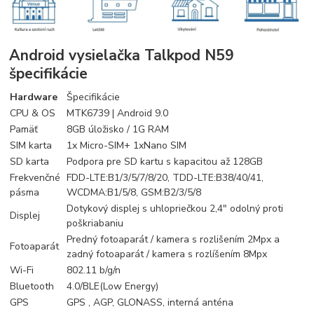
Android vysielačka Talkpod N59
špecifikácie
Hardware
Špecifikácie
CPU & OS
MTK6739 | Android 9.0
Pamäť
8GB úložisko / 1G RAM
SIM karta
1x Micro-SIM+ 1xNano SIM
SD karta
Podpora pre SD kartu s kapacitou až 128GB
Frekvenčné
FDD-LTE:B1/3/5/7/8/20, TDD-LTE:B38/40/41,
pásma
WCDMA:B1/5/8, GSM:B2/3/5/8
Dotykový displej s uhlopriečkou 2,4″ odolný proti
Displej
poškriabaniu
Predný fotoaparát / kamera s rozlišením 2Mpx a
Fotoaparát
zadný fotoaparát / kamera s rozlíšením 8Mpx
Wi-Fi
802.11 b/g/n
Bluetooth
4.0/BLE(Low Energy)
GPS
GPS , AGP, GLONASS, interná anténa