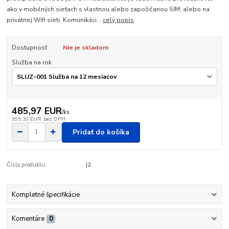
ako v mobilných sieťach s vlastnou alebo zapožičanou SIM, alebo na
privátnej Wifi sieti. Komunikáci...
celý popis
Dostupnosť
Nie je skladom
Služba na rok
485,97 EUR
/
ks
395,10 EUR
bez DPH
Pridať do košíka
Číslo produktu:
|2
Kompletné špecifikácie
Komentáre
0