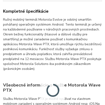
Kompletné špecifikácie
Ručný mobilný terminál Motorola Evolve je odolný smartfón
poháňaný operačným systémom Android. Tento terminál je určený
na každodenné používanie v náročných pracovných prostrediach.
Okrem bežnej funkcionality (hlasové a dátové služby pre
smartfóny) je možné zariadenie používať s komunikačnou
aplikáciou Motorola Wave PTX, ktorá umožňuje rýchlu bezdrôtovú
podnikovú komunikáciu. Funkčnosť služby vyžaduje zmluvu o
predplatnom a úhradu poplatkov, ktorá zahŕňa prevádzkové
predplatné na 12 mesiacov. Službu Motorola Wave PTX poskytuje
spoločnosť Motorola Solutions iba podnikovým zákazníkom
(právnickým osobám).
Všeobecné informácie o službe Motorola Wave
PTX
Službu Motorola Wave PTX je možné
využívať
na vlastnom
mobilnom zariadení s operačným systémom Android
resp. iOS.
Na