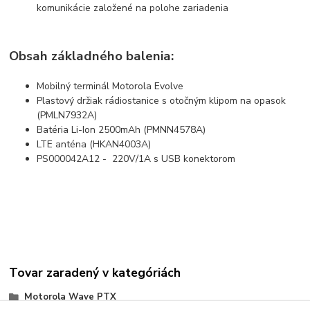
komunikácie založené na polohe zariadenia
Obsah základného balenia:
Mobilný terminál Motorola Evolve
Plastový držiak rádiostanice s otočným klipom na opasok
(PMLN7932A)
Batéria Li-Ion 2500mAh (PMNN4578A)
LTE anténa (HKAN4003A)
PS000042A12 - 220V/1A s USB konektorom
Tovar zaradený v kategóriách
Motorola Wave PTX