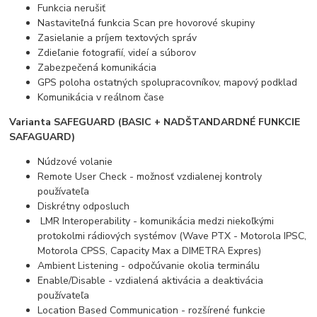
Funkcia nerušiť
Nastaviteľná funkcia Scan pre hovorové skupiny
Zasielanie a príjem textových správ
Zdieľanie fotografií, videí a súborov
Zabezpečená komunikácia
GPS poloha ostatných spolupracovníkov, mapový podklad
Komunikácia v reálnom čase
Varianta SAFEGUARD (BASIC + NADŠTANDARDNÉ FUNKCIE
SAFAGUARD)
Núdzové volanie
Re
mote User Check - možnosť vzdialenej kontroly
používateľa
Diskrétny odposluch
LMR Interoperability - komunikácia medzi niekoľkými
protokolmi rádiových systémov (Wave PTX - Motorola IPSC,
Motorola CPSS, Capacity Max a DIMETRA Expres)
Ambient Listening - odpočúvanie okolia terminálu
Enable/Disable - vzdialená aktivácia a deaktivácia
používateľa
Location Based Communication - rozšírené funkcie