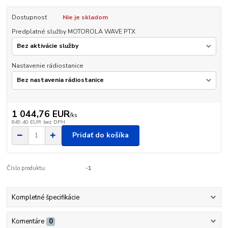
Dostupnosť
Nie je skladom
Predplatné služby MOTOROLA WAVE PTX
Nastavenie rádiostanice
1 044,76 EUR
/
ks
849,40 EUR
bez DPH
Pridať do košíka
Číslo produktu:
-1
Kompletné špecifikácie
Komentáre
0