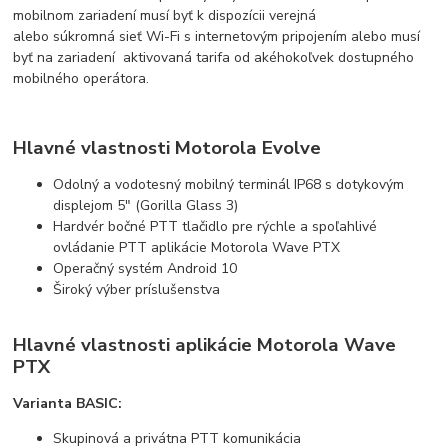
mobilnom zariadení musí byť
k
dispozícii
verejná
alebo
súkromná
sieť Wi-Fi s
internetovým
pripojením
alebo musí
byť
na
zariadení
aktivovaná tarifa
od aké
hokoľvek
dostupného
mobilného
operátora.
Hlavné vlastnosti Motorola Evolve
Odolný a vodotesný mobilný terminál IP68 s dotykovým
displejom 5" (Gorilla Glass 3)
Hardvér bočné PTT tlačidlo pre rýchle a spoľahlivé
ovládanie PTT
aplikácie Motorola Wave PTX
Operačný systém Android 10
Široký výber príslušenstva
Hlavné vlastnosti aplikácie Motorola Wave
PTX
Varianta BASIC:
Skupinová a privátna PTT komunikácia