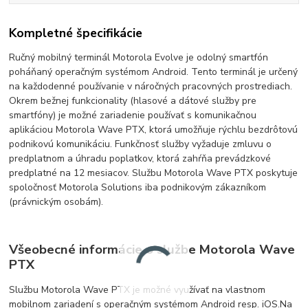
Kompletné špecifikácie
Ručný mobilný terminál Motorola Evolve je odolný smartfón
poháňaný operačným systémom Android. Tento terminál je určený
na každodenné používanie v náročných pracovných prostrediach.
Okrem bežnej funkcionality (hlasové a dátové služby pre
smartfóny) je možné zariadenie používať s komunikačnou
aplikáciou Motorola Wave PTX, ktorá umožňuje rýchlu bezdrôtovú
podnikovú komunikáciu. Funkčnosť služby vyžaduje zmluvu o
predplatnom a úhradu poplatkov, ktorá zahŕňa prevádzkové
predplatné na 12 mesiacov. Službu Motorola Wave PTX poskytuje
spoločnosť Motorola Solutions iba podnikovým zákazníkom
(právnickým osobám).
Všeobecné informácie o službe Motorola Wave
PTX
Službu Motorola Wave PTX je možné
využívať
na vlastnom
mobilnom zariadení s operačným systémom Android
resp. iOS.
Na