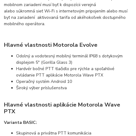
mobilnom zariadení musí byť
k
dispozícii
verejná
alebo
súkromná
sieť Wi-Fi s
internetovým
pripojením
alebo musí
byť
na
zariadení
aktivovaná tarifa
od aké
hokoľvek
dostupného
mobilného
operátora.
Hlavné vlastnosti Motorola Evolve
Odolný a vodotesný mobilný terminál IP68 s dotykovým
displejom 5" (Gorilla Glass 3)
Hardvér bočné PTT tlačidlo pre rýchle a spoľahlivé
ovládanie PTT
aplikácie Motorola Wave PTX
Operačný systém Android 10
Široký výber príslušenstva
Hlavné vlastnosti aplikácie Motorola Wave
PTX
Varianta BASIC:
Skupinová a privátna PTT komunikácia