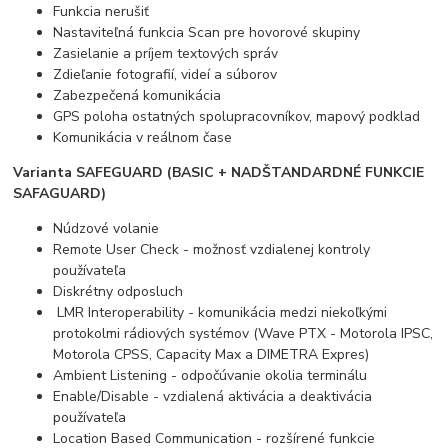
Funkcia nerušiť
Nastaviteľná funkcia Scan pre hovorové skupiny
Zasielanie a príjem textových správ
Zdieľanie fotografií, videí a súborov
Zabezpečená komunikácia
GPS poloha ostatných spolupracovníkov, mapový podklad
Komunikácia v reálnom čase
Varianta SAFEGUARD (BASIC + NADŠTANDARDNÉ FUNKCIE
SAFAGUARD)
Núdzové volanie
Re
mote User Check - možnosť vzdialenej kontroly
používateľa
Diskrétny odposluch
LMR Interoperability - komunikácia medzi niekoľkými
protokolmi rádiových systémov (Wave PTX - Motorola IPSC,
Motorola CPSS, Capacity Max a DIMETRA Expres)
Ambient Listening - odpočúvanie okolia terminálu
Enable/Disable - vzdialená aktivácia a deaktivácia
používateľa
Location Based Communication - rozšírené funkcie