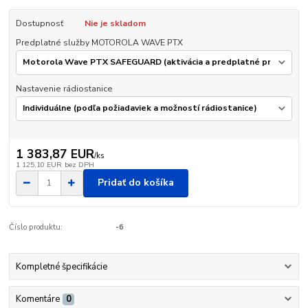
Dostupnosť
Nie je skladom
Predplatné služby MOTOROLA WAVE PTX
Nastavenie rádiostanice
1 383,87 EUR
/
ks
1 125,10 EUR
bez DPH
Pridať do košíka
Číslo produktu:
-6
Kompletné špecifikácie
Komentáre
0