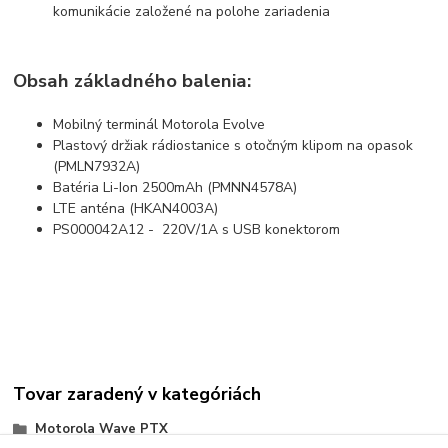
komunikácie založené na polohe zariadenia
Obsah základného balenia:
Mobilný terminál Motorola Evolve
Plastový držiak rádiostanice s otočným klipom na opasok
(PMLN7932A)
Batéria Li-Ion 2500mAh (PMNN4578A)
LTE anténa (HKAN4003A)
PS000042A12 - 220V/1A s USB konektorom
Tovar zaradený v kategóriách
Motorola Wave PTX