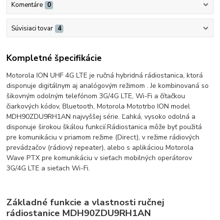
Komentáre
0
Súvisiaci tovar
4
Kompletné špecifikácie
Motorola ION UHF 4G LTE je ručná hybridná rádiostanica, ktorá
disponuje digitálnym aj analógovým režimom . Je kombinovaná so
šikovným odolným telefónom 3G/4G LTE, Wi-Fi a čítačkou
čiarkových kódov, Bluetooth, Motorola Mototrbo ION model
MDH90ZDU9RH1AN najvyššej série.
Ľahká
, vysoko odolná a
disponuje širokou škálou funkcií.
Rádiostanica môže byť použitá
pre komunikáciu v priamom režime (Direct), v režime rádiových
prevádzačov (rádiový repeater), alebo s aplikáciou Motorola
Wave PTX pre komunikáciu v sieťach mobilných operátorov
3G/4G LTE a sieťach Wi-Fi.
Základné funkcie a vlastnosti ručnej
rádiostanice MDH90ZDU9RH1AN