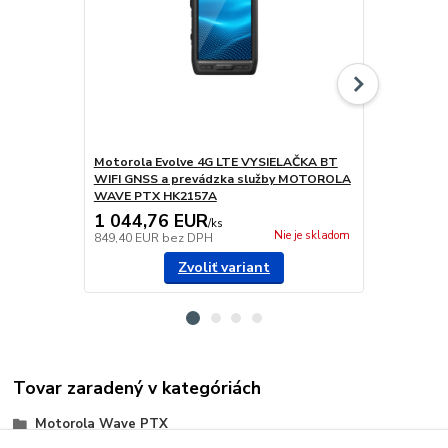
Motorola Evolve 4G LTE VYSIELAČKA BT
Aplikácia V
WIFI GNSS a prevádzka služby MOTOROLA
prevádzku 
WAVE PTX HK2157A
1 044,76 EUR
32,47 E
/
ks
Nie je skladom
849,40 EUR
bez DPH
26,40 EUR
b
Zvoliť variant
Tovar zaradený v kategóriách
Motorola Wave PTX