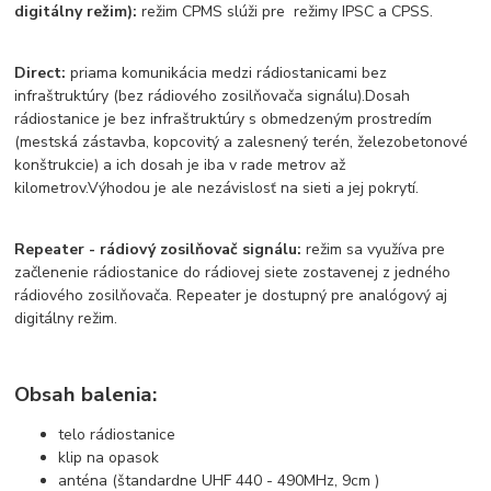
digitálny režim):
režim CPMS slúži pre režimy IPSC a CPSS.
Direct:
priama komunikácia medzi rádiostanicami bez
infraštruktúry (bez rádiového zosilňovača signálu).
Dosah
rádiostanice je bez infraštruktúry s obmedzeným prostredím
(mestská zástavba, kopcovitý a zalesnený terén, železobetonové
konštrukcie) a ich dosah je iba v rade metrov až
kilometrov.
Výhodou je ale nezávislosť na sieti a jej pokrytí.
Repeater - rádiový zosilňovač signálu:
režim sa využíva pre
začlenenie rádiostanice do rádiovej siete zostavenej z jedného
rádiového zosilňovača.
Repeater je d
ostupný pre analógový aj
digitálny režim.
Obsah balenia:
telo rádiostanice
klip na opasok
anténa (štandardne UHF 440 - 490MHz, 9cm )