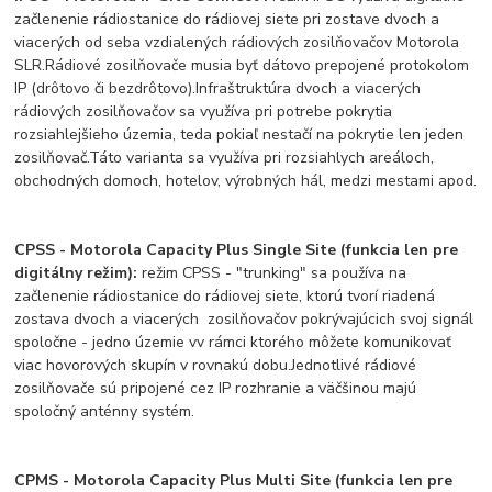
začlenenie rádiostanice do rádiovej siete pri zostave dvoch a
viacerých od seba vzdialených rádiových zosilňovačov Motorola
SLR.
Rádiové zosilňovače musia byť dátovo prepojené protokolom
IP (drôtovo či bezdrôtovo).
Infraštruktúra dvoch a viacerých
rádiových zosilňovačov sa využíva pri potrebe pokrytia
rozsiahlejšieho územia, teda pokiaľ nestačí na pokrytie len jeden
zosilňovač.
Táto varianta sa využíva pri
rozsiahlych areáloch,
obchodných domoch, hotelov, výrobných hál, medzi mestami apod.
CPSS - Motorola Capacity Plus Single Site (funkcia len pre
digitálny režim):
režim CPSS - "trunking" sa používa na
začlenenie rádiostanice do rádiovej siete, ktorú tvorí riadená
zostava dvoch a viacerých zosilňovačov pokrývajúcich svoj signál
spoločne - jedno územie v
v rámci ktorého môžete komunikovať
viac hovorových skupín v rovnakú dobu.
Jednotlivé rádiové
zosilňovače sú pripojené cez IP rozhranie a väčšinou majú
spoločný anténny systém.
CPMS - Motorola Capacity Plus Multi Site (funkcia len pre