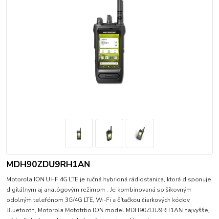
MDH90ZDU9RH1AN
Motorola ION UHF 4G LTE je ručná hybridná rádiostanica, ktorá disponuje
digitálnym aj analógovým režimom . Je kombinovaná so šikovným
odolným telefónom 3G/4G LTE, Wi-Fi a čítačkou čiarkových kódov,
Bluetooth, Motorola Mototrbo ION model MDH90ZDU9RH1AN najvyššej