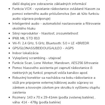
ďalší displej pre zobrazenie základných informácií
Funkcia VOX - vysielanie rádiostanice ovládané hlasom za
pomoci externého audio príslušenstva (len ak túto funkciu
audio súprava podporuje)
Inteligentné audio - automatické nastavovanie a filtrovanie
okolitého hluku
Silný reproduktor - hlasitosť, zrozumiteľnosť
IP68, MIL STD 810
Wi-Fi: 2,4 GHz, 5 GHz, Bluetooth: 5.0 + LE +BR/EDR
GPS/GLONASS/BEIDOU/GALILEO - AGPS
Indoor lokalizácia
Vylepšený scrambling - utajovač
Funkcie Scan, Lone Worker, Mandown, AES256 šifrovanie
Pomoc hlasového asistenta pri zapnutí rádiostanice či
niektorých jej funkcií, prepnutí voliča kanálov apod.
Robustný konektor sa nachádza na boku rádiostanice a
slúži pre pripojenie externej káblovej audio súpravy so
zámkem a kovovým závitom pre skrutku k vyššiemu stupňu
zaistenia
Rozmery: 143 x 70 x 29-41mm (podľa zvolenej batérie) ,
váha: 414 - 478g (podľa batérie)