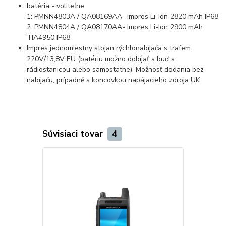
batéria - voliteľne
1: PMNN4803A / QA08169AA- Impres Li-Ion 2820 mAh IP68
2: PMNN4804A / QA08170AA- Impres Li-Ion 2900 mAh
TIA4950 IP68
Impres jednomiestny stojan rýchlonabíjača s trafem
220V/13,8V EU (batériu možno dobíjať s buď s
rádiostanicou alebo samostatne). Možnosť dodania bez
nabíjaču, prípadně s koncovkou napájacieho zdroja UK
Súvisiaci tovar
4