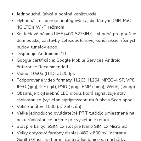
Jednoduchá, ľahká a odolná konštrukcia
Hybridná - disponuje analógovým aj digitálnym DMR, PoC
4G LTE a Wi-Fi režimom
Kmitočtové pásmo UHF (400-527MHz) - vhodné pre použitie
do mestskej zástavby, železobetónovej konštrukcie, rôznych
budov, tunelov apod.
Disponuje Androidom 10
Google certifikácie: Google Mobile Services Android
Enterprise Recommended
Video: 1080p (FHD) at 30 fps
Podporované video formáty: H.263, H.264, MPEG-4 SP, VP8,
JPEG (.jpg), GIF (.gif), PNG (.png), BMP (.bmp), WebP, (.webp)
Obsahuje trojfarebnú LED diódu, ktorá signalizuje stav
rádiostanice (vysielanie/príjem/zapnutá funkcia Scan apod.)
Volič kanálov: 1000 (až 250 zón)
Veľké jednoducho ovládateľné PTT tlačidlo umiestnené na
boku rádiostanice určené pre vysielanie relácií
Slot pre karty: eSIM, 1x slot pre Nano SIM, 1x Micro SD
Veľký dotykový farebný displej (480 x 800 px), ochrana
Gorilla Glass, na hornej časti rádiostanice sa nachádza