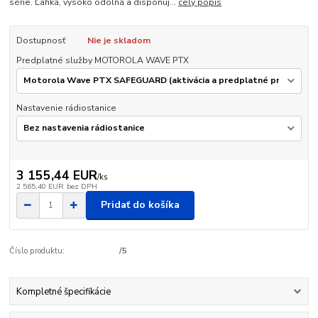
série. Ľahká, vysoko odolná a disponuj...
celý popis
Dostupnosť
Nie je skladom
Predplatné služby MOTOROLA WAVE PTX
Nastavenie rádiostanice
3 155,44 EUR
/
ks
2 565,40 EUR
bez DPH
Pridať do košíka
Číslo produktu:
/5
Kompletné špecifikácie