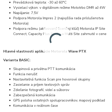
Prevádzková teplota: -30 až 60°C
Vysielací výkon: v digitálnom režime Mototrbo DMR až 4W
Napájanie: 7,5V
Podpora Motorola Impres 2 (najvyššia rada príslušenstva
Motorola)
Podpora režimu (aktivovaný licenčný kľúč) Motorola IP Site
Connect, Capacity Plus Single a Multi Site zahrnuté v cene
Hlavné vlastnosti aplikácie Motorola Wave PTX
Varianta BASIC:
Skupinová a privátna PTT komunikácia
Funkcia nerušiť
Nastaviteľná funkcia Scan pre hovorové skupiny
Zasielanie a príjem textových správ
Zdieľanie fotografií, videí a súborov
Zabezpečená komunikácia
GPS poloha ostatných spolupracovníkov, mapový podklad
Komunikácia v reálnom čase