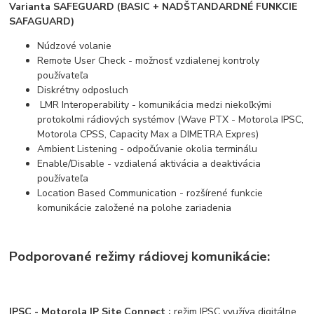
Varianta SAFEGUARD (BASIC + NADŠTANDARDNÉ FUNKCIE
SAFAGUARD)
Núdzové volanie
Re
mote User Check - možnosť vzdialenej kontroly
používateľa
Diskrétny odposluch
LMR Interoperability - komunikácia medzi niekoľkými
protokolmi rádiových systémov (Wave PTX - Motorola IPSC,
Motorola CPSS, Capacity Max a DIMETRA Expres)
Ambient Listening - odpočúvanie okolia terminálu
Enable/Disable - vzdialená aktivácia a deaktivácia
používateľa
Location Based Communication - rozšírené funkcie
komunikácie založené na polohe zariadenia
Podporované režimy rádiovej komunikácie:
IPSC - Motorola IP Site Connect :
režim IPSC využíva digitálne