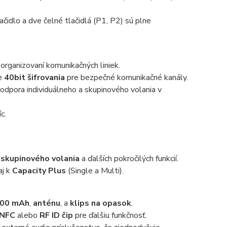
ačidlo a dve čelné tlačidlá (P1, P2) sú plne
v organizovaní komunikačných liniek.
e
40bit šifrovania
pre bezpečné komunikačné kanály.
dpora individuálneho a skupinového volania v
c.
,
skupinového volania
a ďalších pokročilých funkcií.
aj k
Capacity Plus
(Single a Multi).
2200 mAh
,
anténu
, a
klips na opasok
.
NFC
alebo
RF ID čip
pre ďalšiu funkčnosť.