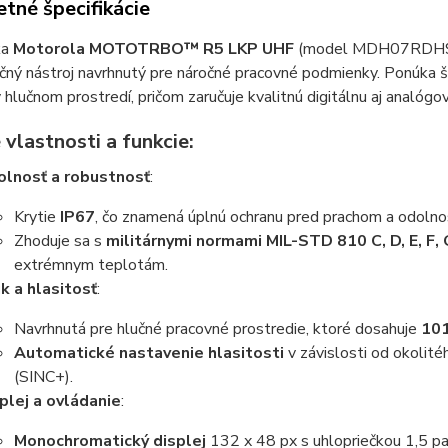
tné špecifikácie
ka
Motorola MOTOTRBO™ R5 LKP UHF
(model MDH07RDH9W
ný nástroj navrhnutý pre náročné pracovné podmienky. Ponúka šir
v hlučnom prostredí, pričom zaručuje kvalitnú digitálnu aj analógo
vlastnosti a funkcie:
lnosť a robustnosť
:
Krytie
IP67
, čo znamená úplnú ochranu pred prachom a odolnos
Zhoduje sa s
militárnymi normami MIL-STD 810 C, D, E, F, 
extrémnym teplotám.
k a hlasitosť
:
Navrhnutá pre hlučné pracovné prostredie, ktoré dosahuje
101
Automatické nastavenie hlasitosti
v závislosti od okolité
(SINC+).
plej a ovládanie
:
Monochromatický displej
132 x 48 px s uhlopriečkou 1,5 pa