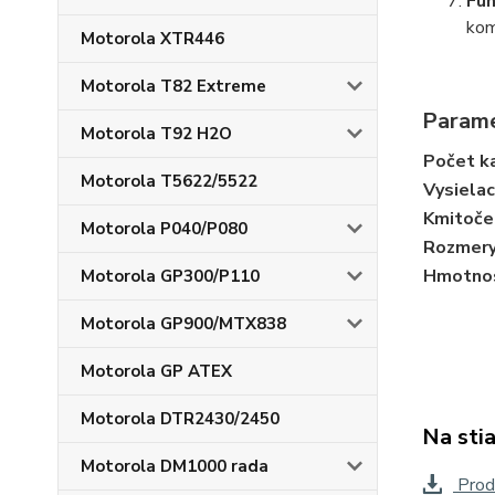
Fu
kom
Motorola XTR446
Motorola T82 Extreme
Param
Motorola T92 H2O
Počet k
Motorola T5622/5522
Vysielac
Kmitoče
Motorola P040/P080
Rozmer
Hmotno
Motorola GP300/P110
Motorola GP900/MTX838
Motorola GP ATEX
Motorola DTR2430/2450
Na sti
Motorola DM1000 rada
Prod