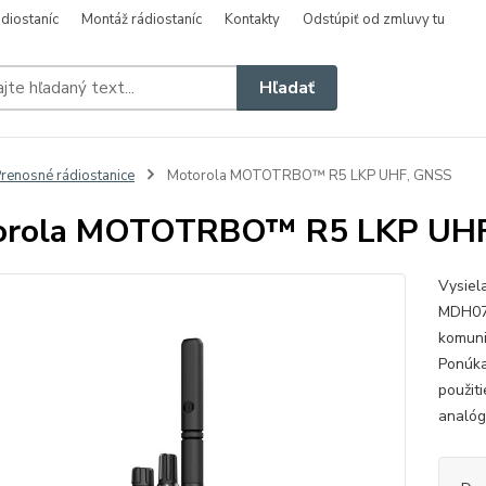
diostaníc
Montáž rádiostaníc
Kontakty
Odstúpiť od zmluvy tu
Hľadať
renosné rádiostanice
Motorola MOTOTRBO™ R5 LKP UHF, GNSS
orola MOTOTRBO™ R5 LKP UHF
Vysie
MDH07
komuni
Ponúka
použiti
analóg