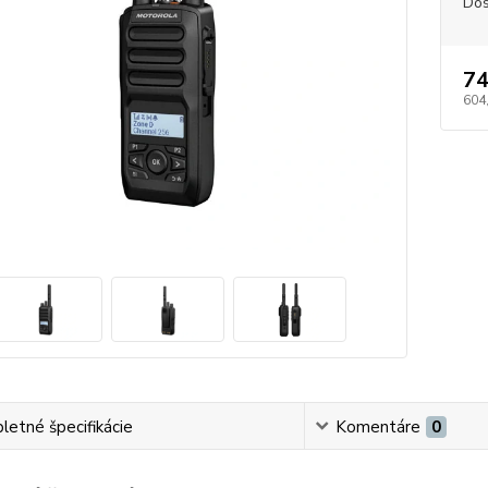
Dos
74
604
etné špecifikácie
Komentáre
0