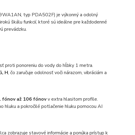
A1AN, typ PDA502F) je výkonný a odolný
okú škálu funkcií, ktoré sú ideálne pre každodenné
vú prevádzku.
ť proti ponoreniu do vody do hĺbky 1 metra.
G, H
, čo zaručuje odolnosť voči nárazom, vibráciám a
 fónov až 106 fónov
v extra hlasitom profile.
ho hluku a pokročilé potlačenie hluku pomocou AI
lca zobrazuje stavové informácie a ponúka prístup k