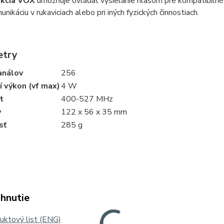
nkcia VOX
umožňuje ovládať vysielanie hlasom pre kompatibilné 
unikáciu v rukaviciach alebo pri iných fyzických činnostiach.
etry
análov
256
í výkon (vf max)
4 W
t
400-527 MHz
y
122 x 56 x 35 mm
sť
285 g
ahnutie
uktový list (ENG)