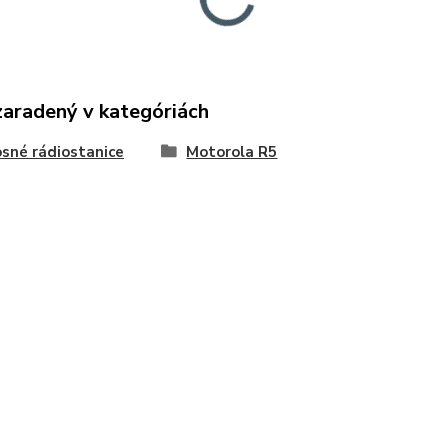
zaradený v kategóriách
sné rádiostanice
Motorola R5