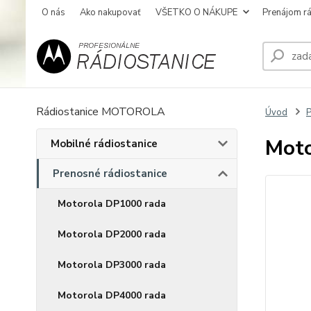
O nás
Ako nakupovať
VŠETKO O NÁKUPE
Prenájom rá
Rádiostanice MOTOROLA
Úvod
P
Mot
Mobilné rádiostanice
Prenosné rádiostanice
Motorola DP1000 rada
Motorola DP2000 rada
Motorola DP3000 rada
Motorola DP4000 rada