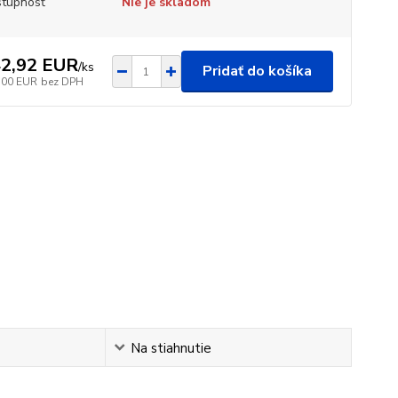
tupnosť
Nie je skladom
2,92 EUR
/
ks
Pridať do košíka
,00 EUR
bez DPH
Na stiahnutie