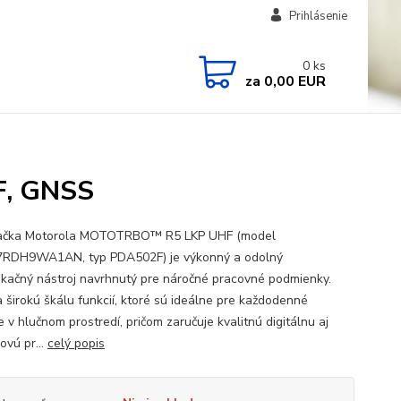
Prihlásenie
0
ks
za
0,00 EUR
, GNSS
lačka Motorola MOTOTRBO™ R5 LKP UHF (model
RDH9WA1AN, typ PDA502F) je výkonný a odolný
kačný nástroj navrhnutý pre náročné pracovné podmienky.
 širokú škálu funkcií, ktoré sú ideálne pre každodenné
e v hlučnom prostredí, pričom zaručuje kvalitnú digitálnu aj
ovú pr...
celý popis