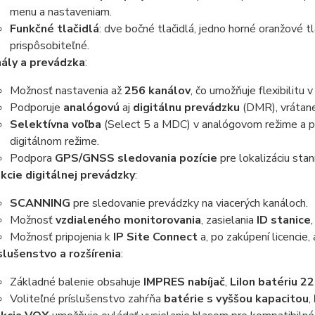
menu a nastaveniam.
Funkčné tlačidlá
: dve bočné tlačidlá, jedno horné oranžové tl
prispôsobiteľné.
ály a prevádzka
:
Možnosť nastavenia až
256 kanálov
, čo umožňuje flexibilitu 
Podporuje
analógovú
aj
digitálnu prevádzku
(DMR), vrátan
Selektívna voľba
(Select 5 a MDC) v analógovom režime a po
digitálnom režime.
Podpora
GPS/GNSS sledovania pozície
pre lokalizáciu staní
kcie digitálnej prevádzky
:
SCANNING
pre sledovanie prevádzky na viacerých kanáloch.
Možnosť
vzdialeného monitorovania
, zasielania
ID stanice
Možnosť pripojenia k
IP Site Connect
a, po zakúpení licencie, 
slušenstvo a rozšírenia
:
Základné balenie obsahuje
IMPRES nabíjač
,
LiIon batériu 
Voliteľné príslušenstvo zahŕňa
batérie s vyššou kapacitou
,