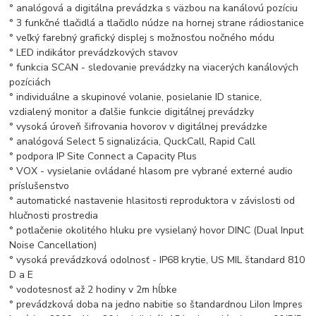
° analógová a digitálna prevádzka s väzbou na kanálovú pozíciu
° 3 funkčné tlačidlá a tlačidlo núdze na hornej strane rádiostanice
° veľký farebný grafický displej s možnosťou nočného módu
° LED indikátor prevádzkových stavov
° funkcia SCAN - sledovanie prevádzky na viacerých kanálových
pozíciách
° individuálne a skupinové volanie, posielanie ID stanice,
vzdialený monitor a ďalšie funkcie digitálnej prevádzky
° vysoká úroveň šifrovania hovorov v digitálnej prevádzke
° analógová Select 5 signalizácia, QuckCall, Rapid Call
° podpora IP Site Connect a Capacity Plus
° VOX - vysielanie ovládané hlasom pre vybrané externé audio
príslušenstvo
° automatické nastavenie hlasitosti reproduktora v závislosti od
hlučnosti prostredia
° potlačenie okolitého hluku pre vysielaný hovor DINC (Dual Input
Noise Cancellation)
° vysoká prevádzková odolnosť - IP68 krytie, US MIL štandard 810
D a E
° vodotesnosť až 2 hodiny v 2m hĺbke
° prevádzková doba na jedno nabitie so štandardnou LiIon Impres