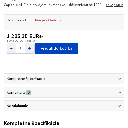
Capable VHF s displejom, numerickou klávesnicou až 1000 ...
celý popis
Dostupnosť
Nie je skladom
1 285,35 EUR
/
ks
1 045,00 EUR
bez DPH
Pridať do košíka
Kompletné špecifikácie
Komentáre
0
Na stiahnutie
Kompletné špecifikácie