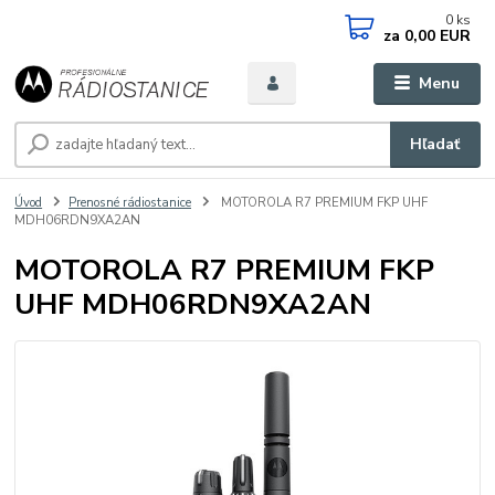
0
ks
za
0,00 EUR
Menu
Hľadať
Úvod
Prenosné rádiostanice
MOTOROLA R7 PREMIUM FKP UHF
MDH06RDN9XA2AN
MOTOROLA R7 PREMIUM FKP
UHF MDH06RDN9XA2AN