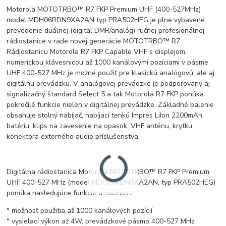
Motorola MOTOTRBO™ R7 FKP Premium UHF (400-527MHz)
model MDH06RDN9XA2AN typ PRA502HEG je plne vybavené
prevedenie duálnej (digital DMR/analóg) ručnej profesionálnej
rádiostanice v rade novej generácie MOTOTRBO™ R7.
Rádiostanicu Motorola R7 FKP Capable VHF s displejom,
numerickou klávesnicou až 1000 kanálovými pozíciami v pásme
UHF 400-527 MHz je možné použiť pre klasickú analógovú, ale aj
digitálnu prevádzku. V analógovej prevádzke je podporovaný aj
signalizačný štandard Select 5 a tak Motorola R7 FKP ponúka
pokročilé funkcie nielen v digitálnej prevádzke. Základné balenie
obsahuje stolný nabíjač, nabíjací tenkú Impres LiIon 2200mAh
batériu, klips na zavesenie na opasok, VHF anténu, krytku
konektora externého audio príslušenstva.
Digitálna rádiostanica Motorola MOTOTRBO™ R7 FKP Premium
UHF 400-527 MHz (model MDH06RDN9XA2AN, typ PRA502HEG)
ponúka nasledujúce funkcie a možnosti:
° možnosť použitia až 1000 kanálových pozícií
° vysielací výkon až 4W, prevádzkové pásmo 400-527 MHz