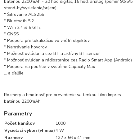
batériou 2200mAh - 20 hod digitál, 15 hod. analóg (pomer 90/5/5
stand-by/vysielanie/príjem).
° Šifrovanie AES256
° Bluetooth 5.2
° WiFi 2.4 & 5 GHz
° GNSS
° Podpora pre lokalizáciu vo vnútri objektov
° Nahrávanie hovorov
° Možnosť ovládania cez BT a aktívny BT senzor
° Možnosť ovládania rádiostanice cez Radio Smart App (Android)
° Podpora na použitie v systéme Capacity Max
... a ďalšie
Rozmery a hmotnosť pre prevedenie sa tenkou LiIon Impres
batériou 2200mAh.
Parametry
Počet kanálov
1000
Vysielací výkon (vf max)
4 W
Rozmery
132 x 56 x 41 mm