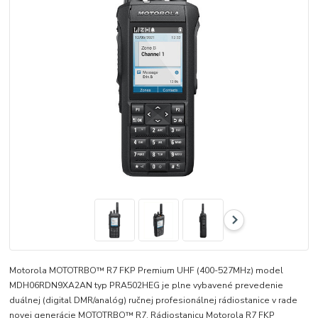
Motorola MOTOTRBO™ R7 FKP Premium UHF (400-527MHz) model
MDH06RDN9XA2AN typ PRA502HEG je plne vybavené prevedenie
duálnej (digital DMR/analóg) ručnej profesionálnej rádiostanice v rade
novej generácie MOTOTRBO™ R7. Rádiostanicu Motorola R7 FKP