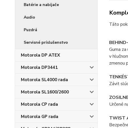
Batérie a nabíjače
Komple
Audio
Táto pokr
Puzdrá
BEHIND
Servisné príslušenstvo
Guma za u
Motorola DP ATEX
v hlučnom
zmenou p
Motorola DP3441
TENKÉ
S
Motorola SL4000 rada
Závit slú
Motorola SL1600/2600
ZOSILN
Určené na
Motorola CP rada
Motorola GP rada
TWIST 
Bezpečné 