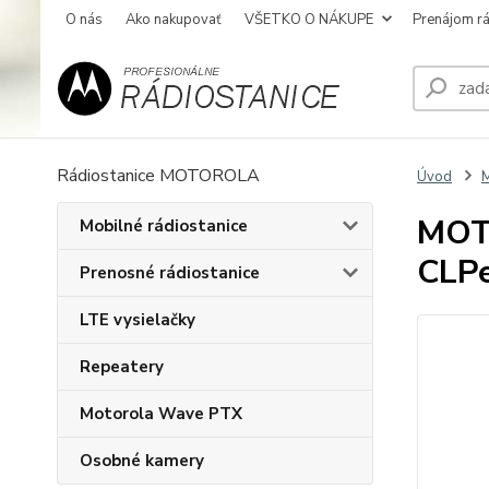
O nás
Ako nakupovať
VŠETKO O NÁKUPE
Prenájom rá
Rádiostanice MOTOROLA
Úvod
M
MOT
Mobilné rádiostanice
CLP
Prenosné rádiostanice
LTE vysielačky
Repeatery
Motorola Wave PTX
Osobné kamery