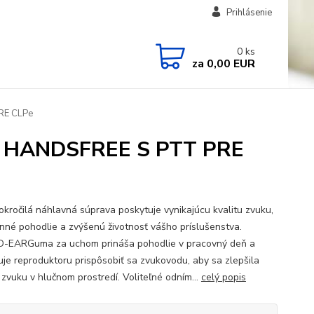
Prihlásenie
0
ks
za
0,00 EUR
RE CLPe
HANDSFREE S PTT PRE
okročilá náhlavná súprava poskytuje vynikajúcu kvalitu zvuku,
nné pohodlie a zvýšenú životnosť vášho príslušenstva.
-EARGuma za uchom prináša pohodlie v pracovný deň a
je reproduktoru prispôsobiť sa zvukovodu, aby sa zlepšila
 zvuku v hlučnom prostredí. Voliteľné odním...
celý popis