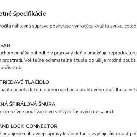
tné špecifikácie
očilá náhlavná súprava poskytuje vynikajúcu kvalitu zvuku, celo
-EAR
chom prináša pohodlie v pracovný deň a umožňuje reproduktoru p
 prostredí. Voliteľné odnímateľné štuple do uší je možné použiť
oužívateľa.
TRIEDAVÉ TLAČIDLO
chadla prilieha k telu pomocou klipu a profilového tlačidla so v
ENÁ
ŠPIRÁLOVÁ ŠNÚRA
 intenzívne používanie vo veľkých časových rozsahoch.
AND LOCK CONNECTOR
pripojenie náhlavnej súpravy k rádiostanici zvyšuje životnosť prí