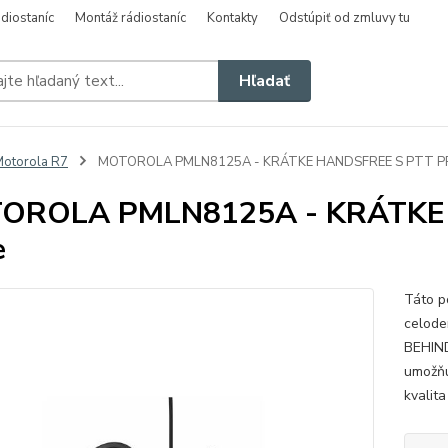
diostaníc
Montáž rádiostaníc
Kontakty
Odstúpiť od zmluvy tu
Hľadať
otorola R7
MOTOROLA PMLN8125A - KRÁTKE HANDSFREE S PTT P
OROLA PMLN8125A - KRÁTKE 
e
Táto p
celode
BEHIND
umožňu
kvalita