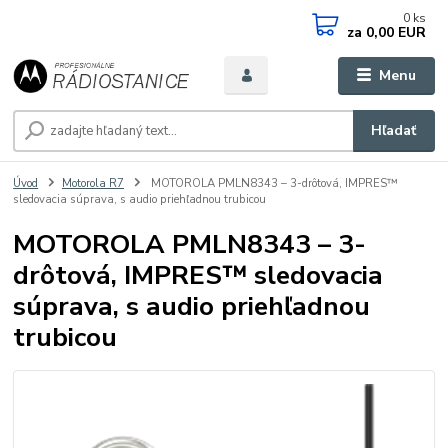
0
ks
za
0,00 EUR
Menu
Hľadať
Úvod
Motorola R7
MOTOROLA PMLN8343 – 3-drôtová, IMPRES™
sledovacia súprava, s audio priehľadnou trubicou
MOTOROLA PMLN8343 – 3-
drôtová, IMPRES™ sledovacia
súprava, s audio priehľadnou
trubicou