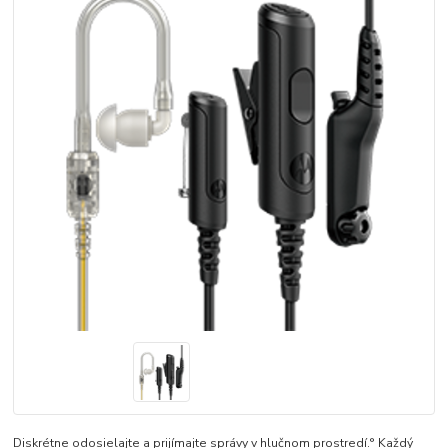
Diskrétne odosielajte a prijímajte správy v hlučnom prostredí.° Každý