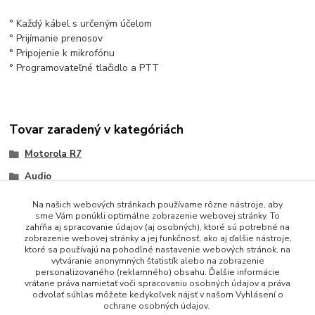
° Každý kábel s určeným účelom
° Prijímanie prenosov
° Pripojenie k mikrofónu
° Programovateľné tlačidlo a PTT
Tovar zaradený v kategóriách
Motorola R7
Audio
Na našich webových stránkach používame rôzne nástroje, aby
sme Vám ponúkli optimálne zobrazenie webovej stránky. To
zahŕňa aj spracovanie údajov (aj osobných), ktoré sú potrebné na
zobrazenie webovej stránky a jej funkčnosť, ako aj ďalšie nástroje,
ktoré sa používajú na pohodlné nastavenie webových stránok, na
vytváranie anonymných štatistík alebo na zobrazenie
personalizovaného (reklamného) obsahu. Ďalšie informácie
vrátane práva namietať voči spracovaniu osobných údajov a práva
+421 948 229 224
odvolať súhlas môžete kedykoľvek nájsť v našom Vyhlásení o
ochrane osobných údajov.