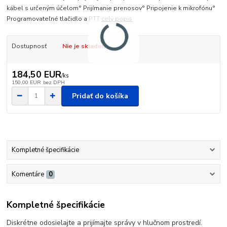
kábel s určeným účelom° Prijímanie prenosov° Pripojenie k mikrofónu°
Programovateľné tlačidlo a PTT
celý popis
Dostupnosť
Nie je skladom
184,50 EUR
/
ks
150,00 EUR
bez DPH
Pridať do košíka
Kompletné špecifikácie
Komentáre
0
Kompletné špecifikácie
Diskrétne odosielajte a prijímajte správy v hlučnom prostredí.