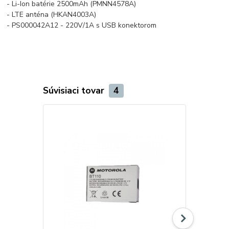
- Li-Ion batérie 2500mAh (PMNN4578A)
- LTE anténa (HKAN4003A)
- PS000042A12 - 220V/1A s USB konektorom
Súvisiaci tovar
4