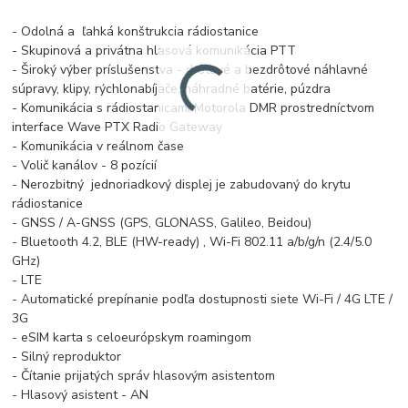
- Odolná a ľahká konštrukcia rádiostanice
- Skupinová a privátna hlasová komunikácia PTT
- Široký výber príslušenstva - drôtové a bezdrôtové náhlavné
súpravy, klipy, rýchlonabíjače, náhradné batérie, púzdra
- Komunikácia s rádiostanicami Motorola DMR prostredníctvom
interface Wave PTX Radio Gateway
- Komunikácia v reálnom čase
- Volič kanálov - 8 pozícií
- Nerozbitný jednoriadkový displej je zabudovaný do krytu
rádiostanice
- GNSS / A-GNSS (GPS, GLONASS, Galileo, Beidou)
- Bluetooth 4.2, BLE (HW-ready) ,
Wi-Fi 802.11 a/b/g/n (2.4/5.0
GHz)
- LTE
- Automatické prepínanie podľa dostupnosti siete Wi-Fi / 4G LTE /
3G
- eSIM karta s celoeurópskym roamingom
- Silný reproduktor
- Čítanie prijatých správ hlasovým asistentom
- Hlasový asistent - AN