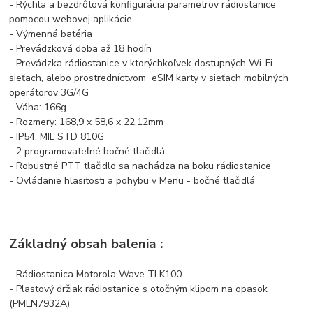
- Rýchla a bezdrôtová konfigurácia parametrov rádiostanice
pomocou webovej aplikácie
- Výmenná batéria
- Prevádzková doba až 18 hodín
- Prevádzka rádiostanice v ktorýchkoľvek dostupných Wi-Fi
sieťach, alebo prostredníctvom eSIM karty v sieťach mobilných
operátorov 3G/4G
- Váha: 166g
- Rozmery: 168,9 x 58,6 x 22,12mm
- IP54, MIL STD 810G
- 2 programovateľné bočné tlačidlá
- Robustné PTT tlačidlo sa nachádza na boku rádiostanice
- Ovládanie hlasitosti a pohybu v Menu - bočné tlačidlá
Základný obsah balenia :
- Rádiostanica Motorola Wave TLK100
- Plastový držiak rádiostanice s otočným klipom na opasok
(PMLN7932A)