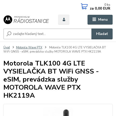
0
ks
za
0,00 EUR
Menu
Hľadať
Úvod
Motorola Wave PTX
Motorola TLK100 4G LTE VYSIELAČKA BT
WiFi GNSS - eSIM, prevádzka služby MOTOROLA WAVE PTX HK2119A
Motorola TLK100 4G LTE
VYSIELAČKA BT WiFi GNSS -
eSIM, prevádzka služby
MOTOROLA WAVE PTX
HK2119A