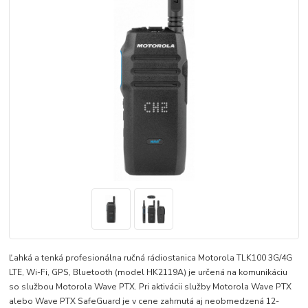
Ľahká a tenká profesionálna ručná rádiostanica Motorola TLK100 3G/4G
LTE, Wi-Fi, GPS, Bluetooth (model HK2119A) je určená na komunikáciu
so službou Motorola Wave PTX. Pri aktivácii služby Motorola Wave PTX
alebo Wave PTX SafeGuard je v cene zahrnutá aj neobmedzená 12-