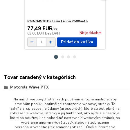
PMNN4578 Batéria Li-ion 2500mAh
PS000042A12
77,49 EUR
39,36 E
/
ks
Nie je skladom
63,00 EUR
bez DPH
32,00 EUR
b
Pridať do košíka
Tovar zaradený v kategóriách
Motorola Wave PTX
Na našich webových stránkach používame rôzne nástroje, aby
sme Vám ponúkli optimálne zobrazenie webovej stránky. To
zahŕňa aj spracovanie údajov (aj osobných), ktoré sú potrebné na
zobrazenie webovej stránky a jej funkčnosť, ako aj ďalšie nástroje,
ktoré sa používajú na pohodlné nastavenie webových stránok, na
vytváranie anonymných štatistík alebo na zobrazenie
personalizovaného (reklamného) obsahu. Ďalšie informácie