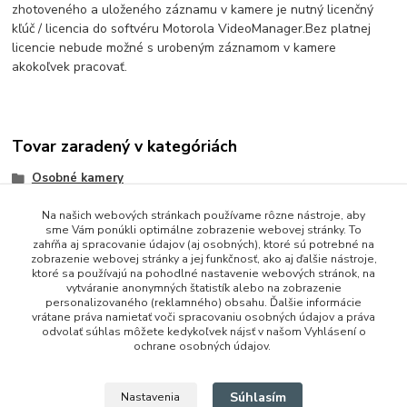
zhotoveného a uloženého záznamu v kamere je nutný licenčný
kľúč / licencia do softvéru Motorola VideoManager.
Bez platnej
licencie nebude možné s urobeným záznamom v kamere
akokoľvek pracovať.
Tovar zaradený v kategóriách
Osobné kamery
Na našich webových stránkach používame rôzne nástroje, aby
sme Vám ponúkli optimálne zobrazenie webovej stránky. To
zahŕňa aj spracovanie údajov (aj osobných), ktoré sú potrebné na
zobrazenie webovej stránky a jej funkčnosť, ako aj ďalšie nástroje,
ktoré sa používajú na pohodlné nastavenie webových stránok, na
vytváranie anonymných štatistík alebo na zobrazenie
personalizovaného (reklamného) obsahu. Ďalšie informácie
vrátane práva namietať voči spracovaniu osobných údajov a práva
+421 948 229 224
odvolať súhlas môžete kedykoľvek nájsť v našom Vyhlásení o
ochrane osobných údajov.
info@vysielacky.com
Súhlasím
Nastavenia