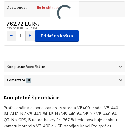
Dostupnosť
Nie je skladom
762,72 EUR
/
ks
620,10 EUR
bez DPH
Pridať do košíka
Kompletné špecifikácie
Komentáre
0
Kompletné špecifikácie
Profesionálna osobná kamera Motorola VB400, model VB-440-
64-ALIG-N / VB-440-64-KF-N / VB-440-64-VF-N / VB-440-64-
QR-N s GPS, Bluetooth
a krytím IP67.
Balenie obsahuje osobnú
kameru Motorola VB-400 a USB napájací kábel.
Pre správu