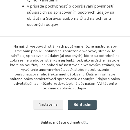
týmto Nariadením
v prípade pochybností o dodržiavaní povinností
súvisiacich so spracovaním osobných údajov sa
obrátiť na Správcu alebo na Úrad na ochranu
osobných údajov
Na našich webových stránkach používame rôzne nástroje, aby
sme Vám ponúkli optimálne zobrazenie webovej stránky. To
zahŕňa aj spracovanie údajov (aj osobných), ktoré sú potrebné na
zobrazenie webovej stránky a jej funkčnosť, ako aj ďalšie nástroje,
ktoré sa používajú na pohodlné nastavenie webových stránok, na
vytváranie anonymných štatistík alebo na zobrazenie
personalizovaného (reklamného) obsahu. Ďalšie informácie
vrátane práva namietať voči spracovaniu osobných údajov a práva
+421 948 229 224
odvolať súhlas môžete kedykoľvek nájsť v našom Vyhlásení o
ochrane osobných údajov.
info@vysielacky.com
Súhlasím
Nastavenia
Súhlas môžete odmietnuť
tu
.
Vytvorené na
Eshop-rychlo.sk