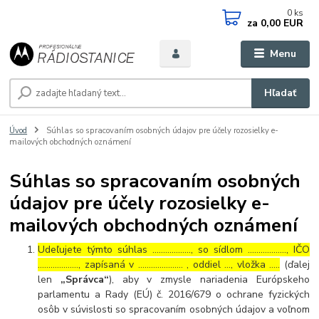
0
ks
za
0,00 EUR
Menu
Hľadať
Úvod
Súhlas so spracovaním osobných údajov pre účely rozosielky e-
mailových obchodných oznámení
Súhlas so spracovaním osobných
údajov pre účely rozosielky e-
mailových obchodných oznámení
Udeľujete týmto súhlas ……………..., so sídlom ………………, IČO
………………., zapísaná v ………………… , oddiel …, vložka …..
(ďalej
len
„Správca“
), aby v zmysle nariadenia Európskeho
parlamentu a Rady (EÚ) č. 2016/679 o ochrane fyzických
osôb v súvislosti so spracovaním osobných údajov a voľnom