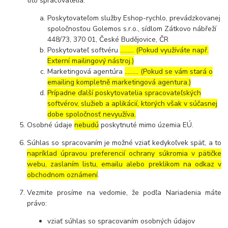
títo spracovatelia:
Poskytovateľom služby Eshop-rychlo, prevádzkovanej
spoločnosťou Golemos s.r.o., sídlom Zátkovo nábřeží
448/73, 370 01, České Budějovice, ČR
Poskytovateľ softvéru
……… (Pokud využíváte např.
Externí mailingový nástroj.)
Marketingová agentúra
……… (Pokud se vám stará o
emailing kompletně marketingová agentura.)
Prípadne ďalší poskytovatelia spracovateľských
softvérov, služieb a aplikácií, ktorých však v súčasnej
dobe spoločnosť nevyužíva.
Osobné údaje
nebudú
poskytnuté mimo územia EÚ.
Súhlas so spracovaním je možné vziať kedykoľvek späť, a to
napríklad úpravou preferencií ochrany súkromia v pätičke
webu, zaslaním listu, emailu alebo preklikom na odkaz v
obchodnom oznámení
.
Vezmite prosíme na vedomie, že podľa Nariadenia máte
právo:
vziať súhlas so spracovaním osobných údajov