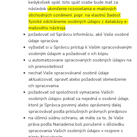
kedykoľvek späť, toto späť vzatie bude mať za
následok
ukončenie rozosielania e-mailových
obchodných oznámení, popr. na vlastnú žiadosť
fyzické odstránenie osobných údajov z databázy e-
mailového nástroja
požadovať od Správcu informáciu, aké Vaše osobné
údaje spracúva
vyžiadať si u Správcu prístup k Vašim spracovávaným
osobným údajom a požadovať o ich kópiu
u automatizovane spracovaných osobných údajov na
ich prenositeľnosť
nechať Vaše spracovávané osobné údaje
aktualizovať, opraviť alebo požadovať obmedzenie
ich spracovania
požadovať od spoločnosti vymazanie Vašich
osobných údajov, pokiaľ sa nejedná o osobné údaje,
ktoré je Správca povinný alebo oprávnený ďalej
spracovávať podľa príslušných právnych predpisov
na účinnú súdnu ochranu, ak máte za to, že Vaše
práva podľa Nariadenia boli porušené v dôsledku
spracovania Vašich osobných údajov v rozpore s