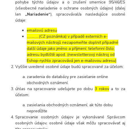
pohybe týchto údajov a o zrušení smernice 95/46/ES
(všeobecné nariadenie o ochrane osobných údajov) (ďalej
len
„Nariadenie“
), spracovával/a nasledujúce osobné
údaje:
emailovú adresu
…………..(CZ poznámka) v případě externích e-
mailových nástrojů nezapomeňte doplnit případné
další údaje jako jméno a příjmení; telefonní číslo;
adresu bydliště apod. (newsletterový nástroj od
Eshop-rychlo zpracovává jen e-mailovou adresu)
Vyššie uvedené osobné údaje budú spracované za účelom:
zaradenia do databázy pre zasielanie online
obchodných oznámení.
úhlas na spracovanie udeľujete po dobu
3 rokov
a to za
účelom:
zasielania obchodných oznámení, ak túto dobu
nepredĺžite
Spracovanie osobných údajov je vykonávané Správcom
osobných údajov, osobné údaje však môžu spracovávať aj