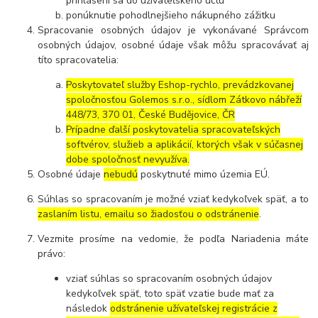
prihlásení sa do užívateľského účtu
ponúknutie pohodlnejšieho nákupného zážitku
Spracovanie osobných údajov je vykonávané Správcom
osobných údajov, osobné údaje však môžu spracovávať aj
títo spracovatelia:
Poskytovateľ služby Eshop-rychlo, prevádzkovanej
spoločnosťou Golemos s.r.o., sídlom Zátkovo nábřeží
448/73, 370 01, České Budějovice, ČR
Prípadne ďalší poskytovatelia spracovateľských
softvérov, služieb a aplikácií, ktorých však v súčasnej
dobe spoločnosť nevyužíva.
Osobné údaje
nebudú
poskytnuté mimo územia EÚ.
Súhlas so spracovaním je možné vziať kedykoľvek späť, a to
zaslaním listu, emailu so žiadosťou o odstránenie
.
Vezmite prosíme na vedomie, že podľa Nariadenia máte
právo:
vziať súhlas so spracovaním osobných údajov
kedykoľvek späť, toto späť vzatie bude mať za
následok
odstránenie užívateľskej registrácie z