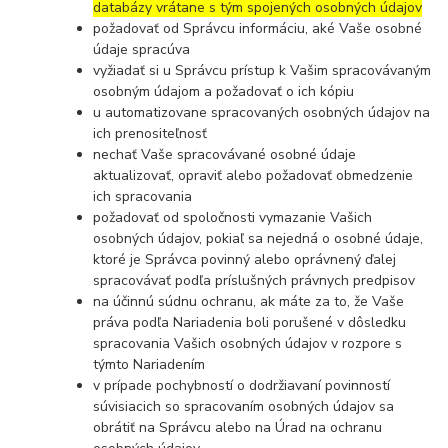
databázy vrátane s tým spojených osobných údajov
požadovať od Správcu informáciu, aké Vaše osobné
údaje spracúva
vyžiadať si u Správcu prístup k Vašim spracovávaným
osobným údajom a požadovať o ich kópiu
u automatizovane spracovaných osobných údajov na
ich prenositeľnosť
nechať Vaše spracovávané osobné údaje
aktualizovať, opraviť alebo požadovať obmedzenie
ich spracovania
požadovať od spoločnosti vymazanie Vašich
osobných údajov, pokiaľ sa nejedná o osobné údaje,
ktoré je Správca povinný alebo oprávnený ďalej
spracovávať podľa príslušných právnych predpisov
na účinnú súdnu ochranu, ak máte za to, že Vaše
práva podľa Nariadenia boli porušené v dôsledku
spracovania Vašich osobných údajov v rozpore s
týmto Nariadením
v prípade pochybností o dodržiavaní povinností
súvisiacich so spracovaním osobných údajov sa
obrátiť na Správcu alebo na Úrad na ochranu