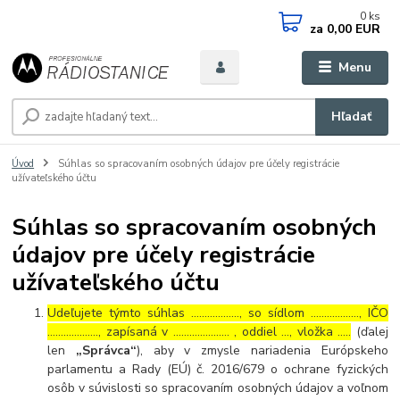
0
ks
za
0,00 EUR
Menu
Hľadať
Úvod
Súhlas so spracovaním osobných údajov pre účely registrácie
užívateľského účtu
Súhlas so spracovaním osobných
údajov pre účely registrácie
užívateľského účtu
Udeľujete týmto súhlas ……………..., so sídlom ………………, IČO
………………., zapísaná v ………………… , oddiel …, vložka …..
(ďalej
len
„Správca“
), aby v zmysle nariadenia Európskeho
parlamentu a Rady (EÚ) č. 2016/679 o ochrane fyzických
osôb v súvislosti so spracovaním osobných údajov a voľnom