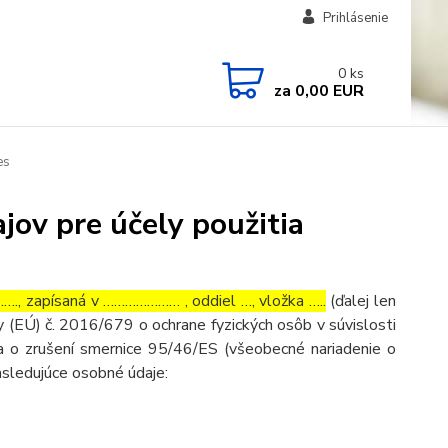
Prihlásenie
0
ks
za
0,00 EUR
es
ov pre účely použitia
, zapísaná v ………………… , oddiel …, vložka …..
(ďalej len
 (EÚ) č. 2016/679 o ochrane fyzických osôb v súvislosti
 o zrušení smernice 95/46/ES (všeobecné nariadenie o
asledujúce osobné údaje: