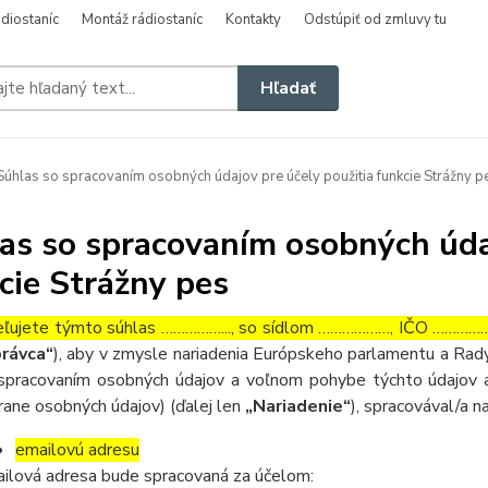
diostaníc
Montáž rádiostaníc
Kontakty
Odstúpiť od zmluvy tu
Hľadať
úhlas so spracovaním osobných údajov pre účely použitia funkcie Strážny p
as so spracovaním osobných údaj
cie Strážny pes
ľujete týmto súhlas ……………..., so sídlom ………………, IČO ……………….
rávca“
), aby v zmysle nariadenia Európskeho parlamentu a Rady
spracovaním osobných údajov a voľnom pohybe týchto údajov a
rane osobných údajov) (ďalej len
„Nariadenie“
), spracovával/a n
emailovú adresu
ilová adresa bude spracovaná za účelom: