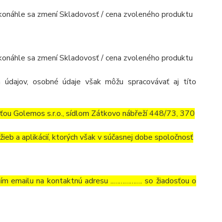
, akonáhle sa zmení Skladovosť / cena zvoleného produktu
, akonáhle sa zmení Skladovosť / cena zvoleného produktu
 údajov, osobné údaje však môžu spracovávať aj títo
ťou Golemos s.r.o., sídlom Zátkovo nábřeží 448/73, 370
ieb a aplikácií, ktorých však v súčasnej dobe spoločnosť
ním emailu na kontaktnú adresu ..……………. so žiadosťou o