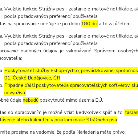
Využitie funkcie Strážny pes - zaslanie e-mailové notifikácie
podľa požadovaných preferencií používateľa.
las na spracovanie udeľujete po dobu
180 dní
a to za účelom:
Využitie funkcie Strážny pes - zaslanie e-mailové notifikácie
podľa požadovaných preferencií používateľa.
acovanie osobných údajov je vykonávané Správcom osobných
acovatelia:
Poskytovateľ služby Eshop-rychlo, prevádzkovanej spoločnos
01, České Budějovice, ČR
Prípadne ďalší poskytovatelia spracovateľských softvérov, služ
nevyužíva.
bné údaje
nebudú
poskytnuté mimo územia EÚ.
las so spracovaním je možné vziať kedykoľvek späť a to
zasla
lásenie alebo kliknutím v prijatom maile Strážneho psa
.
mite prosíme na vedomie, že podľa Nariadenia máte právo: