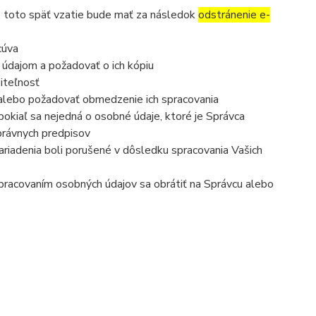
, toto späť vzatie bude mať za následok
odstránenie e-
cúva
 údajom a požadovať o ich kópiu
iteľnosť
 alebo požadovať obmedzenie ich spracovania
okiaľ sa nejedná o osobné údaje, ktoré je Správca
právnych predpisov
ariadenia boli porušené v dôsledku spracovania Vašich
 spracovaním osobných údajov sa obrátiť na Správcu alebo