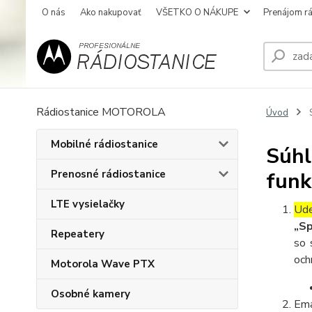
O nás
Ako nakupovať
VŠETKO O NÁKUPE
Prenájom rá
Rádiostanice MOTOROLA
Úvod
S
Mobilné rádiostanice
Súhl
Prenosné rádiostanice
funk
LTE vysielačky
Ude
„Sp
Repeatery
so 
och
Motorola Wave PTX
Osobné kamery
Ema