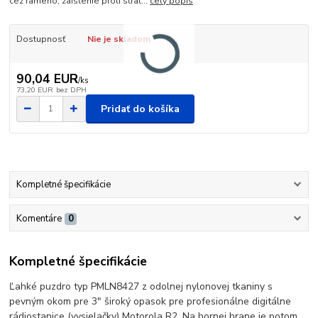
cez rameno, zaistenie proti strat...
celý popis
Dostupnosť
Nie je skladom
90,04 EUR
/
ks
73,20 EUR
bez DPH
Pridať do košíka
Kompletné špecifikácie
Komentáre
0
Kompletné špecifikácie
Ľahké puzdro typ PMLN8427 z odolnej nylonovej tkaniny s
pevným okom pre 3" široký opasok pre profesionálne digitálne
rádiostanice (vysielačky) Motorola R2. Na hornej hrane je potom