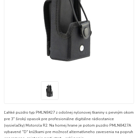
Ľahké puzdro typ PMLN8427 z odolnej nylonovej tkaniny s pevným okom
pre 3" široký opasok pre profesionálne digitálne rádiostanice
(vysielačky) Motorola R2. Na hornej hrane je potom puzdro PMLN8427A
vybavené "D" krúžkami pre možnosť alternatívneho zavesenia na popruh