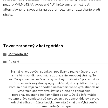
puzdro PMLN8427A vybavené "D" krúžkami pre možnosť
alternatívneho zavesenia na popruh cez rameno,
zaistenie proti
strate.
Tovar zaradený v kategóriách
Motorola R2
Puzdrá
Na našich webových stránkach používame rôzne nástroje, aby
sme Vám ponúkli optimálne zobrazenie webovej stránky. To
zahŕňa aj spracovanie údajov (aj osobných), ktoré sú potrebné na
zobrazenie webovej stránky a jej funkčnosť, ako aj ďalšie nástroje,
ktoré sa používajú na pohodlné nastavenie webových stránok, na
vytváranie anonymných štatistík alebo na zobrazenie
personalizovaného (reklamného) obsahu. Ďalšie informácie
vrátane práva namietať voči spracovaniu osobných údajov a práva
+421 948 229 224
odvolať súhlas môžete kedykoľvek nájsť v našom Vyhlásení o
ochrane osobných údajov.