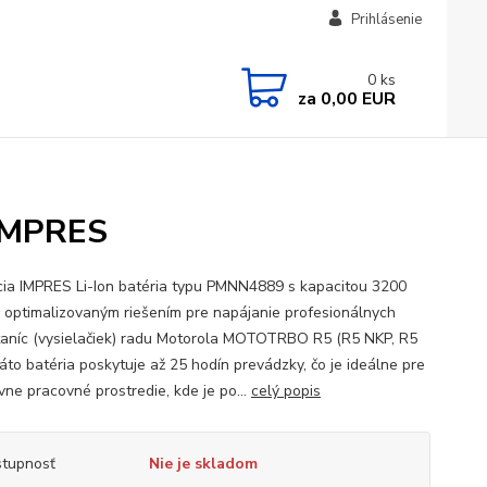
Prihlásenie
0
ks
za
0,00 EUR
IMPRES
cia IMPRES Li-Ion batéria typu PMNN4889 s kapacitou 3200
 optimalizovaným riešením pre napájanie profesionálnych
taníc (vysielačiek) radu Motorola MOTOTRBO R5 (R5 NKP, R5
Táto batéria poskytuje až 25 hodín prevádzky, čo je ideálne pre
vne pracovné prostredie, kde je po...
celý popis
tupnosť
Nie je skladom