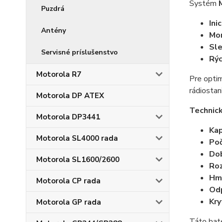
Systém
Puzdrá
Ini
Antény
Mon
Sle
Servisné príslušenstvo
Rýc
Motorola R7
Pre optim
rádiostan
Motorola DP ATEX
Technic
Motorola DP3441
Kap
Motorola SL4000 rada
Poč
Dob
Motorola SL1600/2600
Ro
Hm
Motorola CP rada
Odp
Kry
Motorola GP rada
Táto baté