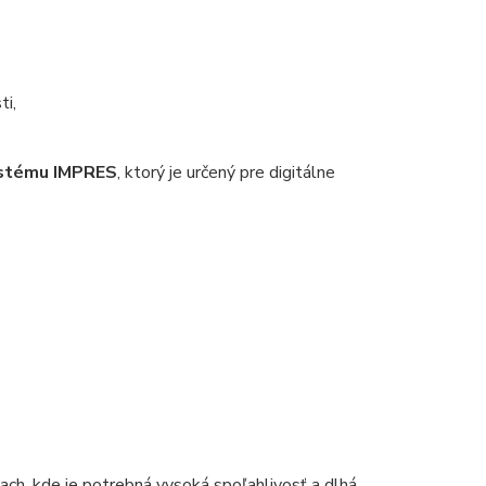
ti,
ystému IMPRES
, ktorý je určený pre digitálne
ach, kde je potrebná vysoká spoľahlivosť a dlhá