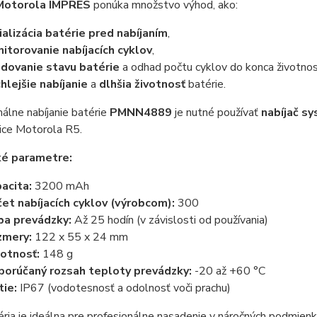
Motorola IMPRES
ponúka množstvo výhod, ako:
cializácia batérie pred nabíjaním
,
itorovanie nabíjacích cyklov
,
dovanie stavu batérie
a odhad počtu cyklov do konca životnos
hlejšie nabíjanie
a
dlhšia životnosť
batérie.
álne nabíjanie batérie
PMNN4889
je nutné používať
nabíjač s
ice Motorola R5.
ké parametre:
acita:
3200 mAh
et nabíjacích cyklov (výrobcom):
300
a prevádzky:
Až 25 hodín (v závislosti od používania)
zmery:
122 x 55 x 24 mm
otnosť:
148 g
orúčaný rozsah teploty prevádzky:
-20 až +60 °C
tie:
IP67 (vodotesnosť a odolnosť voči prachu)
ria je ideálna pre profesionálne nasadenie v náročných podmienk