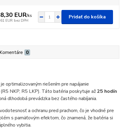
8,30 EUR
/
ks
Pridať do košíka
,61 EUR
bez DPH
Komentáre
0
e optimalizovaným riešením pre napájanie
(R5 NKP, R5 LKP). Táto batéria poskytuje až
25 hodín
rebná dlhodobá prevádzka bez častého nabíjania.
ej vodotesnosť a ochranu pred prachom, čo je vhodné pre
blém s pamäťovým efektom, čo znamená, že batéria si
úplného vybitia.