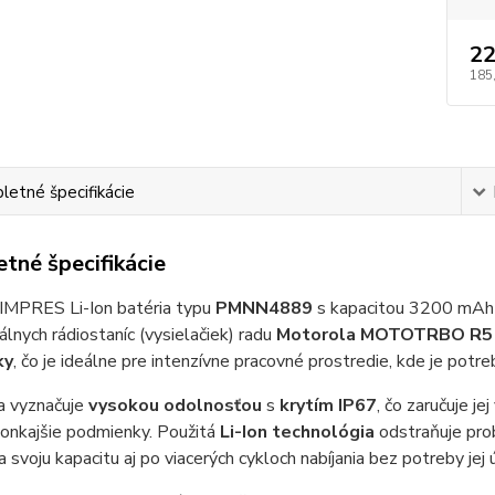
22
185
etné špecifikácie
tné špecifikácie
 IMPRES Li-Ion batéria typu
PMNN4889
s kapacitou 3200 mAh j
álnych rádiostaníc (vysielačiek) radu
Motorola MOTOTRBO R5
ky
, čo je ideálne pre intenzívne pracovné prostredie, kde je pot
a vyznačuje
vysokou odolnosťou
s
krytím IP67
, čo zaručuje j
vonkajšie podmienky. Použitá
Li-Ion technológia
odstraňuje pro
 svoju kapacitu aj po viacerých cykloch nabíjania bez potreby jej 