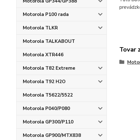
Motorola GP344/GP388
prevádzk
Motorola P100 rada
Motorola TLKR
Motorola TALKABOUT
Tovar 
Motorola XTR446
Moto
Motorola T82 Extreme
Motorola T92 H2O
Motorola T5622/5522
Motorola P040/P080
Motorola GP300/P110
Motorola GP900/MTX838