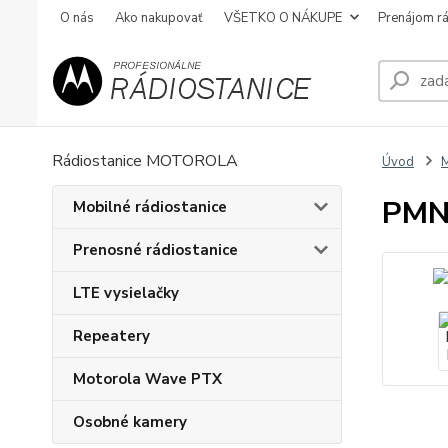
O nás
Ako nakupovať
VŠETKO O NÁKUPE
Prenájom rá
Rádiostanice MOTOROLA
Úvod
M
PMN
Mobilné rádiostanice
Prenosné rádiostanice
LTE vysielačky
Repeatery
Motorola Wave PTX
Osobné kamery