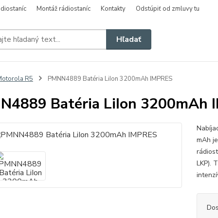
diostaníc
Montáž rádiostaníc
Kontakty
Odstúpiť od zmluvy tu
Hľadať
otorola R5
PMNN4889 Batéria LiIon 3200mAh IMPRES
N4889 Batéria LiIon 3200mAh 
Nabíja
mAh je
rádios
LKP). 
intenzí
Dos