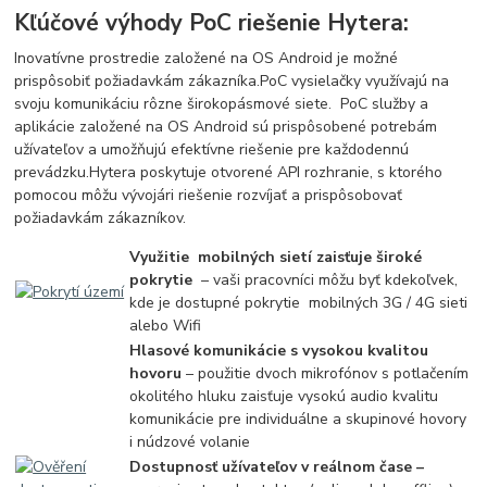
Kľúčové výhody PoC riešenie Hytera:
Inovatívne prostredie založené na OS Android je možné
prispôsobiť požiadavkám zákazníka.
PoC vysielačky využívajú na
svoju komunikáciu rôzne širokopásmové siete.
PoC služby a
aplikácie založené na OS Android sú prispôsobené potrebám
užívateľov a umožňujú efektívne riešenie pre každodennú
prevádzku.
Hytera poskytuje otvorené API rozhranie, s ktorého
pomocou môžu vývojári riešenie rozvíjať a prispôsobovať
požiadavkám zákazníkov.
Využitie mobilných sietí zaisťuje široké
pokrytie
– vaši pracovníci môžu byť kdekoľvek,
kde je dostupné pokrytie mobilných 3G / 4G sieti
alebo Wifi
Hlasové komunikácie s vysokou kvalitou
hovoru
– použitie dvoch mikrofónov s potlačením
okolitého hluku zaisťuje vysokú audio kvalitu
komunikácie pre individuálne a skupinové hovory
i núdzové volanie
Dostupnosť užívateľov v reálnom čase –