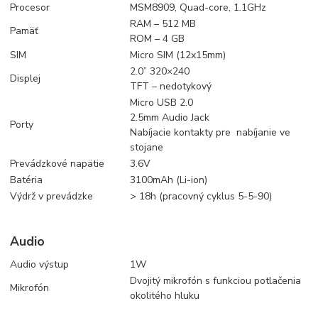
Procesor
MSM8909, Quad-core, 1.1GHz
RAM – 512 MB
Pamäť
ROM – 4 GB
SIM
Micro SIM (12x15mm)
2.0” 320×240
Displej
TFT – nedotykový
Micro USB 2.0
2.5mm Audio Jack
Porty
Nabíjacie kontakty pre nabíjanie ve
stojane
Prevádzkové napätie
3.6V
Batéria
3100mAh (Li-ion)
Výdrž v prevádzke
> 18h (pracovný cyklus 5-5-90)
Audio
Audio výstup
1W
Dvojitý mikrofón s funkciou potlačenia
Mikrofón
okolitého hluku