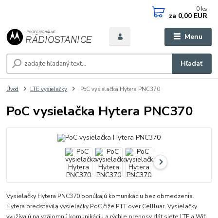
0
ks
za
0,00 EUR
Menu
Hľadať
Úvod
LTE vysielačky
PoC vysielačka Hytera PNC370
PoC vysielačka Hytera PNC370
Vysielačky Hytera PNC370 ponúkajú komunikáciu bez obmedzenia.
Hytera predstavila vysielačky PoC čiže PTT over Cellluar. Vysielačky
využívajú na vzájomnú komunikáciu a rýchle prenosy dát siete LTE a Wifi.