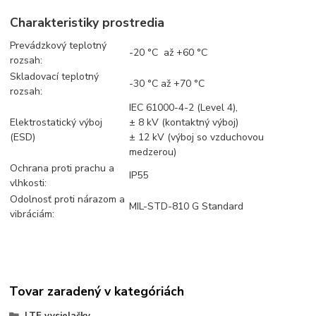
Charakteristiky prostredia
Prevádzkový teplotný
-20 °C až +60 °C
rozsah:
Skladovací teplotný
-30 °C až +70 °C
rozsah:
IEC 61000-4-2 (Level 4),
Elektrostatický výboj
± 8 kV (kontaktný výboj)
(ESD)
± 12 kV (výboj so vzduchovou
medzerou)
Ochrana proti prachu a
IP55
vlhkosti:
Odolnosť proti nárazom a
MIL-STD-810 G Standard
vibráciám:
Tovar zaradený v kategóriách
LTE vysielačky