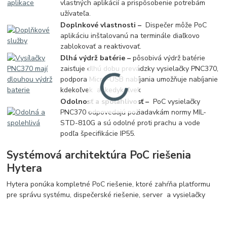
vlastných aplikácií a prispôsobenie potrebám
užívateľa.
Doplnkové vlastnosti –
Dispečer môže PoC
aplikáciu inštalovanú na terminále diaľkovo
zablokovať a reaktivovať.
Dlhá výdrž batérie –
pôsobivá výdrž batérie
zaisťuje dlhú dobu prevádzky vysielačky PNC370,
podpora Micro-USB nabíjania umožňuje nabíjanie
kdekoľvek a kedykoľvek
Odolnosť a spoľahlivosť –
PoC vysielačky
PNC370 odpovedajú požiadavkám normy MIL-
STD-810G a sú odolné proti prachu a vode
podľa špecifikácie IP55.
Systémová architektúra PoC riešenia
Hytera
Hytera ponúka kompletné PoC riešenie, ktoré zahŕňa platformu
pre správu systému, dispečerské riešenie, server a vysielačky