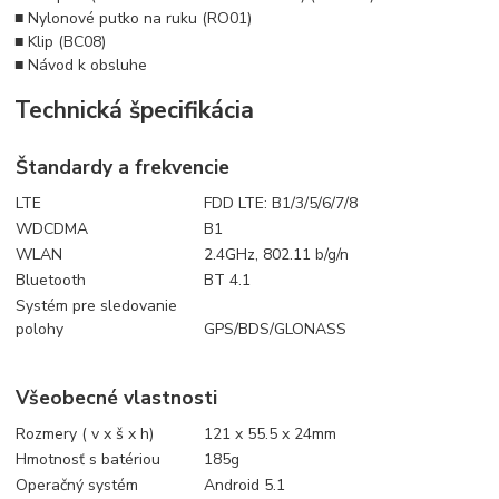
■ Nylonové putko na ruku (RO01)
■ Klip (BC08)
■ Návod k obsluhe
Technická špecifikácia
Štandardy a frekvencie
LTE
FDD LTE: B1/3/5/6/7/8
WDCDMA
B1
WLAN
2.4GHz, 802.11 b/g/n
Bluetooth
BT 4.1
Systém pre sledovanie
polohy
GPS/BDS/GLONASS
Všeobecné vlastnosti
Rozmery ( v x š x h)
121 x 55.5 x 24mm
Hmotnosť s batériou
185g
Operačný systém
Android 5.1