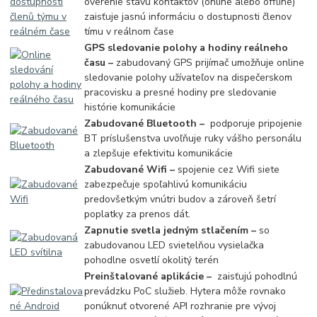
overenie stavu kontaktov (online alebo offline)
zaisťuje jasnú informáciu o dostupnosti členov
tímu v reálnom čase
GPS sledovanie polohy a hodiny reálneho
času –
zabudovaný GPS prijímač umožňuje online
sledovanie polohy užívateľov na dispečerskom
pracovisku a presné hodiny pre sledovanie
histórie komunikácie
Zabudované Bluetooth –
podporuje pripojenie
BT príslušenstva uvoľňuje ruky vášho personálu
a zlepšuje efektivitu komunikácie
Zabudované Wifi –
spojenie cez Wifi siete
zabezpečuje spoľahlivú komunikáciu
predovšetkým vnútri budov a zároveň šetrí
poplatky za prenos dát.
Zapnutie svetla jedným stlačením –
so
zabudovanou LED svietelňou vysielačka
pohodlne osvetlí okolitý terén
Preinštalované aplikácie –
zaisťujú pohodlnú
prevádzku PoC služieb. Hytera môže rovnako
ponúknuť otvorené API rozhranie pre vývoj