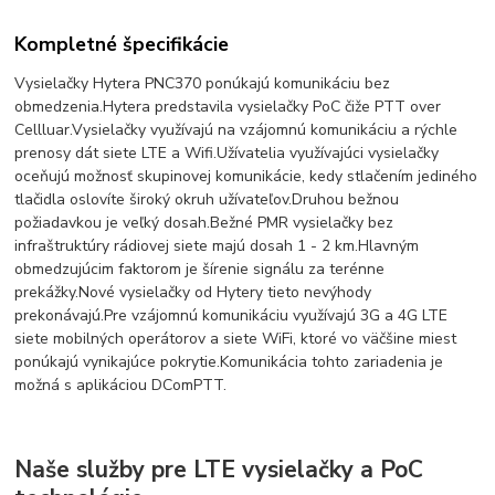
Kompletné špecifikácie
Vysielačky Hytera PNC370 ponúkajú komunikáciu bez
obmedzenia.
Hytera predstavila vysielačky PoC čiže PTT over
Cellluar.
Vysielačky využívajú na vzájomnú komunikáciu a rýchle
prenosy dát siete LTE a Wifi.
Užívatelia využívajúci vysielačky
oceňujú možnosť skupinovej komunikácie, kedy stlačením jediného
tlačidla oslovíte široký okruh užívateľov.
Druhou bežnou
požiadavkou je veľký dosah.
Bežné PMR vysielačky bez
infraštruktúry rádiovej siete majú dosah 1 - 2 km.
Hlavným
obmedzujúcim faktorom je šírenie signálu za terénne
prekážky.
Nové vysielačky od Hytery tieto nevýhody
prekonávajú.
Pre vzájomnú komunikáciu využívajú 3G a 4G LTE
siete mobilných operátorov a siete WiFi, ktoré vo väčšine miest
ponúkajú vynikajúce pokrytie.
Komunikácia tohto zariadenia je
možná s aplikáciou DComPTT.
Naše služby pre LTE vysielačky a PoC