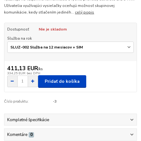
Užívatelia využívajúci vysielačky oceňujú možnosť skupinovej
komunikácie, kedy stlačením jedinéh...
celý popis
Dostupnosť
Nie je skladom
Služba na rok
411,13 EUR
/
ks
334,25 EUR
bez DPH
Pridať do košíka
Číslo produktu:
-3
Kompletné špecifikácie
Komentáre
0