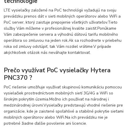
technológie
LTE vysielačky založené na PoC technológii vyžadujú na svoju
prevádzku prenos dát v sieti mobilných operátorov alebo WiFi a
PoC server, ktorý zaisťuje prepojenie všetkých užívateľov.
Tieto
služby Vám môžeme v profesionálnej kvalite zaistiť.
Ponúkame
Vám zabezpečenie servera a výhodnú dátovú tarifu mobilného
operátora so zmluvou na jeden rok.
Ak sa rozhodnete v priebehu
roka od zmluvy odstúpiť, tak Vám rozdiel vrátime.
V prípade
akýchkoľvek otázok nás neváhajte kontaktovať.
Prečo využívať PoC vysielačky Hytera
PNC370 ?
PoC riešenie umožňuje využívať skupinovú komunikáciu pomocou
vysielačiek prostredníctvom mobilných sietí 3G/4G a WiFi so
širokým pokrytím územia.
Možno ich používať na národnej i
medzinárodnej úrovni.
Vysielačky predstavujú vhodné riešenie pre
organizácie, kde je zaistené spoľahlivé a stabilné pokrytie sieťami
mobilných operátorov alebo WiFi.
Na ich prevádzku nie je
potrebné žiadne ďalšie povolenie ani licencie.