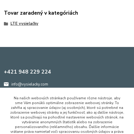
Tovar zaradený v kategóriách
LTE vysielačky
+421 948 229 224
info@vysielacky.com
Na našich webových stránkach používame rôzne nástroje, aby
sme Vám ponúkli optimálne zobrazenie webovej stránky. To
zahŕňa aj spracovanie údajov (aj osobných), ktoré sú potrebné na
zobrazenie webovej stránky a jej funkčnosť, ako aj ďalšie nástroje,
ktoré sa používajú na pohodlné nastavenie webových stránok, na
Vytvorené na
Eshop-rychlo.sk
vytváranie anonymných štatistík alebo na zobrazenie
personalizovaného (reklamného) obsahu. Ďalšie informácie
vrátane práva namietať voči spracovaniu osobných údajov a práva