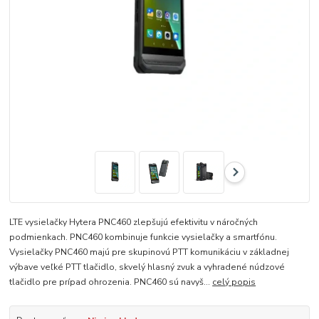
LTE vysielačky Hytera PNC460 zlepšujú efektivitu v náročných
podmienkach. PNC460 kombinuje funkcie vysielačky a smartfónu.
Vysielačky PNC460 majú pre skupinovú PTT komunikáciu v základnej
výbave veľké PTT tlačidlo, skvelý hlasný zvuk a vyhradené núdzové
tlačidlo pre prípad ohrozenia. PNC460 sú navyš...
celý popis