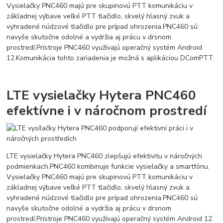
Vysielačky PNC460 majú pre skupinovú PTT komunikáciu v
základnej výbave veľké PTT tlačidlo, skvelý hlasný zvuk a
vyhradené núdzové tlačidlo pre prípad ohrozenia.
PNC460 sú
navyše skutočne odolné a vydržia aj prácu v drsnom
prostredí.
Prístroje PNC460 využívajú operačný systém Android
12.
Komunikácia tohto zariadenia je možná s aplikáciou DComPTT.
LTE vysielačky Hytera PNC460
efektívne i v náročnom prostredí
LTE vysielačky Hytera PNC460 zlepšujú efektivitu v náročných
podmienkach.
PNC460 kombinuje funkcie vysielačky a smartfónu.
Vysielačky PNC460 majú pre skupinovú PTT komunikáciu v
základnej výbave veľké PTT tlačidlo, skvelý hlasný zvuk a
vyhradené núdzové tlačidlo pre prípad ohrozenia.
PNC460 sú
navyše skutočne odolné a vydržia aj prácu v drsnom
prostredí.
Prístroje PNC460 využívajú operačný systém Android 12.