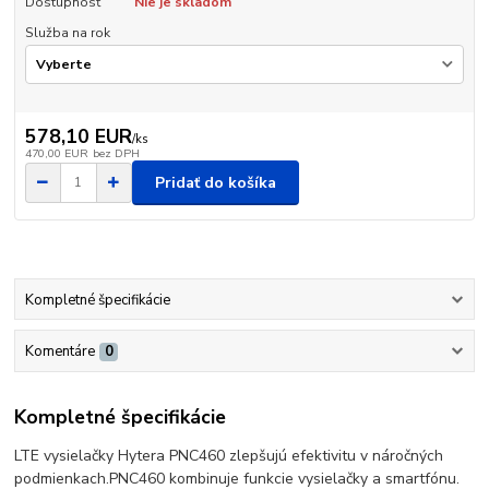
Dostupnosť
Nie je skladom
Služba na rok
578,10 EUR
/
ks
470,00 EUR
bez DPH
Pridať do košíka
Kompletné špecifikácie
Komentáre
0
Kompletné špecifikácie
LTE vysielačky Hytera PNC460 zlepšujú efektivitu v náročných
podmienkach.
PNC460 kombinuje funkcie vysielačky a smartfónu.