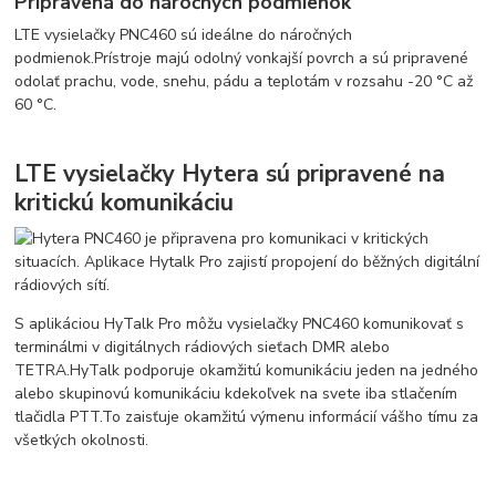
Pripravená do náročných podmienok
LTE vysielačky PNC460 sú ideálne do náročných
podmienok.
Prístroje majú odolný vonkajší povrch a sú pripravené
odolať prachu, vode, snehu, pádu a teplotám v rozsahu -20 °C až
60 °C.
LTE vysielačky Hytera sú pripravené na
kritickú komunikáciu
S aplikáciou HyTalk Pro môžu vysielačky PNC460 komunikovať s
terminálmi v digitálnych rádiových sieťach DMR alebo
TETRA.
HyTalk podporuje okamžitú komunikáciu jeden na jedného
alebo skupinovú komunikáciu kdekoľvek na svete iba stlačením
tlačidla PTT.
To zaisťuje okamžitú výmenu informácií vášho tímu za
všetkých okolnosti.