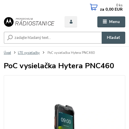
0
ks
za
0,00 EUR
Menu
Hľadať
Úvod
LTE vysielačky
PoC vysielačka Hytera PNC460
PoC vysielačka Hytera PNC460