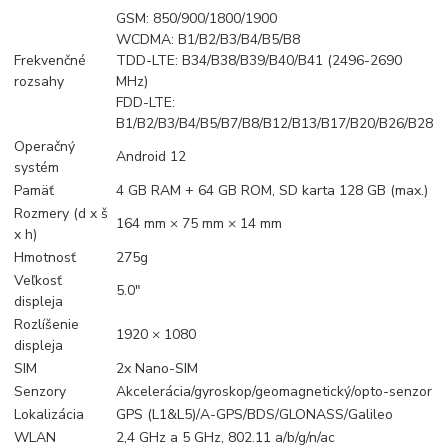
GSM: 850/900/1800/1900
WCDMA: B1/B2/B3/B4/B5/B8
Frekvenčné
TDD-LTE: B34/B38/B39/B40/B41 (2496-2690
rozsahy
MHz)
FDD-LTE:
B1/B2/B3/B4/B5/B7/B8/B12/B13/B17/B20/B26/B28
Operačný
Android 12
systém
Pamäť
4 GB RAM + 64 GB ROM, SD karta 128 GB (max.)
Rozmery (d x š
164 mm × 75 mm × 14 mm
x h)
Hmotnosť
275g
Veľkosť
5.0″
displeja
Rozlíšenie
1920 × 1080
displeja
SIM
2x Nano-SIM
Senzory
Akcelerácia/gyroskop/geomagnetický/opto-senzor
Lokalizácia
GPS (L1&L5)/A-GPS/BDS/GLONASS/Galileo
WLAN
2,4 GHz a 5 GHz, 802.11 a/b/g/n/ac