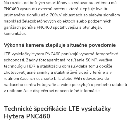
Na rozdiel od bežných smartfónov so vstavanou anténou má
PNC460 vysunutú externú anténu, ktorá zlepšuje kvalitu
prijímaného signálu až o 70%.
V oblastiach so slabým signálom
napríklad železobetónových objektoch alebo podzemných
garážach ponúka PNC460 spoľahlivejšiu a plynulejšiu
komunikáciu.
Výkonná kamera zlepšuje situačné povedomie
LTE vysielačky Hytera PNC460 ponúkajú výborné fotografické
schopnosti.
Zadný
fotoaparát má rozlíšenie 50 MP, využíva
technológiu HDR a stabilizáciu obrazu.
Vďaka tomu dokáže
zhotovovať jasné snímky a stabilné živé videá v teréne a v
reálnom čase ich cez siete LTE alebo WiFi odovzdáva do
riadiaceho centra.
Fotografie a video poskytujú o priebehu udalosti
v reálnom čase dispečerovi neoceniteľné informácie.
Technické špecifikácie LTE vysielačky
Hytera PNC460