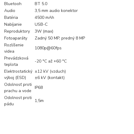
Bluetooh
BT 5.0
Audio
3,5 mm audio konektor
Batéria
4500 mAh
Nabíjanie
USB-C
Reproduktory
3W (max)
Fotoaparáty
Zadný 50 MP, predný 8 MP
Rozlíšenie
1080p@60fps
videa
Prevádzková
-20 °C až +60 °C
teplota
Elektrostatický
±12 kV (vzduch)
výboj (ESD)
±6 kV (kontakt)
Odolnosť proti
IP68
prachu a vode
Odolnost proti
1,5m
pádu