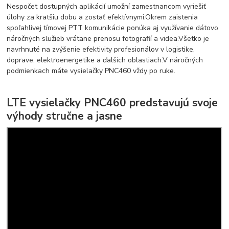
Nespočet dostupných aplikácií umožní zamestnancom vyriešiť
úlohy za kratšiu dobu a zostať efektívnymi.
Okrem zaistenia
spoľahlivej tímovej PTT komunikácie ponúka aj využívanie dátovo
náročných služieb vrátane prenosu fotografií a videa.
Všetko je
navrhnuté na zvýšenie efektivity profesionálov v logistike,
doprave, elektroenergetike a ďalších oblastiach.
V náročných
podmienkach máte vysielačky PNC460 vždy po ruke.
LTE vysielačky PNC460 predstavujú svoje
výhody stručne a jasne