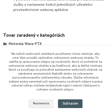
služby a nastavenie funkcií jednotlivých užívateľov
prostrednictvom webovej aplikácie
Tovar zaradený v kategóriách
Motorola Wave PTX
Na našich webových stránkach používame rôzne nástroje, aby
sme Vám ponúkli optimálne zobrazenie webovej stránky. To
zahŕňa aj spracovanie údajov (aj osobných), ktoré sú potrebné na
zobrazenie webovej stránky a jej funkčnosť, ako aj ďalšie nástroje,
ktoré sa používajú na pohodlné nastavenie webových stránok, na
vytváranie anonymných štatistík alebo na zobrazenie
personalizovaného (reklamného) obsahu. Ďalšie informácie
vrátane práva namietať voči spracovaniu osobných údajov a práva
+421 948 229 224
odvolať súhlas môžete kedykoľvek nájsť v našom Vyhlásení o
ochrane osobných údajov.
info@vysielacky.com
Súhlasím
Nastavenia