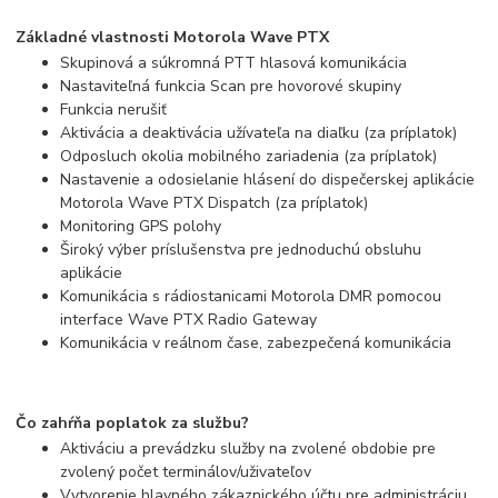
Základné vlastnosti Motorola Wave PTX
Skupinová a súkromná PTT hlasová komunikácia
Nastaviteľná funkcia Scan pre hovorové skupiny
Funkcia nerušiť
Aktivácia a deaktivácia užívateľa na diaľku (za príplatok)
Odposluch okolia mobilného zariadenia (za príplatok)
Nastavenie a odosielanie hlásení do dispečerskej aplikácie
Motorola Wave PTX Dispatch (za príplatok)
Monitoring GPS polohy
Široký výber príslušenstva pre jednoduchú obsluhu
aplikácie
Komunikácia s rádiostanicami Motorola DMR pomocou
interface Wave PTX Radio Gateway
Komunikácia v reálnom čase, zabezpečená komunikácia
Čo zahŕňa poplatok za službu?
Aktiváciu a prevádzku služby na zvolené obdobie pre
zvolený počet terminálov/uživateľov
Vytvorenie hlavného zákaznického účtu pre administráciu