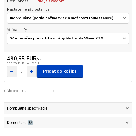
Dostupnosť
Nie je skladom
Nastavenie rádiostanice
Voľba tarify
490,65 EUR
/
ks
398,90 EUR
bez DPH
Pridať do košíka
Číslo produktu:
-6
Kompletné špecifikácie
Komentáre
0