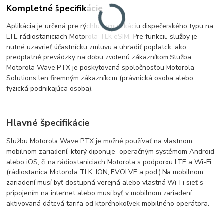
Kompletné špecifikácie
Aplikácia je určená pre rýchlu komunikáciu dispečerského typu na
LTE rádiostaniciach Motorola TLK eSIM.
Pre funkciu
služby je
nutné uzavrieť účastnícku zmluvu a uhradiť poplatok, ako
predplatné prevádzky na dobu zvolenú zákazníkom.
Služba
Motorola Wave PTX je poskytovaná spoločnosťou Motorola
Solutions len firemným zákazníkom (právnická osoba alebo
fyzická podnikajúca osoba).
Hlavné špecifikácie
Službu Motorola Wave PTX je možné používať na vlastnom
mobilnom zariadení, ktorý diponuje operačným systémom Android
alebo iOS, či na rádiostaniciach Motorola s podporou LTE a Wi-Fi
(rádiostanica Motorola TLK, ION, EVOLVE a pod.).
Na mobilnom
zariadení musí byť dostupná verejná alebo vlastná Wi-Fi sieť s
pripojením na internet alebo musí byť v mobilnom zariadení
aktivovaná dátová tarifa od ktoréhokoľvek mobilného operátora.