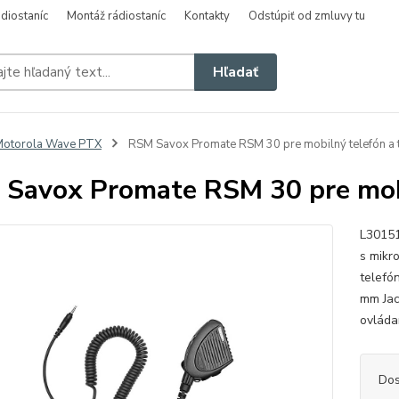
diostaníc
Montáž rádiostaníc
Kontakty
Odstúpiť od zmluvy tu
Hľadať
Motorola Wave PTX
RSM Savox Promate RSM 30 pre mobilný telefón a 
Savox Promate RSM 30 pre mobi
L30151
s mikr
telefó
mm Jac
ovláda
Dos