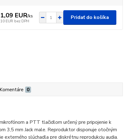
1,09 EUR
/
ks
Pridať do košíka
,10 EUR
bez DPH
Komentáre
0
krofónom a PTT tlačidlom určený pre pripojenie k
om 3,5 mm Jack male. Reproduktor disponuje otočným
e externého slúchadla pre diskrétnu reprodukciu audia.