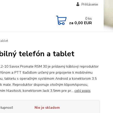
Prihlásenie
0
ks
za
0,00 EUR
tablet
lný telefón a tablet
2-10 Savox Promate RSM 30 je prídavný káblový reproduktor
ofónom a PTT tlačidlom určený pre pripojenie k mobilnému
nu, tabletu s operačným systémom Android a konektorom 3,5
k male. Reproduktor disponuje otočným klipom/sponou,
ním hlasitosti, konektorom Jack 3,5mm pre pr...
celý popis
tupnosť
Nie je skladom