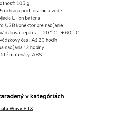
tnosť: 105 g
5 ochrana proti prachu a vode
íjacia Li-Ion batéria
ro USB konektor pre nabíjanie
vádzková teplota : -20 ° C - + 60 ° C
vádzkový čas : Až 20 hodín
a nabíjania : 2 hodiny
žité materiály: ABS
zaradený v kategóriách
rola Wave PTX