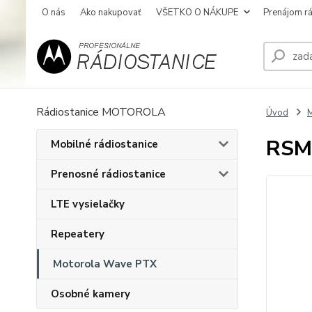
O nás
Ako nakupovať
VŠETKO O NÁKUPE
Prenájom rá
Rádiostanice MOTOROLA
Úvod
RSM 
Mobilné rádiostanice
Prenosné rádiostanice
LTE vysielačky
Repeatery
Motorola Wave PTX
Osobné kamery