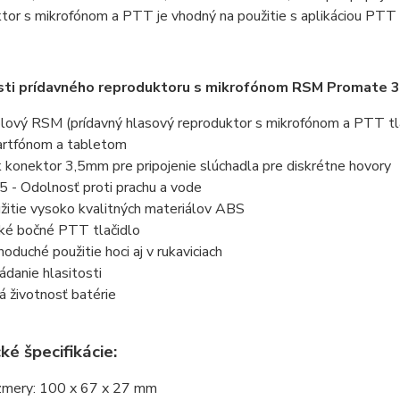
tor s mikrofónom a PTT je vhodný na použitie s aplikáciou P
sti prídavného reproduktoru s mikrofónom RSM Promate 
lový RSM (prídavný hlasový reproduktor s mikrofónom a PTT tlač
rtfónom a tabletom
k konektor 3,5mm pre pripojenie slúchadla pre diskrétne hovory
5 - Odolnosť proti prachu a vode
žitie v
ysoko kvalitných materiálov ABS
ké b
očné PTT tlačidlo
noduché použitie hoci aj v rukaviciach
ádanie hlasitosti
á životnosť batérie
ké špecifikácie:
mery: 100 x 67 x 27 mm