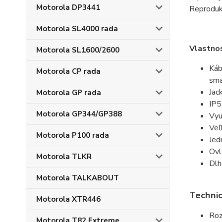
Motorola DP3441
R
eproduk
Motorola SL4000 rada
Vlastno
Motorola SL1600/2600
Káb
Motorola CP rada
sma
Jac
Motorola GP rada
IP5
Motorola GP344/GP388
Vyu
Veľ
Motorola P100 rada
Jed
Ovl
Motorola TLKR
Dlh
Motorola TALKABOUT
Technic
Motorola XTR446
Roz
Motorola T82 Extreme