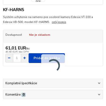
KF-HARN5
Systém uchytenie na rameno pre osobné kamery Edesix VT-100 a
Edesix VB-500, model KF-HARN5.
celý popis
Dostupnosť
Nie je skladom
61,01 EUR
/
ks
49,60 EUR
bez DPH
Pridať do košíka
Kompletné špecifikácie
Komentáre
0