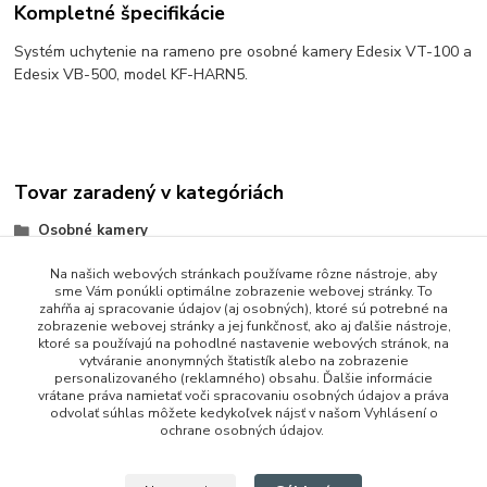
Kompletné špecifikácie
Systém uchytenie na rameno pre osobné kamery Edesix VT-100 a
Edesix VB-500, model KF-HARN5.
Tovar zaradený v kategóriách
Osobné kamery
Na našich webových stránkach používame rôzne nástroje, aby
sme Vám ponúkli optimálne zobrazenie webovej stránky. To
zahŕňa aj spracovanie údajov (aj osobných), ktoré sú potrebné na
zobrazenie webovej stránky a jej funkčnosť, ako aj ďalšie nástroje,
ktoré sa používajú na pohodlné nastavenie webových stránok, na
vytváranie anonymných štatistík alebo na zobrazenie
personalizovaného (reklamného) obsahu. Ďalšie informácie
vrátane práva namietať voči spracovaniu osobných údajov a práva
+421 948 229 224
odvolať súhlas môžete kedykoľvek nájsť v našom Vyhlásení o
ochrane osobných údajov.
info@vysielacky.com