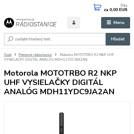
0
ks
za
0,00 EUR
Menu
Hľadať
Úvod
Prenosné rádiostanice
Motorola MOTOTRBO R2 NKP UHF
VYSIELAČKY DIGITÁL ANALÓG MDH11YDC9JA2AN
Motorola MOTOTRBO R2 NKP
UHF VYSIELAČKY DIGITÁL
ANALÓG MDH11YDC9JA2AN