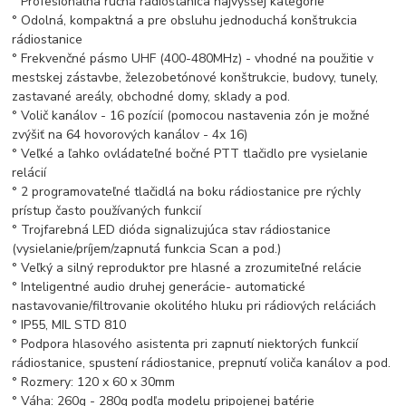
° Profesionálna ručná rádiostanica najvyššej kategórie
° Odolná, kompaktná a pre obsluhu jednoduchá konštrukcia
rádiostanice
° Frekvenčné pásmo UHF (400-480MHz) - vhodné na použitie v
mestskej zástavbe, železobetónové konštrukcie, budovy, tunely,
zastavané areály, obchodné domy, sklady a pod.
° Volič kanálov - 16 pozícií (pomocou nastavenia zón je možné
zvýšiť na 64 hovorových kanálov - 4x 16)
° Veľké a ľahko ovládateľné bočné PTT tlačidlo pre vysielanie
relácií
° 2 programovateľné tlačidlá na boku rádiostanice pre rýchly
prístup často používaných funkcií
° Trojfarebná LED dióda signalizujúca stav rádiostanice
(vysielanie/príjem/zapnutá funkcia Scan a pod.)
° Veľký a silný reproduktor pre hlasné a zrozumiteľné relácie
° Inteligentné audio druhej generácie- automatické
nastavovanie/filtrovanie okolitého hluku pri rádiových reláciách
° IP55, MIL STD 810
° Podpora hlasového asistenta pri zapnutí niektorých funkcií
rádiostanice, spustení rádiostanice, prepnutí voliča kanálov a pod.
° Rozmery: 120 x 60 x 30mm
° Váha: 260g - 280g podľa modelu pripojenej batérie