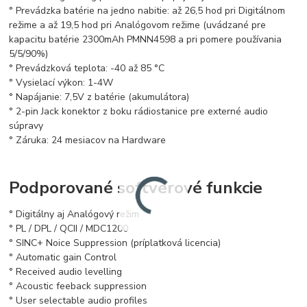
° Prevádzka batérie na jedno nabitie: až 26,5 hod pri Digitálnom
režime a až 19,5 hod pri Analógovom režime (uvádzané pre
kapacitu batérie 2300mAh PMNN4598 a pri pomere používania
5/5/90%)
° Prevádzková teplota: -40 až 85 °C
° Vysielací výkon: 1-4W
° Napájanie: 7,5V z batérie (akumulátora)
° 2-pin Jack konektor z boku rádiostanice pre externé audio
súpravy
° Záruka: 24 mesiacov na Hardware
Podporované softvérové funkcie
° Digitálny aj Analógový režim
° PL / DPL / QCII / MDC1200
° SINC+ Noice Suppression (príplatková licencia)
° Automatic gain Control
° Received audio levelling
° Acoustic feeback suppression
° User selectable audio profiles