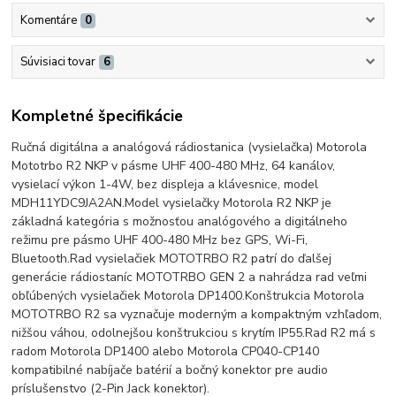
Komentáre
0
Súvisiaci tovar
6
Kompletné špecifikácie
Ručná digitálna a analógová rádiostanica (vysielačka) Motorola
Mototrbo R2 NKP v pásme UHF 400-480 MHz, 64 kanálov,
vysielací výkon 1-4W, bez displeja a klávesnice, model
MDH11YDC9JA2AN.
Model vysielačky Motorola R2 NKP je
základná kategória s možnosťou analógového a digitálneho
režimu pre pásmo UHF 400-480 MHz bez GPS, Wi-Fi,
Bluetooth.
Rad vysielačiek MOTOTRBO R2 patrí do ďalšej
generácie rádiostaníc MOTOTRBO GEN 2 a nahrádza rad veľmi
obľúbených vysielačiek Motorola DP1400.
Konštrukcia Motorola
MOTOTRBO R2 sa vyznačuje moderným a kompaktným vzhľadom,
nižšou váhou, odolnejšou konštrukciou s krytím IP55.
Rad R2 má s
radom Motorola DP1400 alebo Motorola CP040-CP140
kompatibilné nabíjače batérií a bočný konektor pre audio
príslušenstvo (2-Pin Jack konektor).