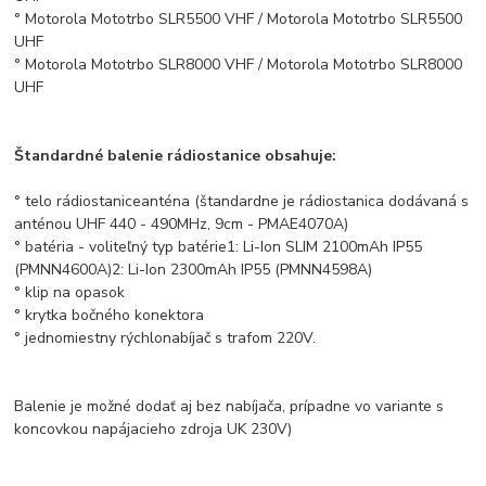
° Motorola Mototrbo SLR5500 VHF / Motorola Mototrbo SLR5500
UHF
° Motorola Mototrbo SLR8000 VHF / Motorola Mototrbo SLR8000
UHF
Štandardné balenie rádiostanice obsahuje:
° telo rádiostanice
anténa (štandardne je rádiostanica dodávaná s
anténou UHF 440 - 490MHz, 9cm - PMAE4070A)
° batéria - voliteľný typ batérie
1: Li-Ion SLIM 2100mAh IP55
(PMNN4600A)
2: Li-Ion 2300mAh IP55 (PMNN4598A)
° klip na opasok
° krytka bočného konektora
° jednomiestny rýchlonabíjač s trafom 220V.
Balenie je možné dodať aj bez nabíjača, prípadne vo variante s
koncovkou napájacieho zdroja UK 230V)