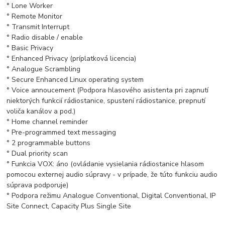
° Lone Worker
° Remote Monitor
° Transmit Interrupt
° Radio disable / enable
° Basic Privacy
° Enhanced Privacy (príplatková licencia)
° Analogue Scrambling
° Secure Enhanced Linux operating system
° Voice annoucement (Podpora hlasového asistenta pri zapnutí
niektorých funkcií rádiostanice, spustení rádiostanice, prepnutí
voliča kanálov a pod.)
° Home channel reminder
° Pre-programmed text messaging
° 2 programmable buttons
° Dual priority scan
° Funkcia VOX: áno (ovládanie vysielania rádiostanice hlasom
pomocou externej audio súpravy - v prípade, že túto funkciu audio
súprava podporuje)
° Podpora režimu Analogue Conventional, Digital Conventional, IP
Site Connect, Capacity Plus Single Site