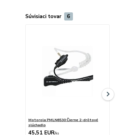
Súvisiaci tovar
6
TOP produkt
Motorola PMLN6530 Čierne 2-drôtové
PMLN6531 Sl
slúchadlo
PTT
45,51 EUR
22,14 E
/
ks