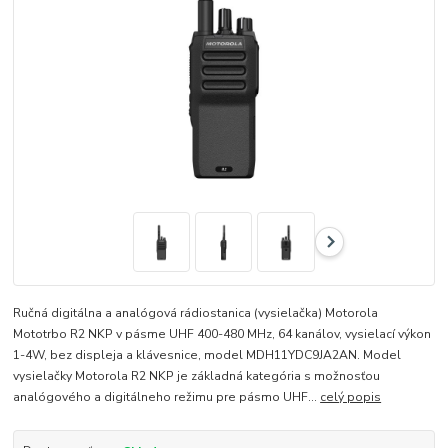
Ručná digitálna a analógová rádiostanica (vysielačka) Motorola
Mototrbo R2 NKP v pásme UHF 400-480 MHz, 64 kanálov, vysielací výkon
1-4W, bez displeja a klávesnice, model MDH11YDC9JA2AN. Model
vysielačky Motorola R2 NKP je základná kategória s možnosťou
analógového a digitálneho režimu pre pásmo UHF...
celý popis