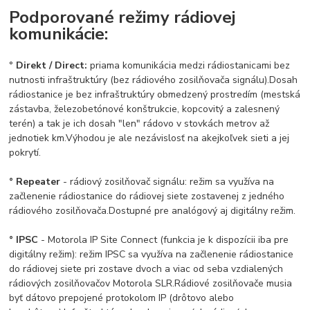
Podporované režimy rádiovej
komunikácie:
°
Direkt / Direct:
priama komunikácia medzi rádiostanicami bez
nutnosti infraštruktúry (bez rádiového zosilňovača signálu).
Dosah
rádiostanice je bez infraštruktúry obmedzený prostredím (mestská
zástavba, železobetónové konštrukcie, kopcovitý a zalesnený
terén) a tak je ich dosah "len" rádovo v stovkách metrov až
jednotiek km.
Výhodou je ale nezávislosť na akejkoľvek sieti a jej
pokrytí.
° Repeater
- rádiový zosilňovač signálu: režim sa využíva na
začlenenie rádiostanice do rádiovej siete zostavenej z jedného
rádiového zosilňovača.
Dostupné pre analógový aj digitálny režim.
° IPSC
- Motorola IP Site Connect (funkcia je k dispozícii iba pre
digitálny režim): režim IPSC sa využíva na začlenenie rádiostanice
do rádiovej siete pri zostave dvoch a viac od seba vzdialených
rádiových zosilňovačov Motorola SLR.
Rádiové zosilňovače musia
byť dátovo prepojené protokolom IP (drôtovo alebo