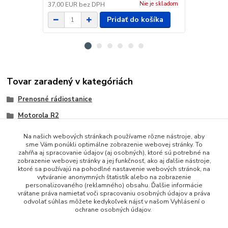
Nie je skladom
37,00 EUR
bez DPH
18,00 EUR
b
Pridať do košíka
Tovar zaradený v kategóriách
Prenosné rádiostanice
Motorola R2
Na našich webových stránkach používame rôzne nástroje, aby
sme Vám ponúkli optimálne zobrazenie webovej stránky. To
zahŕňa aj spracovanie údajov (aj osobných), ktoré sú potrebné na
zobrazenie webovej stránky a jej funkčnosť, ako aj ďalšie nástroje,
ktoré sa používajú na pohodlné nastavenie webových stránok, na
vytváranie anonymných štatistík alebo na zobrazenie
personalizovaného (reklamného) obsahu. Ďalšie informácie
vrátane práva namietať voči spracovaniu osobných údajov a práva
+421 948 229 224
odvolať súhlas môžete kedykoľvek nájsť v našom Vyhlásení o
ochrane osobných údajov.
info@vysielacky.com