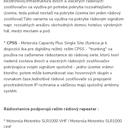
bezdrôtovo).
Infraštruktúra dvoch a viacerých rádiových
zosilňovačov sa využíva pri potrebe pokrytia rozsiahlejšieho
územia, teda pokiaľ nestačí na pokrytie územia len jeden rádiový
zosilňovač.
Táto varianta sa využíva na pokrytie rádiovým signálom
napr. rozsiahlych areálov, obchodných domov, hotelov, výrobných
hál, medzi mestami a pod.
° CPSS
- Motorola Capacity Plus Single Site (funkcia je k
dispozícii iba pre digitálny režim): režim CPSS - "trunking" sa
používa na začlenenie rádiostanice do rádiovej siete, ktorú tvorí
riadená zostava dvoch a viacerých rádiových zosilňovačov
pokrývajúca svojim signálom spoločné - jedno územie v
rámci
ktorého, potom môže komunikovať viac hovorových skupín v
rovnakom čase.
Jednotlivé rádiové zosilňovače sú prepojené
prostredníctvom IP rozhrania a väčšinou majú spoločný anténny
systém.
Rádiostanice podporujú režim rádiový repeater
:
° Motorola Mototrbo SLR1000 VHF / Motorola Mototrbo SLR1000
UHF