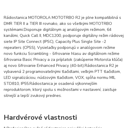
Rádiostanica MOTOROLA MOTOTRBO R2 je plne kompatibilná s
DMR TIER II a TIER III rovnako, ako so všetkými MOTOTRBO
systémami.
Disponuje digitálnym aj analógovým režimom, 64
kanálmi, Quick Call II, MDC1200, podporuje digitálny režim rádiovej
siete IP Site Connect (IPSC), Capacity Plus Single Site -2
repeaters (CPSS), Vysielačky podporujú v analógovom režime
novo funkciu Scrambling - šifrovanie hlasu a
v digitálnom režime
šifrovania Basic Privacy a za príplatok (zakúpenie Motorola kľúča)
aj novo šifrovanie Enhanced Privacy (40-bit).
Rádiostanica R2 je
vybavená 2 programovateľnými tlačidlami, veľkým PTT tlačidlom,
LED signalizáciou, núdzovým tlačidlom, VOX, spĺňa normu MIL
STD810, IP55.
Rádiostanica je osadená výkonnejším
reproduktorom, ktorý spolu s možnosťami v nastavení, zaisťuje
silnejší a lepší zvukový prednes.
Hardvérové vlastnosti