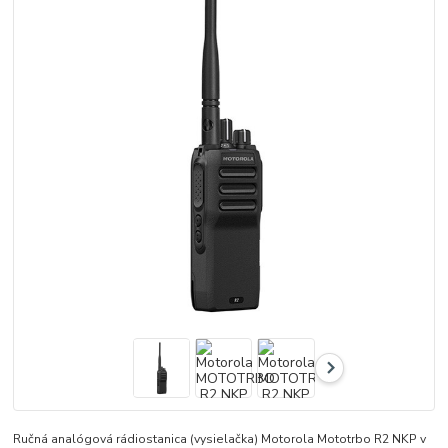
Ručná analógová rádiostanica (vysielačka) Motorola Mototrbo R2 NKP v