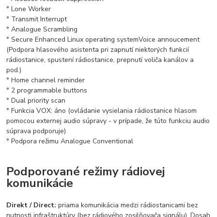
° Lone Worker
° Transmit Interrupt
° Analogue Scrambling
° Secure Enhanced Linux operating system
Voice annoucement
(Podpora hlasového asistenta pri zapnutí niektorých funkcií
rádiostanice, spustení rádiostanice, prepnutí voliča kanálov a
pod.)
° Home channel reminder
° 2 programmable buttons
° Dual priority scan
° Funkcia VOX: áno (ovládanie vysielania rádiostanice hlasom
pomocou externej audio súpravy - v prípade, že túto funkciu audio
súprava podporuje)
° Podpora režimu Analogue Conventional
Podporované režimy rádiovej
komunikácie
Direkt / Direct:
priama komunikácia medzi rádiostanicami bez
nutnosti infraštruktúry (bez rádiového zosilňovača signálu). Dosah