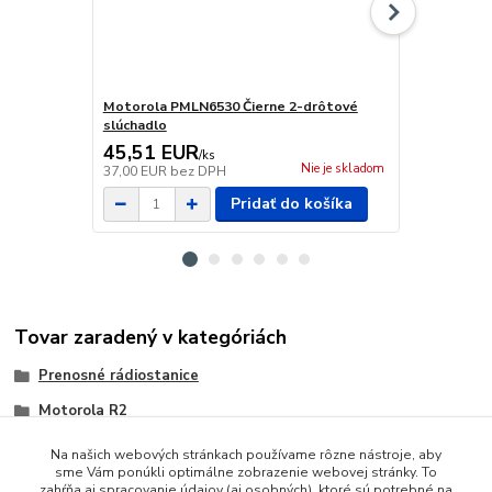
Motorola PMLN6530 Čierne 2-drôtové
PMLN6531 Sl
slúchadlo
PTT
45,51 EUR
22,14 E
/
ks
Nie je skladom
37,00 EUR
bez DPH
18,00 EUR
b
Pridať do košíka
Tovar zaradený v kategóriách
Prenosné rádiostanice
Motorola R2
Na našich webových stránkach používame rôzne nástroje, aby
sme Vám ponúkli optimálne zobrazenie webovej stránky. To
zahŕňa aj spracovanie údajov (aj osobných), ktoré sú potrebné na