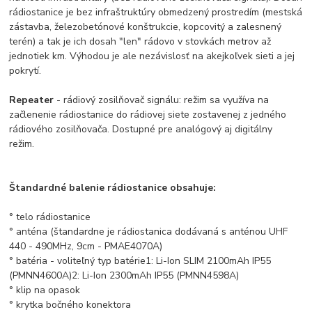
rádiostanice je bez infraštruktúry obmedzený prostredím (mestská
zástavba, železobetónové konštrukcie, kopcovitý a zalesnený
terén) a tak je ich dosah "len" rádovo v stovkách metrov až
jednotiek km. Výhodou je ale nezávislosť na akejkoľvek sieti a jej
pokrytí.
Repeater
- rádiový zosilňovač signálu: režim sa využíva na
začlenenie rádiostanice do rádiovej siete zostavenej z jedného
rádiového zosilňovača. Dostupné pre analógový aj digitálny
režim.
Štandardné balenie rádiostanice obsahuje:
° telo rádiostanice
° anténa (štandardne je rádiostanica dodávaná s anténou UHF
440 - 490MHz, 9cm - PMAE4070A)
° batéria - voliteľný typ batérie
1: Li-Ion SLIM 2100mAh IP55
(PMNN4600A)
2: Li-Ion 2300mAh IP55 (PMNN4598A)
°
klip na opasok
° krytka bočného konektora