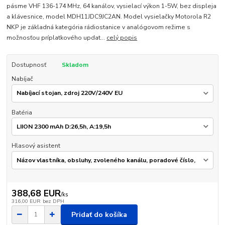
pásme VHF 136-174 MHz, 64 kanálov, vysielací výkon 1-5W, bez displeja
a klávesnice, model MDH11JDC9JC2AN. Model vysielačky Motorola R2
NKP je základná kategória rádiostanice v analógovom režime s
možnosťou príplatkového updat...
celý popis
Dostupnosť
Skladom
Nabíjač
Batéria
Hlasový asistent
388,68 EUR
/
ks
316,00 EUR
bez DPH
Pridať do košíka