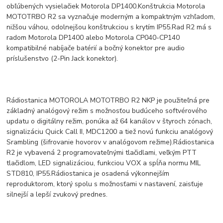
obľúbených vysielačiek Motorola DP1400.
Konštrukcia Motorola
MOTOTRBO R2 sa vyznačuje moderným a kompaktným vzhľadom,
nižšou váhou, odolnejšou konštrukciou s krytím IP55.
Rad R2 má s
radom Motorola DP1400 alebo Motorola CP040-CP140
kompatibilné nabíjače batérií a bočný konektor pre audio
príslušenstvo (2-Pin Jack konektor).
Rádiostanica MOTOROLA MOTOTRBO R2 NKP je použiteľná pre
základný analógový režim s možnosťou budúceho softvérového
updatu o digitálny režim, ponúka až 64 kanálov v štyroch zónach,
signalizáciu Quick Call II, MDC1200 a tiež novú funkciu analógový
Srambling (šifrovanie hovorov v analógovom režime).
Rádiostanica
R2 je vybavená 2 programovateľnými tlačidlami, veľkým PTT
tlačidlom, LED signalizáciou, funkciou VOX a spĺňa normu MIL
STD810, IP55.
Rádiostanica je osadená výkonnejším
reproduktorom, ktorý spolu s možnosťami v nastavení, zaisťuje
silnejší a lepší zvukový prednes.