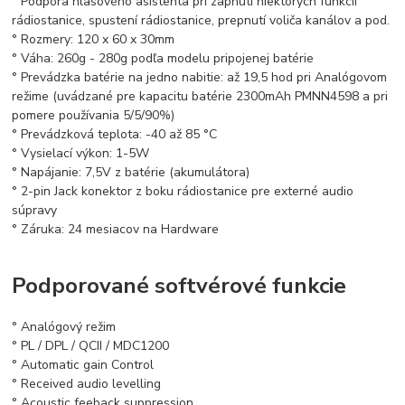
° Podpora hlasového asistenta pri zapnutí niektorých funkcií
rádiostanice, spustení rádiostanice, prepnutí voliča kanálov a pod.
° Rozmery: 120 x 60 x 30mm
° Váha: 260g - 280g podľa modelu pripojenej batérie
° Prevádzka batérie na jedno nabitie: až 19,5 hod pri Analógovom
režime (uvádzané pre kapacitu batérie 2300mAh PMNN4598 a pri
pomere používania 5/5/90%)
° Prevádzková teplota: -40 až 85 °C
° Vysielací výkon: 1-5W
° Napájanie: 7,5V z batérie (akumulátora)
° 2-pin Jack konektor z boku rádiostanice pre externé audio
súpravy
° Záruka: 24 mesiacov na Hardware
Podporované softvérové funkcie
° Analógový režim
° PL / DPL / QCII / MDC1200
° Automatic gain Control
° Received audio levelling
° Acoustic feeback suppression