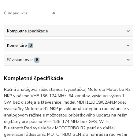
Číslo produktu:
-6
Kompletné špecifikácie
Komentáre
0
Súvisiaci tovar
6
Kompletné špecifikácie
Ručná analógová rádiostanica (vysielačka) Motorola Mototrbo R2
NKP v pásme VHF 136-174 MHz, 64 kanálov, vysielací výkon 1-
5W, bez displeja a klávesnice, model MDH11JDC9JC2AN.
Model
vysielačky Motorola R2 NKP je základná kategória rádiostanice v
analógovom režime s možnosťou príplatkového updatu na režim
digitálny pre pásmo VHF 136-174 MHz bez GPS, Wi-Fi,
Bluetooth.
Rad vysielačiek MOTOTRBO R2 patrí do ďalšej
generácie rádiostaníc MOTOTRBO GEN 2 a nahrádza rad veľmi