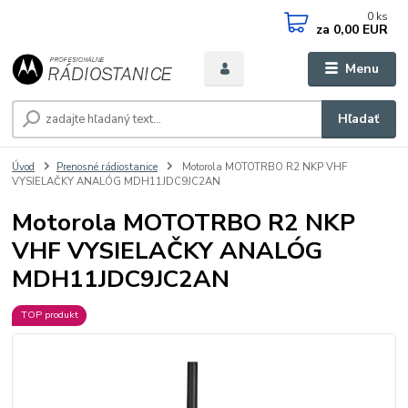
0
ks
za
0,00 EUR
Menu
Hľadať
Úvod
Prenosné rádiostanice
Motorola MOTOTRBO R2 NKP VHF
VYSIELAČKY ANALÓG MDH11JDC9JC2AN
Motorola MOTOTRBO R2 NKP
VHF VYSIELAČKY ANALÓG
MDH11JDC9JC2AN
TOP produkt