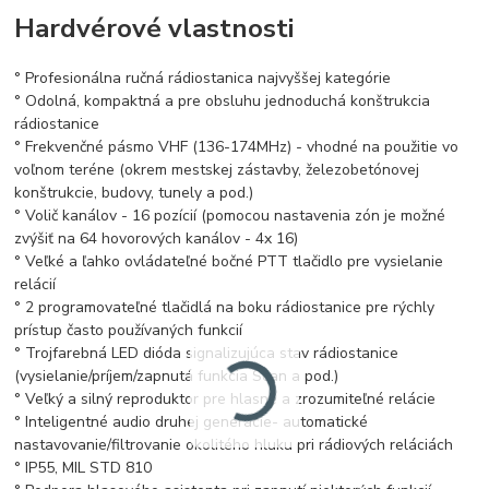
Hardvérové vlastnosti
° Profesionálna ručná rádiostanica najvyššej kategórie
° Odolná, kompaktná a pre obsluhu jednoduchá konštrukcia
rádiostanice
° Frekvenčné pásmo VHF (136-174MHz) - vhodné na použitie vo
voľnom teréne (okrem mestskej zástavby, železobetónovej
konštrukcie, budovy, tunely a pod.)
° Volič kanálov - 16 pozícií (pomocou nastavenia zón je možné
zvýšiť na 64 hovorových kanálov - 4x 16)
° Veľké a ľahko ovládateľné bočné PTT tlačidlo pre vysielanie
relácií
° 2 programovateľné tlačidlá na boku rádiostanice pre rýchly
prístup často používaných funkcií
° Trojfarebná LED dióda signalizujúca stav rádiostanice
(vysielanie/príjem/zapnutá funkcia Scan a pod.)
° Veľký a silný reproduktor pre hlasné a zrozumiteľné relácie
° Inteligentné audio druhej generácie- automatické
nastavovanie/filtrovanie okolitého hluku pri rádiových reláciách
° IP55, MIL STD 810