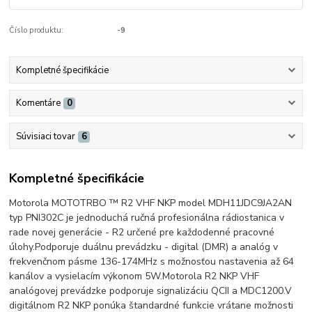
Číslo produktu:
-9
Kompletné špecifikácie
Komentáre
0
Súvisiaci tovar
6
Kompletné špecifikácie
Motorola MOTOTRBO ™ R2 VHF NKP model MDH11JDC9JA2AN
typ PNI302C je jednoduchá ručná profesionálna rádiostanica v
rade novej generácie - R2 určené pre každodenné pracovné
úlohy.
Podporuje duálnu prevádzku - digital (DMR) a analóg v
frekvenčnom pásme 136-174MHz s možnosťou nastavenia až 64
kanálov a vysielacím výkonom 5W.
Motorola R2 NKP VHF
analógovej prevádzke podporuje signalizáciu QCII a MDC1200.
V
digitálnom R2 NKP ponúka štandardné funkcie vrátane možnosti