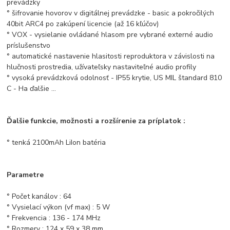
prevádzky
° šifrovanie hovorov v digitálnej prevádzke - basic a pokročilých
40bit ARC4 po zakúpení licencie (až 16 kľúčov)
° VOX - vysielanie ovládané hlasom pre vybrané externé audio
príslušenstvo
° automatické nastavenie hlasitosti reproduktora v závislosti na
hlučnosti prostredia, užívateľsky nastaviteľné audio profily
° vysoká prevádzková odolnosť - IP55 krytie, US MIL štandard 810
C - H
a ďalšie ...
Ďalšie funkcie, možnosti a rozšírenie za príplatok
:
° tenká 2100mAh LiIon batéria
Parametre
° Počet kanálov : 64
° Vysielací výkon (vf max) : 5 W
° Frekvencia : 136 - 174 MHz
° Rozmery : 124 x 59 x 38 mm