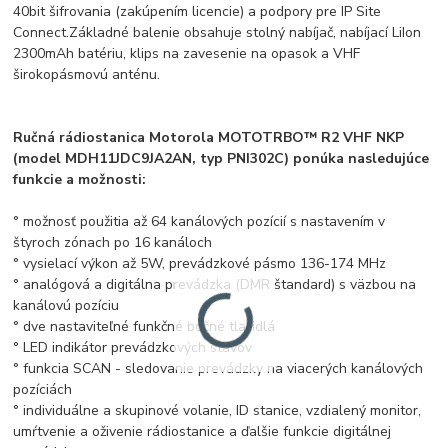
40bit šifrovania (zakúpením licencie) a podpory pre IP Site
Connect.
Základné balenie obsahuje stolný nabíjač, nabíjací LiIon
2300mAh batériu, klips na zavesenie na opasok a VHF
širokopásmovú anténu.
Ručná rádiostanica Motorola MOTOTRBO™ R2 VHF NKP
(model MDH11JDC9JA2AN, typ PNI302C) ponúka nasledujúce
funkcie a možnosti:
° možnosť použitia až 64 kanálových pozícií s nastavením v
štyroch zónach po 16 kanáloch
° vysielací výkon až 5W, prevádzkové pásmo 136-174 MHz
° analógová a digitálna prevádzka (DMR štandard) s väzbou na
kanálovú pozíciu
° dve nastaviteľné funkčné bočné tlačidlá
° LED indikátor prevádzkových stavov
° funkcia SCAN - sledovanie prevádzky na viacerých kanálových
pozíciách
° individuálne a skupinové volanie, ID stanice, vzdialený monitor,
umŕtvenie a oživenie rádiostanice a ďalšie funkcie digitálnej