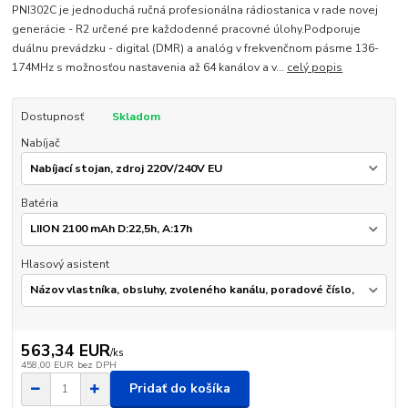
PNI302C je jednoduchá ručná profesionálna rádiostanica v rade novej
generácie - R2 určené pre každodenné pracovné úlohy.Podporuje
duálnu prevádzku - digital (DMR) a analóg v frekvenčnom pásme 136-
174MHz s možnosťou nastavenia až 64 kanálov a v...
celý popis
Dostupnosť
Skladom
Nabíjač
Batéria
Hlasový asistent
563,34 EUR
/
ks
458,00 EUR
bez DPH
Pridať do košíka