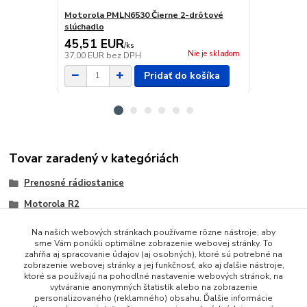
Motorola PMLN6530 Čierne 2-drôtové
PMLN6531 Sl
slúchadlo
PTT
45,51 EUR
22,14 E
/
ks
Nie je skladom
37,00 EUR
bez DPH
18,00 EUR
b
Pridať do košíka
Tovar zaradený v kategóriách
Prenosné rádiostanice
Motorola R2
Na našich webových stránkach používame rôzne nástroje, aby
sme Vám ponúkli optimálne zobrazenie webovej stránky. To
zahŕňa aj spracovanie údajov (aj osobných), ktoré sú potrebné na
zobrazenie webovej stránky a jej funkčnosť, ako aj ďalšie nástroje,
ktoré sa používajú na pohodlné nastavenie webových stránok, na
vytváranie anonymných štatistík alebo na zobrazenie
personalizovaného (reklamného) obsahu. Ďalšie informácie